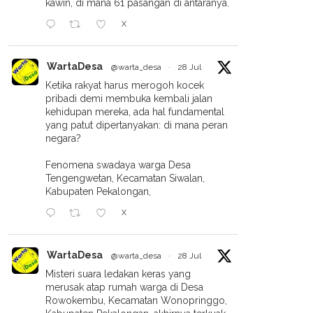
kawin, di mana 61 pasangan di antaranya.
X
WartaDesa
@warta_desa
·
28 Jul
Ketika rakyat harus merogoh kocek
pribadi demi membuka kembali jalan
kehidupan mereka, ada hal fundamental
yang patut dipertanyakan: di mana peran
negara?
Fenomena swadaya warga Desa
Tengengwetan, Kecamatan Siwalan,
Kabupaten Pekalongan,
X
WartaDesa
@warta_desa
·
28 Jul
Misteri suara ledakan keras yang
merusak atap rumah warga di Desa
Rowokembu, Kecamatan Wonopringgo,