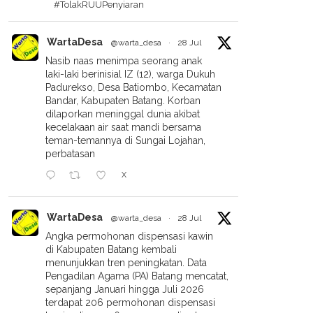
#TolakRUUPenyiaran
WartaDesa
@warta_desa
·
28 Jul
Nasib naas menimpa seorang anak
laki-laki berinisial IZ (12), warga Dukuh
Padurekso, Desa Batiombo, Kecamatan
Bandar, Kabupaten Batang. Korban
dilaporkan meninggal dunia akibat
kecelakaan air saat mandi bersama
teman-temannya di Sungai Lojahan,
perbatasan
X
WartaDesa
@warta_desa
·
28 Jul
Angka permohonan dispensasi kawin
di Kabupaten Batang kembali
menunjukkan tren peningkatan. Data
Pengadilan Agama (PA) Batang mencatat,
sepanjang Januari hingga Juli 2026
terdapat 206 permohonan dispensasi