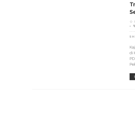
T
S
SH
Ka
di
PD
Pe