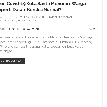
ren Covid-19 Kota Santri Menurun, Warga
eperti Dalam Kondisi Normal?
by
BUONO
on
MEI 15, 2020
KESEHATAN
LAYANAN PUBLIK
NORMAL
PEKALONGAN
ARE
2
jen, Wartadesa. - Hingga tanggal 15 Mei 2020 tren kasus Covid-19
 Kota Santri cenderung turun. Data saat ini, jumlah ODP 218 orang,
P 3 orang dan positif 1 orang. Hal tersebut membuat warga
kalongan
SELENGKAPNYA