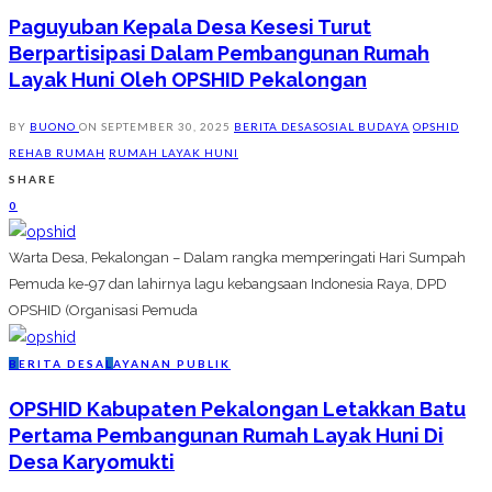
Paguyuban Kepala Desa Kesesi Turut
Berpartisipasi Dalam Pembangunan Rumah
Layak Huni Oleh OPSHID Pekalongan
BY
BUONO
ON
SEPTEMBER 30, 2025
BERITA DESA
SOSIAL BUDAYA
OPSHID
REHAB RUMAH
RUMAH LAYAK HUNI
SHARE
0
Warta Desa, Pekalongan – Dalam rangka memperingati Hari Sumpah
Pemuda ke-97 dan lahirnya lagu kebangsaan Indonesia Raya, DPD
OPSHID (Organisasi Pemuda
B
ERITA DESA
L
AYANAN PUBLIK
OPSHID Kabupaten Pekalongan Letakkan Batu
Pertama Pembangunan Rumah Layak Huni Di
Desa Karyomukti