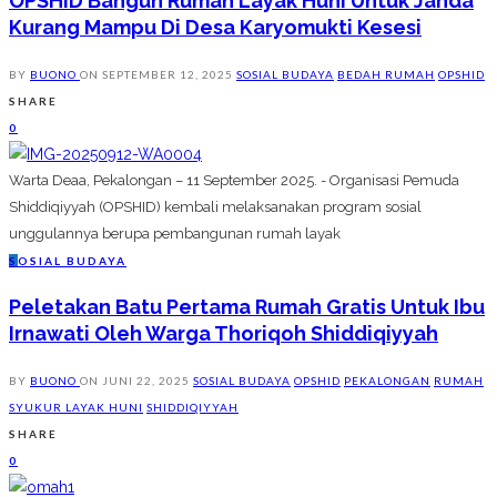
OPSHID Bangun Rumah Layak Huni Untuk Janda
Kurang Mampu Di Desa Karyomukti Kesesi
BY
BUONO
ON
SEPTEMBER 12, 2025
SOSIAL BUDAYA
BEDAH RUMAH
OPSHID
SHARE
0
Warta Deaa, Pekalongan – 11 September 2025. - Organisasi Pemuda
Shiddiqiyyah (OPSHID) kembali melaksanakan program sosial
unggulannya berupa pembangunan rumah layak
S
OSIAL BUDAYA
Peletakan Batu Pertama Rumah Gratis Untuk Ibu
Irnawati Oleh Warga Thoriqoh Shiddiqiyyah
BY
BUONO
ON
JUNI 22, 2025
SOSIAL BUDAYA
OPSHID
PEKALONGAN
RUMAH
SYUKUR LAYAK HUNI
SHIDDIQIYYAH
SHARE
0