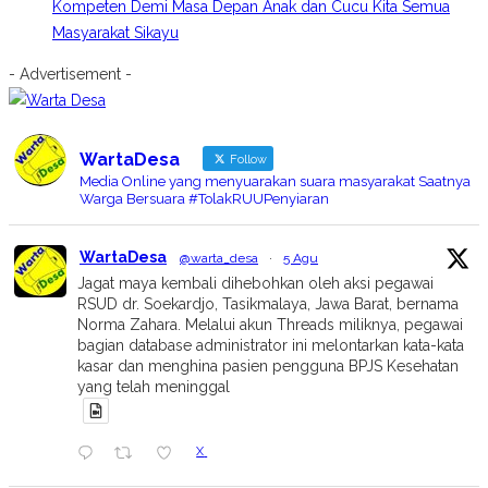
Kompeten Demi Masa Depan Anak dan Cucu Kita Semua
Masyarakat Sikayu
- Advertisement -
WartaDesa
Follow
Media Online yang menyuarakan suara masyarakat Saatnya
Warga Bersuara #TolakRUUPenyiaran
WartaDesa
@warta_desa
·
5 Agu
Jagat maya kembali dihebohkan oleh aksi pegawai
RSUD dr. Soekardjo, Tasikmalaya, Jawa Barat, bernama
Norma Zahara. Melalui akun Threads miliknya, pegawai
bagian database administrator ini melontarkan kata-kata
kasar dan menghina pasien pengguna BPJS Kesehatan
yang telah meninggal
X