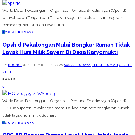
Warta Desa, Pekalongan – Organisasi Pemuda Shiddiqiyyah (Opshid)
wilayah Jawa Tengah dan DIY akan segera melaksanakan program
pembangunan Rumah Layak Huni
S
OSIAL BUDAYA
Opshid Pekalongan Mulai Bongkar Rumah Tidak
Layak Huni Milik Sayem Di Desa Karyomukti
BY
BUONO
ON
SEPTEMBER 14, 2025
SOSIAL BUDAYA
BEDAH RUMAH
OPSHID
RTLH
SHARE
0
Warta Desa, Pekalongan – Organisasi Pemuda Shiddiqiyyah (Opshid)
DPD Kabupaten Pekalongan memulai kegiatan pembongkaran rumah
tidak layak huni milik Sutiharti,
S
OSIAL BUDAYA