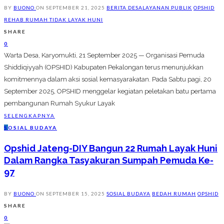
BY
BUONO
ON
SEPTEMBER 21, 2025
BERITA DESA
LAYANAN PUBLIK
OPSHID
REHAB RUMAH TIDAK LAYAK HUNI
SHARE
0
Warta Desa, Karyomukti, 21 September 2025 — Organisasi Pemuda
Shiddiqiyyah (OPSHID) Kabupaten Pekalongan terus menunjukkan
komitmennya dalam aksi sosial kemasyarakatan. Pada Sabtu pagi, 20
September 2025, OPSHID menggelar kegiatan peletakan batu pertama
pembangunan Rumah Syukur Layak
SELENGKAPNYA
S
OSIAL BUDAYA
Opshid Jateng-DIY Bangun 22 Rumah Layak Huni
Dalam Rangka Tasyakuran Sumpah Pemuda Ke-
97
BY
BUONO
ON
SEPTEMBER 15, 2025
SOSIAL BUDAYA
BEDAH RUMAH
OPSHID
SHARE
0