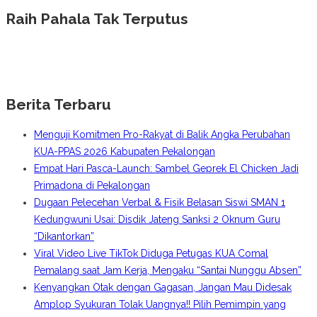
Raih Pahala Tak Terputus
Berita Terbaru
Menguji Komitmen Pro-Rakyat di Balik Angka Perubahan
KUA-PPAS 2026 Kabupaten Pekalongan
Empat Hari Pasca-Launch: Sambel Geprek El Chicken Jadi
Primadona di Pekalongan
Dugaan Pelecehan Verbal & Fisik Belasan Siswi SMAN 1
Kedungwuni Usai: Disdik Jateng Sanksi 2 Oknum Guru
“Dikantorkan”
Viral Video Live TikTok Diduga Petugas KUA Comal
Pemalang saat Jam Kerja, Mengaku “Santai Nunggu Absen”
Kenyangkan Otak dengan Gagasan, Jangan Mau Didesak
Amplop Syukuran Tolak Uangnya!! Pilih Pemimpin yang