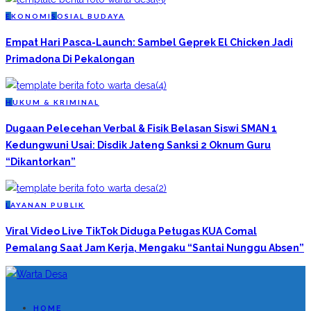
E
KONOMI
S
OSIAL BUDAYA
Empat Hari Pasca-Launch: Sambel Geprek El Chicken Jadi
Primadona Di Pekalongan
H
UKUM & KRIMINAL
Dugaan Pelecehan Verbal & Fisik Belasan Siswi SMAN 1
Kedungwuni Usai: Disdik Jateng Sanksi 2 Oknum Guru
“Dikantorkan”
L
AYANAN PUBLIK
Viral Video Live TikTok Diduga Petugas KUA Comal
Pemalang Saat Jam Kerja, Mengaku “Santai Nunggu Absen”
HOME