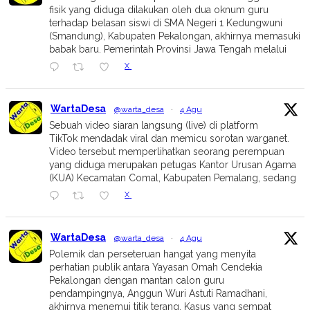
fisik yang diduga dilakukan oleh dua oknum guru
terhadap belasan siswi di SMA Negeri 1 Kedungwuni
(Smandung), Kabupaten Pekalongan, akhirnya memasuki
babak baru. Pemerintah Provinsi Jawa Tengah melalui
X
WartaDesa
@warta_desa
·
4 Agu
Sebuah video siaran langsung (live) di platform
TikTok mendadak viral dan memicu sorotan warganet.
Video tersebut memperlihatkan seorang perempuan
yang diduga merupakan petugas Kantor Urusan Agama
(KUA) Kecamatan Comal, Kabupaten Pemalang, sedang
X
WartaDesa
@warta_desa
·
4 Agu
Polemik dan perseteruan hangat yang menyita
perhatian publik antara Yayasan Omah Cendekia
Pekalongan dengan mantan calon guru
pendampingnya, Anggun Wuri Astuti Ramadhani,
akhirnya menemui titik terang. Kasus yang sempat