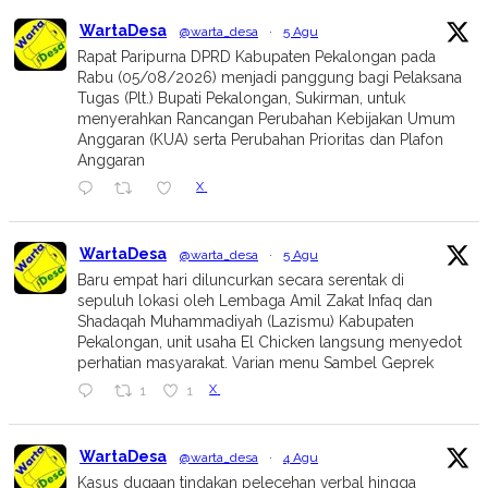
WartaDesa
@warta_desa
·
5 Agu
Rapat Paripurna DPRD Kabupaten Pekalongan pada
Rabu (05/08/2026) menjadi panggung bagi Pelaksana
Tugas (Plt.) Bupati Pekalongan, Sukirman, untuk
menyerahkan Rancangan Perubahan Kebijakan Umum
Anggaran (KUA) serta Perubahan Prioritas dan Plafon
Anggaran
X
WartaDesa
@warta_desa
·
5 Agu
Baru empat hari diluncurkan secara serentak di
sepuluh lokasi oleh Lembaga Amil Zakat Infaq dan
Shadaqah Muhammadiyah (Lazismu) Kabupaten
Pekalongan, unit usaha El Chicken langsung menyedot
perhatian masyarakat. Varian menu Sambel Geprek
X
1
1
WartaDesa
@warta_desa
·
4 Agu
Kasus dugaan tindakan pelecehan verbal hingga