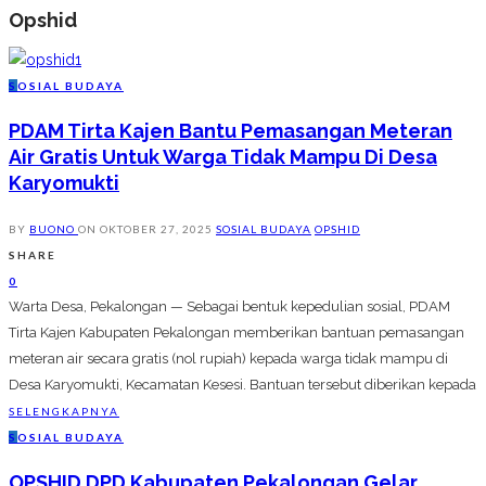
Opshid
S
OSIAL BUDAYA
PDAM Tirta Kajen Bantu Pemasangan Meteran
Air Gratis Untuk Warga Tidak Mampu Di Desa
Karyomukti
BY
BUONO
ON
OKTOBER 27, 2025
SOSIAL BUDAYA
OPSHID
SHARE
0
Warta Desa, Pekalongan — Sebagai bentuk kepedulian sosial, PDAM
Tirta Kajen Kabupaten Pekalongan memberikan bantuan pemasangan
meteran air secara gratis (nol rupiah) kepada warga tidak mampu di
Desa Karyomukti, Kecamatan Kesesi. Bantuan tersebut diberikan kepada
SELENGKAPNYA
S
OSIAL BUDAYA
OPSHID DPD Kabupaten Pekalongan Gelar