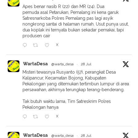
Apes benar nasib R (22) dan MR (24). Dua
pemuda asal Petarukan, Pemalang ini kena garuk
Satresnarkoba Polres Pemalang pas lagi asyik
nongkrong santai di halaman rumah. Usut punya usut,
dua koplak ini ternyata bukan sekadar pemakai, tapi
produsen cair
X
WartaDesa
@warta_desa
·
28 Jul
Misteri tewasnya Rusyanto (57), perangkat Desa
Kalipancur, Kecamatan Bojong, Kabupaten
Pekalongan yang ditemukan tertimbun lumpur di area
persawahan, akhirnya terungkap terang-benderang.
Tak butuh waktu lama, Tim Satreskrim Polres
Pekalongan hanya
X
WartaDesa
@warta_desa
·
28 Jul