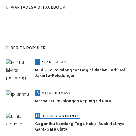
WARTADESA DI FACEBOOK
BERITA POPULER
J
ALAN-JALAN
Mudik Ke Pekalongan? Begini Rincian Tarif Tol
Jakarta-Pekalongan
S
OSIAL BUDAYA
Massa FPI Pekalongan Kepung Sri Ratu
H
UKUM & KRIMINAL
Geger Ibu Kandung Tega Habisi Buah Hatinya
Gara-Gara Cinta