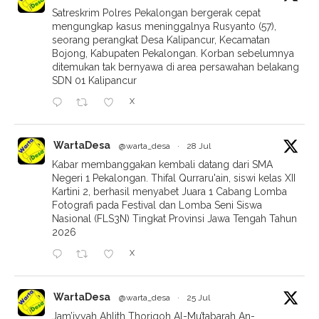
Satreskrim Polres Pekalongan bergerak cepat
mengungkap kasus meninggalnya Rusyanto (57),
seorang perangkat Desa Kalipancur, Kecamatan
Bojong, Kabupaten Pekalongan. Korban sebelumnya
ditemukan tak bernyawa di area persawahan belakang
SDN 01 Kalipancur
X
WartaDesa
@warta_desa
·
28 Jul
Kabar membanggakan kembali datang dari SMA
Negeri 1 Pekalongan. Thifal Qurraru'ain, siswi kelas XII
Kartini 2, berhasil menyabet Juara 1 Cabang Lomba
Fotografi pada Festival dan Lomba Seni Siswa
Nasional (FLS3N) Tingkat Provinsi Jawa Tengah Tahun
2026
X
WartaDesa
@warta_desa
·
25 Jul
Jam’iyyah Ahlith Thoriqoh Al-Mu’tabarah An-