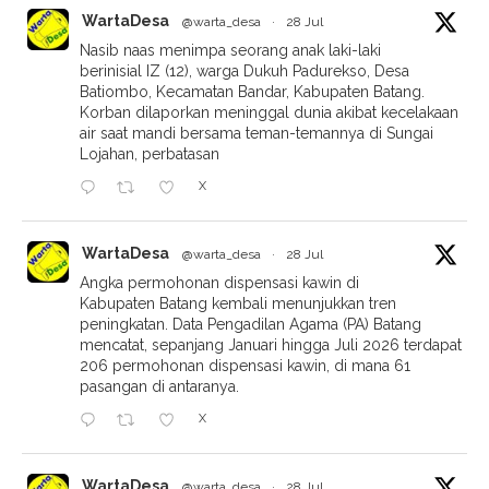
WartaDesa
@warta_desa
·
28 Jul
Nasib naas menimpa seorang anak laki-laki
berinisial IZ (12), warga Dukuh Padurekso, Desa
Batiombo, Kecamatan Bandar, Kabupaten Batang.
Korban dilaporkan meninggal dunia akibat kecelakaan
air saat mandi bersama teman-temannya di Sungai
Lojahan, perbatasan
X
WartaDesa
@warta_desa
·
28 Jul
Angka permohonan dispensasi kawin di
Kabupaten Batang kembali menunjukkan tren
peningkatan. Data Pengadilan Agama (PA) Batang
mencatat, sepanjang Januari hingga Juli 2026 terdapat
206 permohonan dispensasi kawin, di mana 61
pasangan di antaranya.
X
WartaDesa
@warta_desa
·
28 Jul