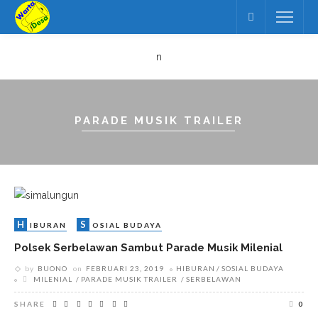
n
PARADE MUSIK TRAILER
H
S
IBURAN
OSIAL BUDAYA
Polsek Serbelawan Sambut Parade Musik Milenial
by
BUONO
on
FEBRUARI 23, 2019
HIBURAN
SOSIAL BUDAYA
MILENIAL
PARADE MUSIK TRAILER
SERBELAWAN
SHARE
0