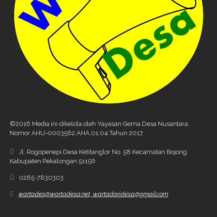
©2016 Media ini dikelola oleh Yayasan Gema Desa Nusantara.
Nomor AHU-0003562.AHA.01.04 Tahun 2017.
Jl. Rogopenepi Desa Ketitanglor No. 58 Kecamatan Bojong
Kabupaten Pekalongan 51156
0285-7830303
wartades@wartadesa.net, wartadaridesa@gmail.com