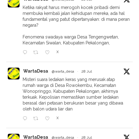
Ketika rakyat harus merogoh kocek pribadi demi
membuka kembali jalan kehidupan mereka, ada hal
fundamental yang patut dipertanyakan: di mana peran
negara?
Fenomena swadaya warga Desa Tengengwetan,
Kecamatan Siwalan, Kabupaten Pekalongan,
X
WartaDesa
@warta_desa
·
28 Jul
Misteri suara ledakan keras yang merusak atap
rumah warga di Desa Rowokembu, Kecamatan
Wonopringgo, Kabupaten Pekalongan, akhirnya
terkuak. Kepolisian memastikan sumber ledakan
berasal dari petasan berukuran besar yang dibawa
oleh balon udara liar dan
X
WartaDesa
@warta_desa
·
28 Jul