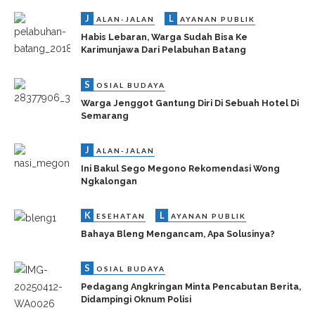
J
L
ALAN-JALAN
AYANAN PUBLIK
Habis Lebaran, Warga Sudah Bisa Ke
Karimunjawa Dari Pelabuhan Batang
S
OSIAL BUDAYA
Warga Jenggot Gantung Diri Di Sebuah Hotel Di
Semarang
J
ALAN-JALAN
Ini Bakul Sego Megono Rekomendasi Wong
Ngkalongan
K
L
ESEHATAN
AYANAN PUBLIK
Bahaya Bleng Mengancam, Apa Solusinya?
S
OSIAL BUDAYA
Pedagang Angkringan Minta Pencabutan Berita,
Didampingi Oknum Polisi