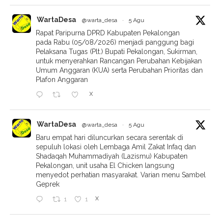
WartaDesa
@warta_desa
·
5 Agu
Rapat Paripurna DPRD Kabupaten Pekalongan
pada Rabu (05/08/2026) menjadi panggung bagi
Pelaksana Tugas (Plt.) Bupati Pekalongan, Sukirman,
untuk menyerahkan Rancangan Perubahan Kebijakan
Umum Anggaran (KUA) serta Perubahan Prioritas dan
Plafon Anggaran
X
WartaDesa
@warta_desa
·
5 Agu
Baru empat hari diluncurkan secara serentak di
sepuluh lokasi oleh Lembaga Amil Zakat Infaq dan
Shadaqah Muhammadiyah (Lazismu) Kabupaten
Pekalongan, unit usaha El Chicken langsung
menyedot perhatian masyarakat. Varian menu Sambel
Geprek
X
1
1