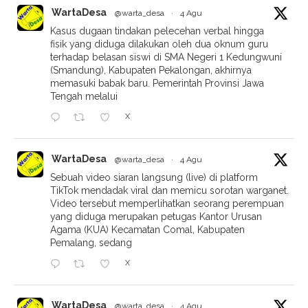
WartaDesa
@warta_desa
·
4 Agu
Kasus dugaan tindakan pelecehan verbal hingga
fisik yang diduga dilakukan oleh dua oknum guru
terhadap belasan siswi di SMA Negeri 1 Kedungwuni
(Smandung), Kabupaten Pekalongan, akhirnya
memasuki babak baru. Pemerintah Provinsi Jawa
Tengah melalui
X
WartaDesa
@warta_desa
·
4 Agu
Sebuah video siaran langsung (live) di platform
TikTok mendadak viral dan memicu sorotan warganet.
Video tersebut memperlihatkan seorang perempuan
yang diduga merupakan petugas Kantor Urusan
Agama (KUA) Kecamatan Comal, Kabupaten
Pemalang, sedang
X
WartaDesa
@warta_desa
·
4 Agu