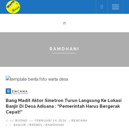
n
RAMDHANI
B
ENCANA
Bang Madit Aktor Sinetron Turun Langsung Ke Lokasi
Banjir Di Desa Adisana : “Pemerintah Harus Bergerak
Cepat!”
by
BUONO
on
FEBRUARI 14, 2026
BENCANA
BANJIR
BREBES
RAMDHANI