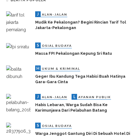
BERITA POPULER
J
ALAN-JALAN
Mudik Ke Pekalongan? Begini Rincian Tarif Tol
Jakarta-Pekalongan
S
OSIAL BUDAYA
Massa FPI Pekalongan Kepung Sri Ratu
H
UKUM & KRIMINAL
Geger Ibu Kandung Tega Habisi Buah Hatinya
Gara-Gara Cinta
J
L
ALAN-JALAN
AYANAN PUBLIK
Habis Lebaran, Warga Sudah Bisa Ke
Karimunjawa Dari Pelabuhan Batang
S
OSIAL BUDAYA
Warga Jenggot Gantung Diri Di Sebuah Hotel Di