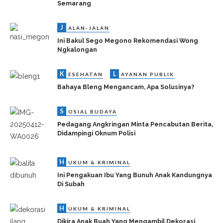
Semarang
J
ALAN-JALAN
Ini Bakul Sego Megono Rekomendasi Wong
Ngkalongan
K
L
ESEHATAN
AYANAN PUBLIK
Bahaya Bleng Mengancam, Apa Solusinya?
S
OSIAL BUDAYA
Pedagang Angkringan Minta Pencabutan Berita,
Didampingi Oknum Polisi
H
UKUM & KRIMINAL
Ini Pengakuan Ibu Yang Bunuh Anak Kandungnya
Di Subah
H
UKUM & KRIMINAL
Dikira Anak Buah Yang Mengambil Dekorasi