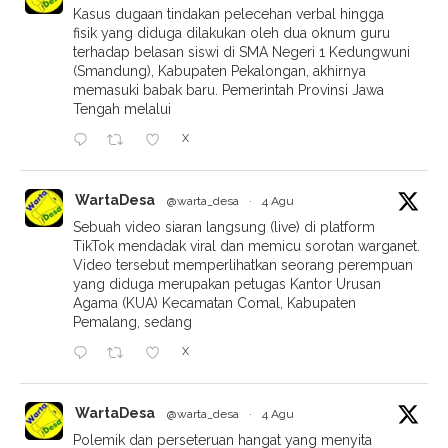
Kasus dugaan tindakan pelecehan verbal hingga
fisik yang diduga dilakukan oleh dua oknum guru
terhadap belasan siswi di SMA Negeri 1 Kedungwuni
(Smandung), Kabupaten Pekalongan, akhirnya
memasuki babak baru. Pemerintah Provinsi Jawa
Tengah melalui
X
WartaDesa
@warta_desa
·
4 Agu
Sebuah video siaran langsung (live) di platform
TikTok mendadak viral dan memicu sorotan warganet.
Video tersebut memperlihatkan seorang perempuan
yang diduga merupakan petugas Kantor Urusan
Agama (KUA) Kecamatan Comal, Kabupaten
Pemalang, sedang
X
WartaDesa
@warta_desa
·
4 Agu
Polemik dan perseteruan hangat yang menyita