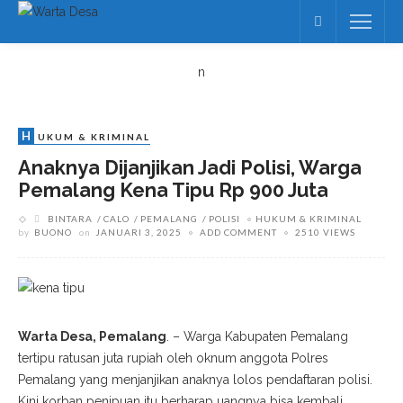
n
H
UKUM & KRIMINAL
Anaknya Dijanjikan Jadi Polisi, Warga
Pemalang Kena Tipu Rp 900 Juta
BINTARA
CALO
PEMALANG
POLISI
HUKUM & KRIMINAL
by
BUONO
on
JANUARI 3, 2025
ADD COMMENT
2510 VIEWS
Warta Desa, Pemalang
. – Warga Kabupaten Pemalang
tertipu ratusan juta rupiah oleh oknum anggota Polres
Pemalang yang menjanjikan anaknya lolos pendaftaran polisi.
Kini korban penipuan itu berharap uangnya bisa kembali.