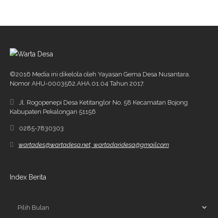
©2016 Media ini dikelola oleh Yayasan Gema Desa Nusantara.
Nomor AHU-0003562.AHA.01.04 Tahun 2017.
Jl. Rogopenepi Desa Ketitanglor No. 58 Kecamatan Bojong
Kabupaten Pekalongan 51156
0285-7830303
wartades@wartadesa.net, wartadaridesa@gmail.com
Index Berita