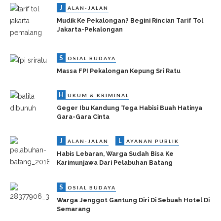
J
ALAN-JALAN
Mudik Ke Pekalongan? Begini Rincian Tarif Tol
Jakarta-Pekalongan
S
OSIAL BUDAYA
Massa FPI Pekalongan Kepung Sri Ratu
H
UKUM & KRIMINAL
Geger Ibu Kandung Tega Habisi Buah Hatinya
Gara-Gara Cinta
J
L
ALAN-JALAN
AYANAN PUBLIK
Habis Lebaran, Warga Sudah Bisa Ke
Karimunjawa Dari Pelabuhan Batang
S
OSIAL BUDAYA
Warga Jenggot Gantung Diri Di Sebuah Hotel Di
Semarang