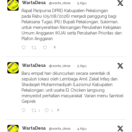
WartaDesa
@warta_desa
·
5 Agu
Rapat Paripurna DPRD Kabupaten Pekalongan
pada Rabu (05/08/2026) menjadi panggung bagi
Pelaksana Tugas (Plt.) Bupati Pekalongan, Sukirman,
untuk menyerahkan Rancangan Perubahan Kebijakan
Umum Anggaran (KUA) serta Perubahan Prioritas dan
Plafon Anggaran
X
WartaDesa
@warta_desa
·
5 Agu
Baru empat hari diluncurkan secara serentak di
sepuluh lokasi oleh Lembaga Amil Zakat Infaq dan
Shadaqah Muhammadiyah (Lazismu) Kabupaten
Pekalongan, unit usaha El Chicken langsung
menyedot perhatian masyarakat. Varian menu Sambel
Geprek
X
1
1
WartaDesa
@warta_desa
·
4 Agu