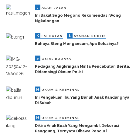
J
ALAN-JALAN
Ini Bakul Sego Megono Rekomendasi Wong
Ngkalongan
K
L
ESEHATAN
AYANAN PUBLIK
Bahaya Bleng Mengancam, Apa Solusinya?
S
OSIAL BUDAYA
Pedagang Angkringan Minta Pencabutan Berita,
Didampingi Oknum Polisi
H
UKUM & KRIMINAL
Ini Pengakuan Ibu Yang Bunuh Anak Kandungnya
Di Subah
H
UKUM & KRIMINAL
Dikira Anak Buah Yang Mengambil Dekorasi
Panggung, Ternyata Dibawa Pencuri