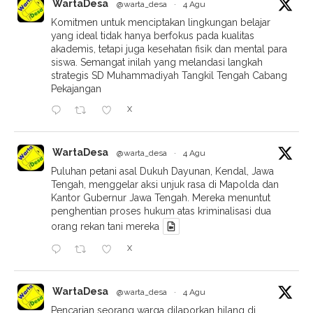
WartaDesa
@warta_desa
·
4 Agu
Komitmen untuk menciptakan lingkungan belajar
yang ideal tidak hanya berfokus pada kualitas
akademis, tetapi juga kesehatan fisik dan mental para
siswa. Semangat inilah yang melandasi langkah
strategis SD Muhammadiyah Tangkil Tengah Cabang
Pekajangan
X
WartaDesa
@warta_desa
·
4 Agu
Puluhan petani asal Dukuh Dayunan, Kendal, Jawa
Tengah, menggelar aksi unjuk rasa di Mapolda dan
Kantor Gubernur Jawa Tengah. Mereka menuntut
penghentian proses hukum atas kriminalisasi dua
orang rekan tani mereka
X
WartaDesa
@warta_desa
·
4 Agu
Pencarian seorang warga dilaporkan hilang di