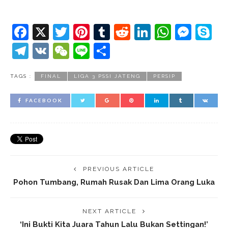
Facebook
X
Twitter
Pinterest
Tumblr
Reddit
LinkedIn
Whats
Mes
S
Telegram
VK
WeChat
Line
Share
TAGS :
FINAL
LIGA 3 PSSI JATENG
PERSIP
FACEBOOK
PREVIOUS ARTICLE
Pohon Tumbang, Rumah Rusak Dan Lima Orang Luka
NEXT ARTICLE
‘Ini Bukti Kita Juara Tahun Lalu Bukan Settingan!’