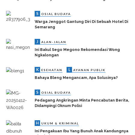
S
OSIAL BUDAYA
Warga Jenggot Gantung Diri Di Sebuah Hotel Di
Semarang
J
ALAN-JALAN
Ini Bakul Sego Megono Rekomendasi Wong
Ngkalongan
K
L
ESEHATAN
AYANAN PUBLIK
Bahaya Bleng Mengancam, Apa Solusinya?
S
OSIAL BUDAYA
Pedagang Angkringan Minta Pencabutan Berita,
Didampingi Oknum Polisi
H
UKUM & KRIMINAL
Ini Pengakuan Ibu Yang Bunuh Anak Kandungnya