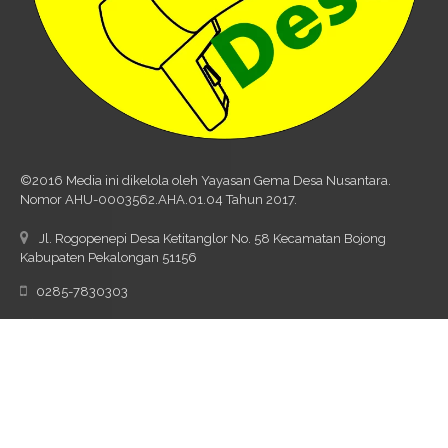
©2016 Media ini dikelola oleh Yayasan Gema Desa Nusantara.
Nomor AHU-0003562.AHA.01.04 Tahun 2017.
Jl. Rogopenepi Desa Ketitanglor No. 58 Kecamatan Bojong
Kabupaten Pekalongan 51156
0285-7830303
wartades@wartadesa.net, wartadaridesa@gmail.com
Index Berita