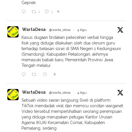
Geprek
X
1
1
WartaDesa
@warta_desa
·
4 Agu
Kasus dugaan tindakan pelecehan verbal hingga
fisik yang diduga dilakukan oleh dua oknum guru
terhadap belasan siswi di SMA Negeri 1 Kedungwuni
(Smandung), Kabupaten Pekalongan, akhirnya
memasuki babak baru. Pemerintah Provinsi Jawa
Tengah melalui
X
WartaDesa
@warta_desa
·
4 Agu
Sebuah video siaran langsung (live) di platform
TikTok mendadak viral dan memicu sorotan warganet.
Video tersebut memperlihatkan seorang perempuan
yang diduga merupakan petugas Kantor Urusan
Agama (KUA) Kecamatan Comal, Kabupaten
Pemalang, sedang