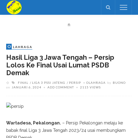
n
O
LAHRAGA
Hasil Liga 3 Jawa Tengah – Persip
Lolos Ke Final Usai Lumat PSDB
Demak
FINAL
LIGA 3 PSSI JATENG
PERSIP
OLAHRAGA
by
BUONO
on
JANUARI 6, 2024
ADD COMMENT
2115 VIEWS
Wartadesa, Pekalongan.
– Persip Pekalongan melaju ke
babak final Liga 3 Jawa Tengah 2023/24 usai membungkam
PSDB Demak.