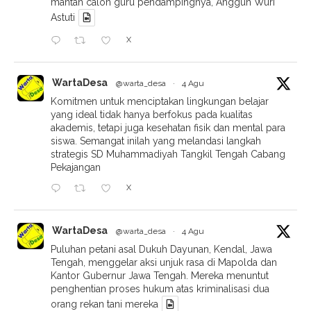
mantan calon guru pendampingnya, Anggun Wuri
Astuti
X
WartaDesa
@warta_desa
·
4 Agu
Komitmen untuk menciptakan lingkungan belajar
yang ideal tidak hanya berfokus pada kualitas
akademis, tetapi juga kesehatan fisik dan mental para
siswa. Semangat inilah yang melandasi langkah
strategis SD Muhammadiyah Tangkil Tengah Cabang
Pekajangan
X
WartaDesa
@warta_desa
·
4 Agu
Puluhan petani asal Dukuh Dayunan, Kendal, Jawa
Tengah, menggelar aksi unjuk rasa di Mapolda dan
Kantor Gubernur Jawa Tengah. Mereka menuntut
penghentian proses hukum atas kriminalisasi dua
orang rekan tani mereka