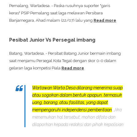
Pemalang, Wartadesa. - Paska rusuhnya suporter "garis
keras" PSIP Pemalang saat laga melawan Persibara
Banjarnegara, Ahad malam (22/07) lalu yang
Read more
Pesibat Junior Vs Persegal imbang
Batang, Wartadesa. - Persibat Batang Junior bermain imbang
saat menjamu Persegal Kota Tegal dengan skor 0-0 dalam
gelaran laga kompetisi Piala
Read more
Wartawan Warta Desa dilarang menerima suap
atau sogokan dalam bentuk apapun, termasuk
uang, barang, atau fasilitas, yang dapat
mempengaruhi independensi pemberitaan
. Jika
menemukan hal tersebut, mohon difoto dan
dilaporkan kepada redaksi dan pihak kepolisian