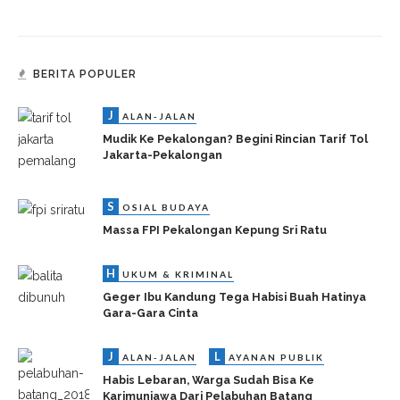
BERITA POPULER
J
ALAN-JALAN
Mudik Ke Pekalongan? Begini Rincian Tarif Tol
Jakarta-Pekalongan
S
OSIAL BUDAYA
Massa FPI Pekalongan Kepung Sri Ratu
H
UKUM & KRIMINAL
Geger Ibu Kandung Tega Habisi Buah Hatinya
Gara-Gara Cinta
J
L
ALAN-JALAN
AYANAN PUBLIK
Habis Lebaran, Warga Sudah Bisa Ke
Karimunjawa Dari Pelabuhan Batang