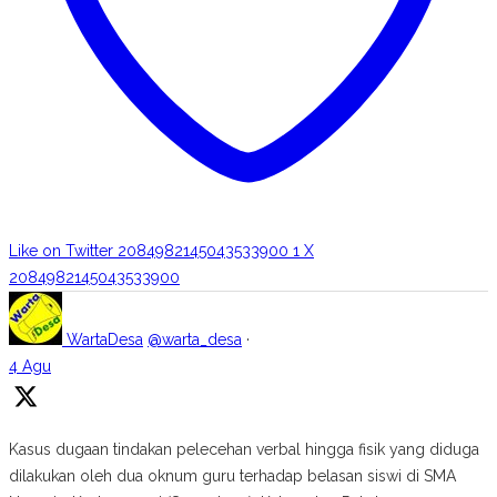
Like on Twitter 2084982145043533900
1
X
2084982145043533900
WartaDesa
@warta_desa
·
4 Agu
Kasus dugaan tindakan pelecehan verbal hingga fisik yang diduga
dilakukan oleh dua oknum guru terhadap belasan siswi di SMA