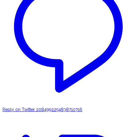
Reply on Twitter 2084992254838710716