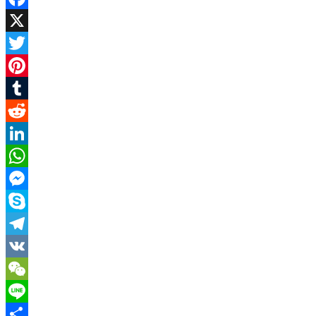
Facebook
X
Twitter
Pinterest
Tumblr
Reddit
LinkedIn
WhatsApp
Messenger
Skype
Telegram
VK
WeChat
Line