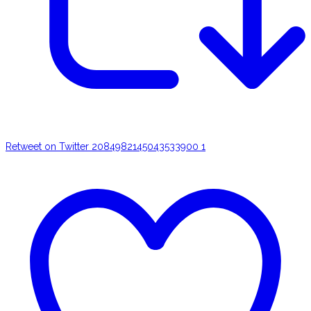
Retweet on Twitter 2084982145043533900
1