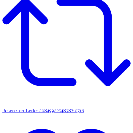
Retweet on Twitter 2084992254838710716