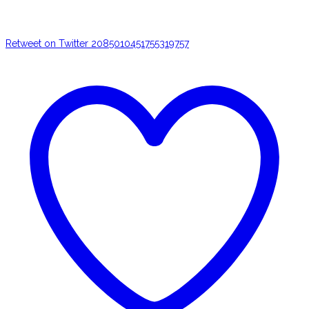
Retweet on Twitter 2085010451755319757