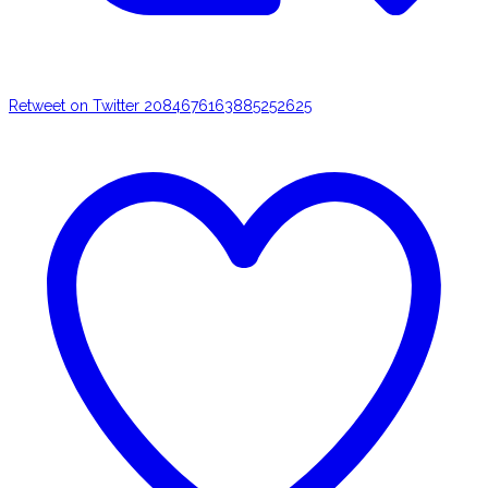
Retweet on Twitter 2084676163885252625