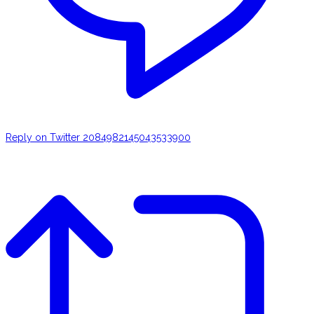
Reply on Twitter 2084982145043533900