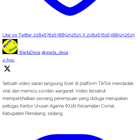
Like on Twitter 2084676163885252625
X
2084676163885252625
WartaDesa
@warta_desa
·
4 Agu
Sebuah video siaran langsung (live) di platform TikTok mendadak
viral dan memicu sorotan warganet. Video tersebut
memperlihatkan seorang perempuan yang diduga merupakan
petugas Kantor Urusan Agama (KUA) Kecamatan Comal,
Kabupaten Pemalang, sedang