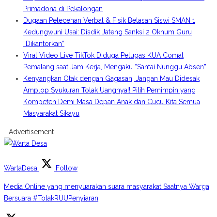
Primadona di Pekalongan
Dugaan Pelecehan Verbal & Fisik Belasan Siswi SMAN 1
Kedungwuni Usai: Disdik Jateng Sanksi 2 Oknum Guru
“Dikantorkan”
Viral Video Live TikTok Diduga Petugas KUA Comal
Pemalang saat Jam Kerja, Mengaku “Santai Nunggu Absen”
Kenyangkan Otak dengan Gagasan, Jangan Mau Didesak
Amplop Syukuran Tolak Uangnya!! Pilih Pemimpin yang
Kompeten Demi Masa Depan Anak dan Cucu Kita Semua
Masyarakat Sikayu
- Advertisement -
WartaDesa
Follow
Media Online yang menyuarakan suara masyarakat Saatnya Warga
Bersuara #TolakRUUPenyiaran