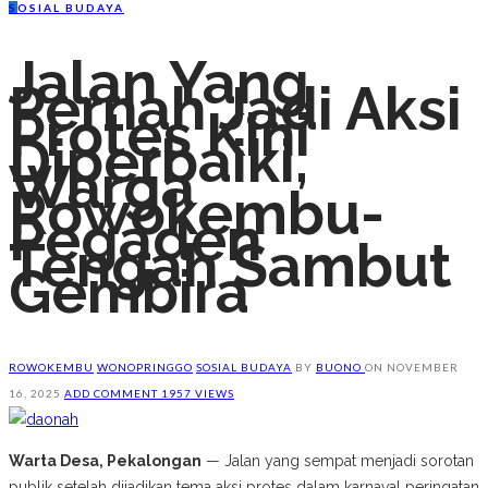
S
OSIAL BUDAYA
Jalan Yang
Pernah Jadi Aksi
Protes Kini
Diperbaiki,
Warga
Rowokembu-
Pegaden
Tengah Sambut
Gembira
ROWOKEMBU
WONOPRINGGO
SOSIAL BUDAYA
BY
BUONO
ON
NOVEMBER
16, 2025
ADD COMMENT
1957 VIEWS
Warta Desa, Pekalongan
— Jalan yang sempat menjadi sorotan
publik setelah dijadikan tema aksi protes dalam karnaval peringatan