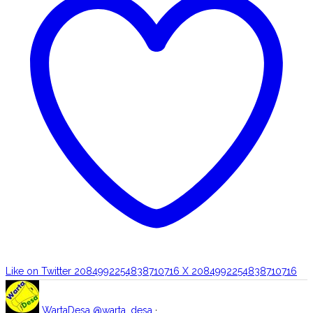
Like on Twitter 2084992254838710716
X
2084992254838710716
WartaDesa
@warta_desa
·