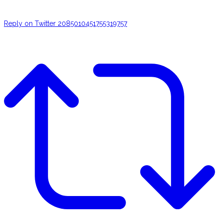
Reply on Twitter 2085010451755319757