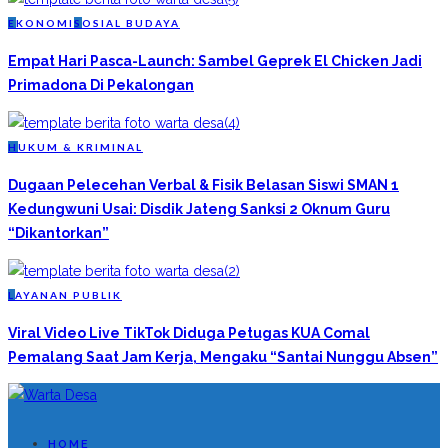
E
KONOMI
S
OSIAL BUDAYA
Empat Hari Pasca-Launch: Sambel Geprek El Chicken Jadi
Primadona Di Pekalongan
H
UKUM & KRIMINAL
Dugaan Pelecehan Verbal & Fisik Belasan Siswi SMAN 1
Kedungwuni Usai: Disdik Jateng Sanksi 2 Oknum Guru
“Dikantorkan”
L
AYANAN PUBLIK
Viral Video Live TikTok Diduga Petugas KUA Comal
Pemalang Saat Jam Kerja, Mengaku “Santai Nunggu Absen”
HOME