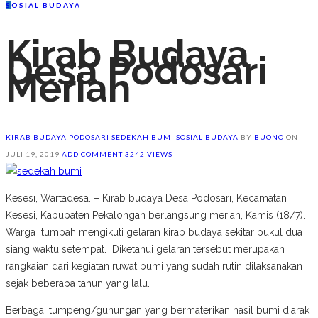
S
OSIAL BUDAYA
Kirab Budaya
Desa Podosari
Meriah
KIRAB BUDAYA
PODOSARI
SEDEKAH BUMI
SOSIAL BUDAYA
BY
BUONO
ON
JULI 19, 2019
ADD COMMENT
3242 VIEWS
Kesesi, Wartadesa. – Kirab budaya Desa Podosari, Kecamatan
Kesesi, Kabupaten Pekalongan berlangsung meriah, Kamis (18/7).
Warga tumpah mengikuti gelaran kirab budaya sekitar pukul dua
siang waktu setempat. Diketahui gelaran tersebut merupakan
rangkaian dari kegiatan ruwat bumi yang sudah rutin dilaksanakan
sejak beberapa tahun yang lalu.
Berbagai tumpeng/gunungan yang bermaterikan hasil bumi diarak