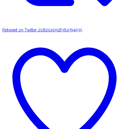
Retweet on Twitter 2082040518364794935