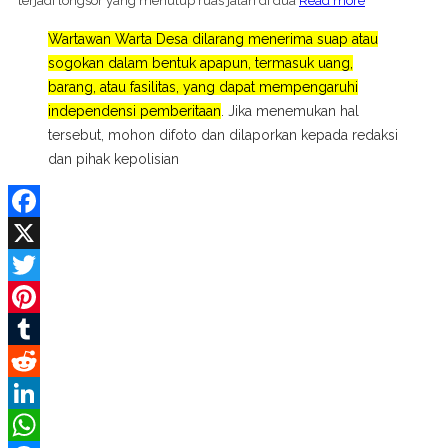
terjadi longsor yang menutup ruas jalan di dua
Read more
Wartawan Warta Desa dilarang menerima suap atau
sogokan dalam bentuk apapun, termasuk uang,
barang, atau fasilitas, yang dapat mempengaruhi
independensi pemberitaan
. Jika menemukan hal
tersebut, mohon difoto dan dilaporkan kepada redaksi
dan pihak kepolisian
Facebook
X
Twitter
Pinterest
Tumblr
Reddit
LinkedIn