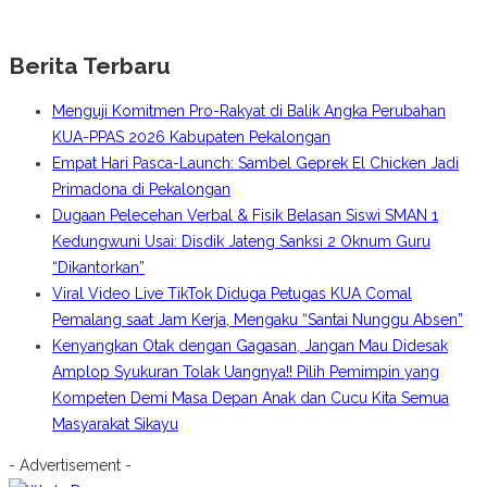
Berita Terbaru
Menguji Komitmen Pro-Rakyat di Balik Angka Perubahan
KUA-PPAS 2026 Kabupaten Pekalongan
Empat Hari Pasca-Launch: Sambel Geprek El Chicken Jadi
Primadona di Pekalongan
Dugaan Pelecehan Verbal & Fisik Belasan Siswi SMAN 1
Kedungwuni Usai: Disdik Jateng Sanksi 2 Oknum Guru
“Dikantorkan”
Viral Video Live TikTok Diduga Petugas KUA Comal
Pemalang saat Jam Kerja, Mengaku “Santai Nunggu Absen”
Kenyangkan Otak dengan Gagasan, Jangan Mau Didesak
Amplop Syukuran Tolak Uangnya!! Pilih Pemimpin yang
Kompeten Demi Masa Depan Anak dan Cucu Kita Semua
Masyarakat Sikayu
- Advertisement -