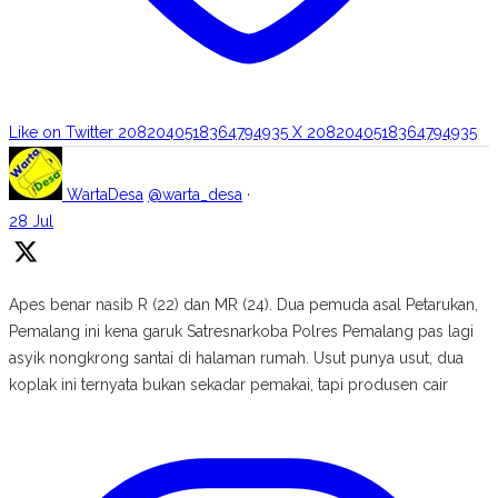
Like on Twitter 2082040518364794935
X
2082040518364794935
WartaDesa
@warta_desa
·
28 Jul
Apes benar nasib R (22) dan MR (24). Dua pemuda asal Petarukan,
Pemalang ini kena garuk Satresnarkoba Polres Pemalang pas lagi
asyik nongkrong santai di halaman rumah. Usut punya usut, dua
koplak ini ternyata bukan sekadar pemakai, tapi produsen cair