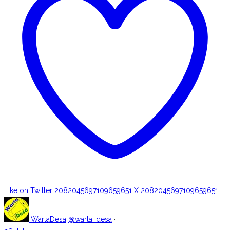
Like on Twitter 2082045697109659651
X
2082045697109659651
WartaDesa
@warta_desa
·