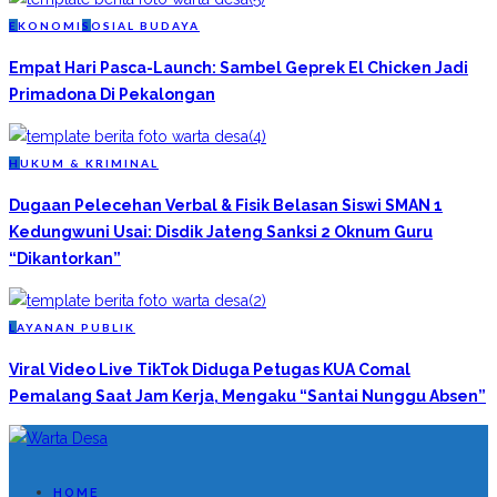
E
KONOMI
S
OSIAL BUDAYA
Empat Hari Pasca-Launch: Sambel Geprek El Chicken Jadi
Primadona Di Pekalongan
H
UKUM & KRIMINAL
Dugaan Pelecehan Verbal & Fisik Belasan Siswi SMAN 1
Kedungwuni Usai: Disdik Jateng Sanksi 2 Oknum Guru
“Dikantorkan”
L
AYANAN PUBLIK
Viral Video Live TikTok Diduga Petugas KUA Comal
Pemalang Saat Jam Kerja, Mengaku “Santai Nunggu Absen”
HOME