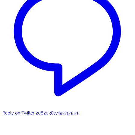
Reply on Twitter 2082038774977171571