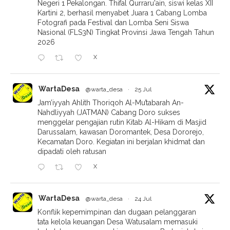
Negeri 1 Pekalongan. Thifal Qurraru'ain, siswi kelas XII
Kartini 2, berhasil menyabet Juara 1 Cabang Lomba
Fotografi pada Festival dan Lomba Seni Siswa
Nasional (FLS3N) Tingkat Provinsi Jawa Tengah Tahun
2026
X
WartaDesa
@warta_desa
·
25 Jul
Jam’iyyah Ahlith Thoriqoh Al-Mu’tabarah An-
Nahdliyyah (JATMAN) Cabang Doro sukses
menggelar pengajian rutin Kitab Al-Hikam di Masjid
Darussalam, kawasan Doromantek, Desa Dororejo,
Kecamatan Doro. Kegiatan ini berjalan khidmat dan
dipadati oleh ratusan
X
WartaDesa
@warta_desa
·
24 Jul
Konflik kepemimpinan dan dugaan pelanggaran
tata kelola keuangan Desa Watusalam memasuki