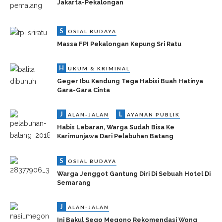
Jakarta-Pekalongan
S
OSIAL BUDAYA
Massa FPI Pekalongan Kepung Sri Ratu
H
UKUM & KRIMINAL
Geger Ibu Kandung Tega Habisi Buah Hatinya
Gara-Gara Cinta
J
L
ALAN-JALAN
AYANAN PUBLIK
Habis Lebaran, Warga Sudah Bisa Ke
Karimunjawa Dari Pelabuhan Batang
S
OSIAL BUDAYA
Warga Jenggot Gantung Diri Di Sebuah Hotel Di
Semarang
J
ALAN-JALAN
Ini Bakul Sego Megono Rekomendasi Wong