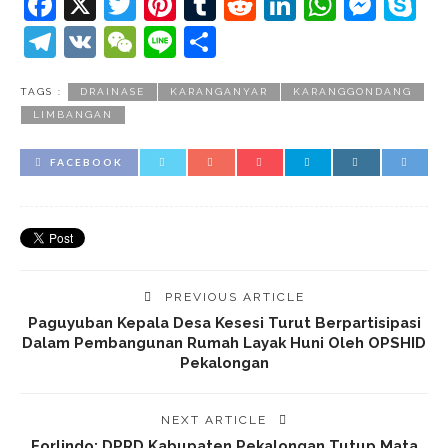
Facebook
X
Twitter
Pinterest
Tumblr
Reddit
LinkedIn
Whats
Mes
S
Telegram
VK
WeChat
Line
Share
TAGS :
DRAINASE
KARANGANYAR
KARANGGONDANG
LIMBANGAN
FACEBOOK
PREVIOUS ARTICLE
Paguyuban Kepala Desa Kesesi Turut Berpartisipasi
Dalam Pembangunan Rumah Layak Huni Oleh OPSHID
Pekalongan
NEXT ARTICLE
Forlindo: DPRD Kabupaten Pekalongan Tutup Mata