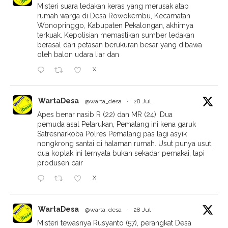
Misteri suara ledakan keras yang merusak atap
rumah warga di Desa Rowokembu, Kecamatan
Wonopringgo, Kabupaten Pekalongan, akhirnya
terkuak. Kepolisian memastikan sumber ledakan
berasal dari petasan berukuran besar yang dibawa
oleh balon udara liar dan
X
WartaDesa
@warta_desa
·
28 Jul
Apes benar nasib R (22) dan MR (24). Dua
pemuda asal Petarukan, Pemalang ini kena garuk
Satresnarkoba Polres Pemalang pas lagi asyik
nongkrong santai di halaman rumah. Usut punya usut,
dua koplak ini ternyata bukan sekadar pemakai, tapi
produsen cair
X
WartaDesa
@warta_desa
·
28 Jul
Misteri tewasnya Rusyanto (57), perangkat Desa