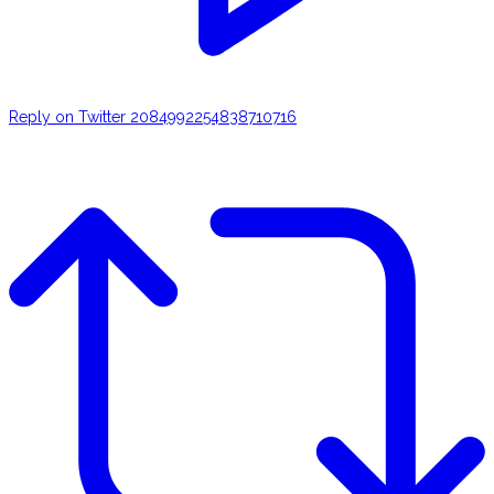
Reply on Twitter 2084992254838710716