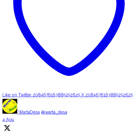
Like on Twitter 2084676163885252625
X
2084676163885252625
WartaDesa
@warta_desa
·
4 Agu