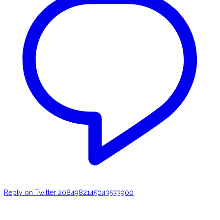
Reply on Twitter 2084982145043533900