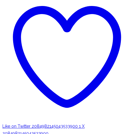
Like on Twitter 2084982145043533900
1
X
2084982145043533900