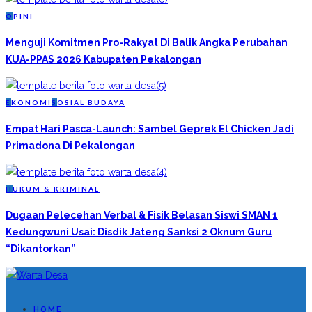
O
PINI
Menguji Komitmen Pro-Rakyat Di Balik Angka Perubahan
KUA-PPAS 2026 Kabupaten Pekalongan
E
KONOMI
S
OSIAL BUDAYA
Empat Hari Pasca-Launch: Sambel Geprek El Chicken Jadi
Primadona Di Pekalongan
H
UKUM & KRIMINAL
Dugaan Pelecehan Verbal & Fisik Belasan Siswi SMAN 1
Kedungwuni Usai: Disdik Jateng Sanksi 2 Oknum Guru
“Dikantorkan”
HOME