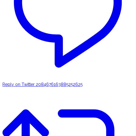
Reply on Twitter 2084676163885252625