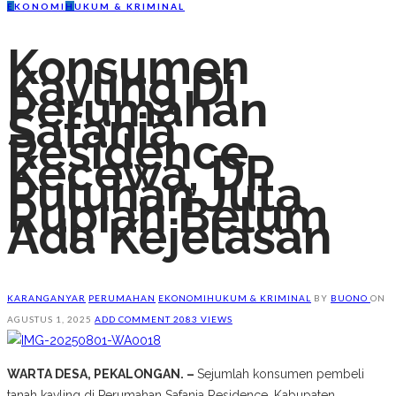
E
KONOMI
H
UKUM & KRIMINAL
Konsumen
Kavling Di
Perumahan
Safania
Residence
Kecewa, DP
Puluhan Juta
Rupiah Belum
Ada Kejelasan
KARANGANYAR
PERUMAHAN
EKONOMI
HUKUM & KRIMINAL
BY
BUONO
ON
AGUSTUS 1, 2025
ADD COMMENT
2083 VIEWS
WARTA DESA, PEKALONGAN. –
Sejumlah konsumen pembeli
tanah kavling di Perumahan Safania Residence, Kabupaten