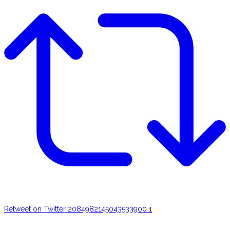
Retweet on Twitter 2084982145043533900
1