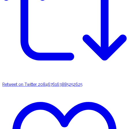
Retweet on Twitter 2084676163885252625