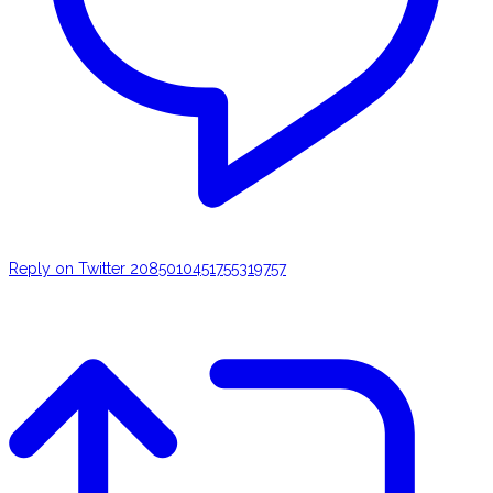
Reply on Twitter 2085010451755319757