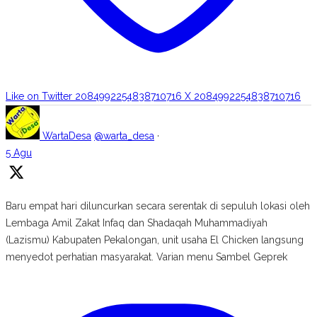
Like on Twitter 2084992254838710716
X
2084992254838710716
WartaDesa
@warta_desa
·
5 Agu
Baru empat hari diluncurkan secara serentak di sepuluh lokasi oleh
Lembaga Amil Zakat Infaq dan Shadaqah Muhammadiyah
(Lazismu) Kabupaten Pekalongan, unit usaha El Chicken langsung
menyedot perhatian masyarakat. Varian menu Sambel Geprek