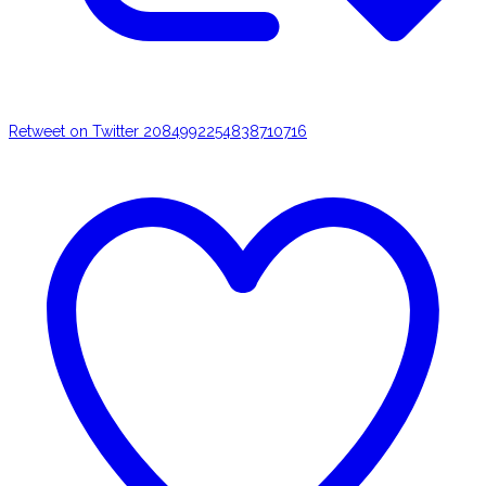
Retweet on Twitter 2084992254838710716