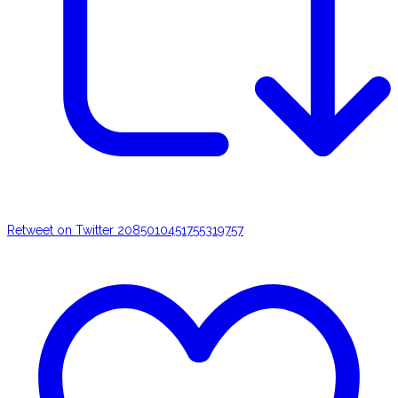
Retweet on Twitter 2085010451755319757