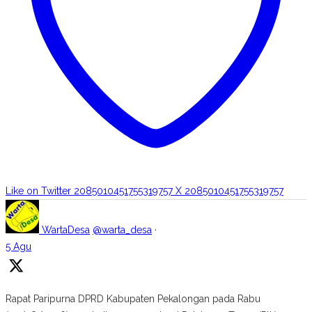
Like on Twitter 2085010451755319757
X
2085010451755319757
WartaDesa
@warta_desa
·
5 Agu
Rapat Paripurna DPRD Kabupaten Pekalongan pada Rabu