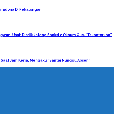
rimadona Di Pekalongan
gwuni Usai: Disdik Jateng Sanksi 2 Oknum Guru “Dikantorkan”
 Saat Jam Kerja, Mengaku “Santai Nunggu Absen”