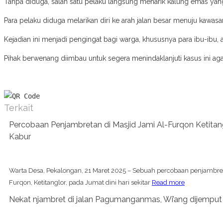
Tanpa diduga, salah satu pelaku langsung menarik kalung emas yang
Para pelaku diduga melarikan diri ke arah jalan besar menuju kawas
Kejadian ini menjadi pengingat bagi warga, khususnya para ibu-ibu,
Pihak berwenang diimbau untuk segera menindaklanjuti kasus ini agar
Terkait
Percobaan Penjambretan di Masjid Jami Al-Furqon Ketitangl
Kabur
Warta Desa, Pekalongan, 21 Maret 2025 – Sebuah percobaan penjambretan
Furqon, Ketitanglor, pada Jumat dini hari sekitar
Read more
Nekat njambret di jalan Pagumanganmas, Wi’ang dijempu