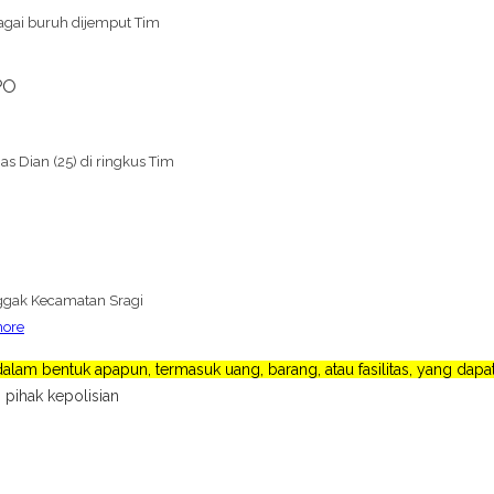
bagai buruh dijemput Tim
PO
 Dian (25) di ringkus Tim
nggak Kecamatan Sragi
ore
lam bentuk apapun, termasuk uang, barang, atau fasilitas, yang da
 pihak kepolisian