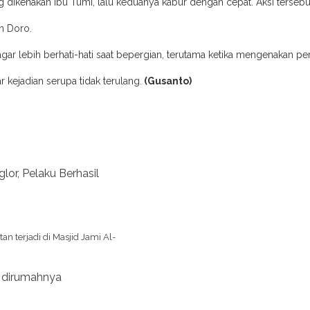
 dikenakan Ibu Tumi, lalu keduanya kabur dengan cepat. Aksi tersebut
an Doro.
 agar lebih berhati-hati saat bepergian, terutama ketika mengenakan
 kejadian serupa tidak terulang.
(Gusanto)
or, Pelaku Berhasil
 terjadi di Masjid Jami Al-
t dirumahnya