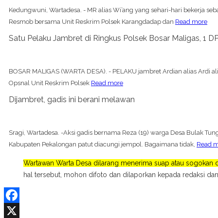
Kedungwuni, Wartadesa. - MR alias Wi’ang yang sehari-hari bekerja se
Resmob bersama Unit Reskrim Polsek Karangdadap dan
Read more
Satu Pelaku Jambret di Ringkus Polsek Bosar Maligas, 1 D
BOSAR MALIGAS (WARTA DESA). - PELAKU jambret Ardian alias Ardi alias
Opsnal Unit Reskrim Polsek
Read more
Dijambret, gadis ini berani melawan
Sragi, Wartadesa. -Aksi gadis bernama Reza (19) warga Desa Bulak Tu
Kabupaten Pekalongan patut diacungi jempol. Bagaimana tidak,
Read m
Wartawan Warta Desa dilarang menerima suap atau sogokan da
hal tersebut, mohon difoto dan dilaporkan kepada redaksi dan
Facebook