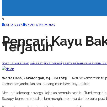
n
B
ERITA DESA
H
UKUM & KRIMINAL
Pencari Kayu Bak
Terjatuh
DORO
JALAN RUSAK
JAMBRET
PEKALONGAN
BERITA DESA
HUKUM & KRIMINA
Warta Desa, Pekalongan, 24 Juni 2025
— Aksi penjambretan terj
korban penjambretan saat sedang membawa kayu bakar.
Menurut keterangan warga, kejadian bermula saat Ibu Tumi tengah be
Scoopy berwarna merah-hitam menghampirinya dan berpura-pura b