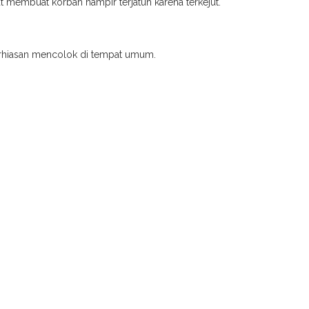
 membuat korban hampir terjatuh karena terkejut.
 perhiasan mencolok di tempat umum.