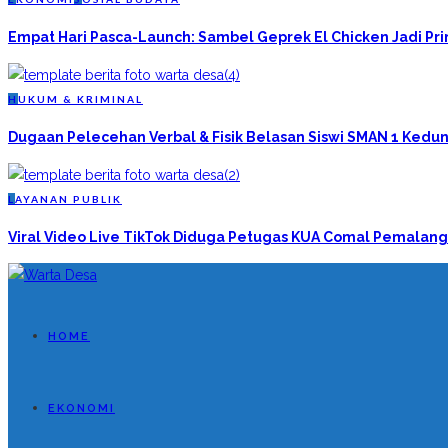
Empat Hari Pasca-Launch: Sambel Geprek El Chicken Jadi P
H
UKUM & KRIMINAL
Dugaan Pelecehan Verbal & Fisik Belasan Siswi SMAN 1 Kedun
L
AYANAN PUBLIK
Viral Video Live TikTok Diduga Petugas KUA Comal Pemalang
HOME
EKONOMI