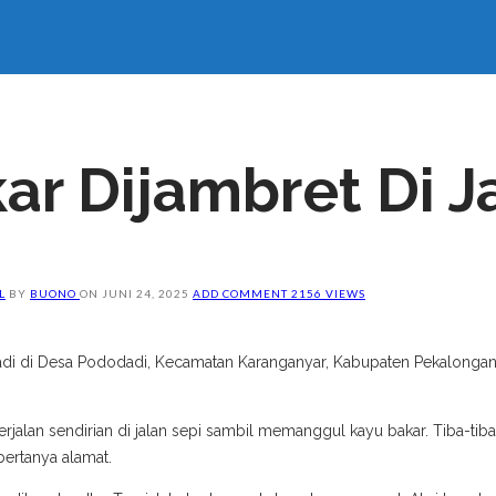
ar Dijambret Di J
L
BY
BUONO
ON
JUNI 24, 2025
ADD COMMENT
2156 VIEWS
adi di Desa Pododadi, Kecamatan Karanganyar, Kabupaten Pekalongan.
rjalan sendirian di jalan sepi sambil memanggul kayu bakar. Tiba-ti
ertanya alamat.