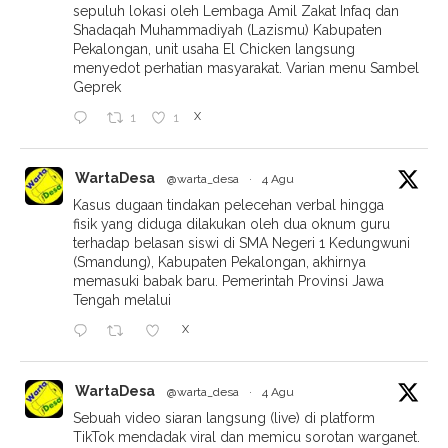
sepuluh lokasi oleh Lembaga Amil Zakat Infaq dan
Shadaqah Muhammadiyah (Lazismu) Kabupaten
Pekalongan, unit usaha El Chicken langsung
menyedot perhatian masyarakat. Varian menu Sambel
Geprek
X
1
1
WartaDesa
@warta_desa
·
4 Agu
Kasus dugaan tindakan pelecehan verbal hingga
fisik yang diduga dilakukan oleh dua oknum guru
terhadap belasan siswi di SMA Negeri 1 Kedungwuni
(Smandung), Kabupaten Pekalongan, akhirnya
memasuki babak baru. Pemerintah Provinsi Jawa
Tengah melalui
X
WartaDesa
@warta_desa
·
4 Agu
Sebuah video siaran langsung (live) di platform
TikTok mendadak viral dan memicu sorotan warganet.