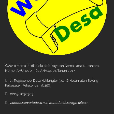
©2016 Media ini dikelola oleh Yayasan Gema Desa Nusantara.
Nomor AHU-0003562.AHA.01.04 Tahun 2017.
Jl. Rogopenepi Desa Ketitanglor No. 58 Kecamatan Bojong
Kabupaten Pekalongan 51156
0285-7830303
wartades@wartadesa.net, wartadaridesa@gmail.com