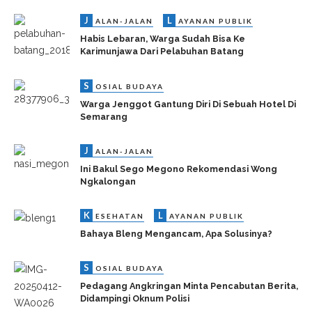
J
L
ALAN-JALAN
AYANAN PUBLIK
Habis Lebaran, Warga Sudah Bisa Ke
Karimunjawa Dari Pelabuhan Batang
S
OSIAL BUDAYA
Warga Jenggot Gantung Diri Di Sebuah Hotel Di
Semarang
J
ALAN-JALAN
Ini Bakul Sego Megono Rekomendasi Wong
Ngkalongan
K
L
ESEHATAN
AYANAN PUBLIK
Bahaya Bleng Mengancam, Apa Solusinya?
S
OSIAL BUDAYA
Pedagang Angkringan Minta Pencabutan Berita,
Didampingi Oknum Polisi