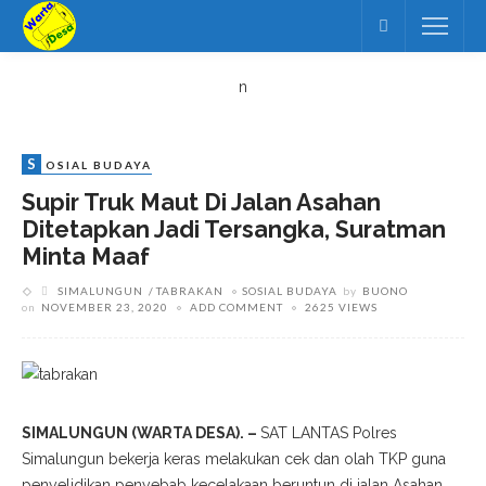
n
S
OSIAL BUDAYA
Supir Truk Maut Di Jalan Asahan
Ditetapkan Jadi Tersangka, Suratman
Minta Maaf
SIMALUNGUN
TABRAKAN
SOSIAL BUDAYA
by
BUONO
on
NOVEMBER 23, 2020
ADD COMMENT
2625 VIEWS
SIMALUNGUN (WARTA DESA). –
SAT LANTAS Polres
Simalungun bekerja keras melakukan cek dan olah TKP guna
penyelidikan penyebab kecelakaan beruntun di jalan Asahan