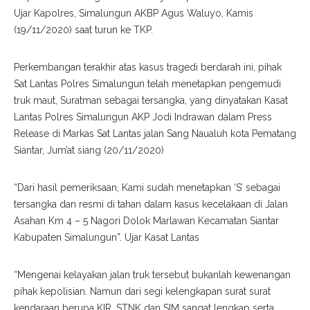
Ujar Kapolres, Simalungun AKBP Agus Waluyo, Kamis
(19/11/2020) saat turun ke TKP.
Perkembangan terakhir atas kasus tragedi berdarah ini, pihak
Sat Lantas Polres Simalungun telah menetapkan pengemudi
truk maut, Suratman sebagai tersangka, yang dinyatakan Kasat
Lantas Polres Simalungun AKP Jodi Indrawan dalam Press
Release di Markas Sat Lantas jalan Sang Naualuh kota Pematang
Siantar, Jum’at siang (20/11/2020)
“Dari hasil pemeriksaan, Kami sudah menetapkan ‘S’ sebagai
tersangka dan resmi di tahan dalam kasus kecelakaan di Jalan
Asahan Km 4 – 5 Nagori Dolok Marlawan Kecamatan Siantar
Kabupaten Simalungun”. Ujar Kasat Lantas
“Mengenai kelayakan jalan truk tersebut bukanlah kewenangan
pihak kepolisian. Namun dari segi kelengkapan surat surat
kendaraan berupa KIR, STNK dan SIM sangat lengkap serta