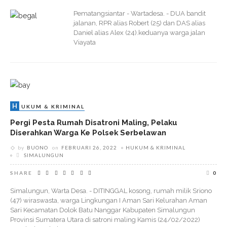
Pematangsiantar - Wartadesa. - DUA bandit
jalanan, RPR alias Robert (25) dan DAS alias
Daniel alias Alex (24).keduanya warga jalan
Viayata
H
UKUM & KRIMINAL
Pergi Pesta Rumah Disatroni Maling, Pelaku
Diserahkan Warga Ke Polsek Serbelawan
by
BUONO
on
FEBRUARI 26, 2022
HUKUM & KRIMINAL
SIMALUNGUN
SHARE
0
Simalungun, Warta Desa. - DITINGGAL kosong, rumah milik Sriono
(47) wiraswasta, warga Lingkungan I Aman Sari Kelurahan Aman
Sari Kecamatan Dolok Batu Nanggar Kabupaten Simalungun
Provinsi Sumatera Utara di satroni maling Kamis (24/02/2022)