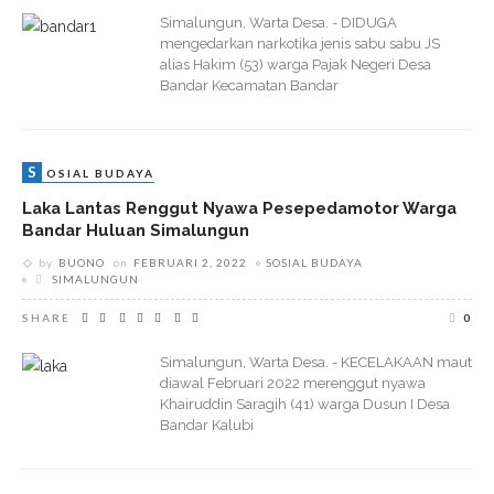
Simalungun, Warta Desa. - DIDUGA
mengedarkan narkotika jenis sabu sabu JS
alias Hakim (53) warga Pajak Negeri Desa
Bandar Kecamatan Bandar
S
OSIAL BUDAYA
Laka Lantas Renggut Nyawa Pesepedamotor Warga
Bandar Huluan Simalungun
by
BUONO
on
FEBRUARI 2, 2022
SOSIAL BUDAYA
SIMALUNGUN
SHARE
0
Simalungun, Warta Desa. - KECELAKAAN maut
diawal Februari 2022 merenggut nyawa
Khairuddin Saragih (41) warga Dusun I Desa
Bandar Kalubi