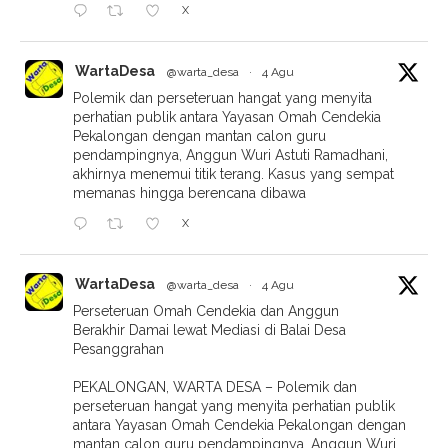
X
WartaDesa
@warta_desa
·
4 Agu
Polemik dan perseteruan hangat yang menyita
perhatian publik antara Yayasan Omah Cendekia
Pekalongan dengan mantan calon guru
pendampingnya, Anggun Wuri Astuti Ramadhani,
akhirnya menemui titik terang. Kasus yang sempat
memanas hingga berencana dibawa
X
WartaDesa
@warta_desa
·
4 Agu
Perseteruan Omah Cendekia dan Anggun
Berakhir Damai lewat Mediasi di Balai Desa
Pesanggrahan
PEKALONGAN, WARTA DESA – Polemik dan
perseteruan hangat yang menyita perhatian publik
antara Yayasan Omah Cendekia Pekalongan dengan
mantan calon guru pendampingnya, Anggun Wuri