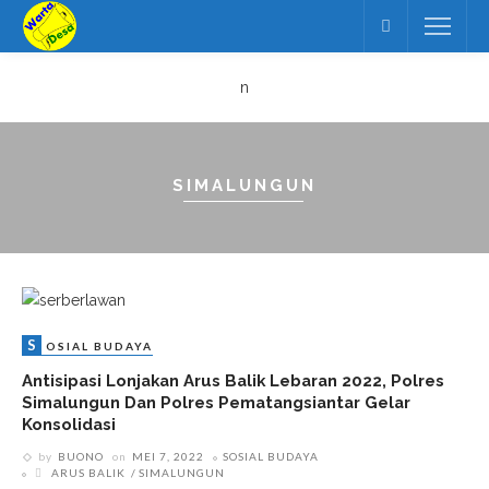
n
SIMALUNGUN
S
OSIAL BUDAYA
Antisipasi Lonjakan Arus Balik Lebaran 2022, Polres
Simalungun Dan Polres Pematangsiantar Gelar
Konsolidasi
by
BUONO
on
MEI 7, 2022
SOSIAL BUDAYA
ARUS BALIK
SIMALUNGUN