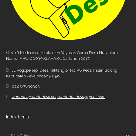
©2016 Media ini dikelola oleh Yayasan Gema Desa Nusantara.
Nomor AHU-0003562.AHA.01.04 Tahun 2017.
Jl. Rogopenepi Desa Ketitanglor No. 58 Kecamatan Bojong
Kabupaten Pekalongan 51156
0285-7830303
wartades@wartadesa.net, wartadaridesa@gmail.com
Index Berita