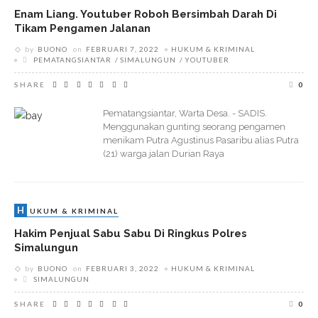
Enam Liang. Youtuber Roboh Bersimbah Darah Di
Tikam Pengamen Jalanan
by
BUONO
on
FEBRUARI 7, 2022
HUKUM & KRIMINAL
PEMATANGSIANTAR
SIMALUNGUN
YOUTUBER
SHARE
0
Pematangsiantar, Warta Desa. - SADIS.
Menggunakan gunting seorang pengamen
menikam Putra Agustinus Pasaribu alias Putra
(21) warga jalan Durian Raya
H
UKUM & KRIMINAL
Hakim Penjual Sabu Sabu Di Ringkus Polres
Simalungun
by
BUONO
on
FEBRUARI 3, 2022
HUKUM & KRIMINAL
SIMALUNGUN
SHARE
0