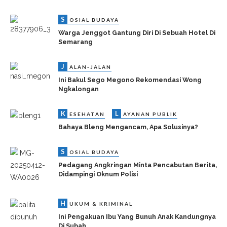
S
OSIAL BUDAYA
Warga Jenggot Gantung Diri Di Sebuah Hotel Di
Semarang
J
ALAN-JALAN
Ini Bakul Sego Megono Rekomendasi Wong
Ngkalongan
K
L
ESEHATAN
AYANAN PUBLIK
Bahaya Bleng Mengancam, Apa Solusinya?
S
OSIAL BUDAYA
Pedagang Angkringan Minta Pencabutan Berita,
Didampingi Oknum Polisi
H
UKUM & KRIMINAL
Ini Pengakuan Ibu Yang Bunuh Anak Kandungnya
Di Subah