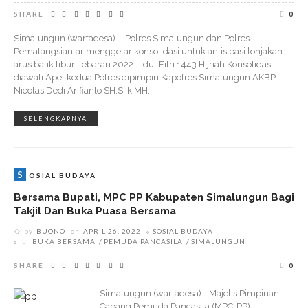
SHARE
0
Simalungun (wartadesa). - Polres Simalungun dan Polres
Pematangsiantar menggelar konsolidasi untuk antisipasi lonjakan
arus balik libur Lebaran 2022 - Idul Fitri 1443 Hijriah Konsolidasi
diawali Apel kedua Polres dipimpin Kapolres Simalungun AKBP
Nicolas Dedi Arifianto SH.S.Ik.MH,
SELENGKAPNYA
S
OSIAL BUDAYA
Bersama Bupati, MPC PP Kabupaten Simalungun Bagi
Takjil Dan Buka Puasa Bersama
by
BUONO
on
APRIL 26, 2022
SOSIAL BUDAYA
BUKA BERSAMA
PEMUDA PANCASILA
SIMALUNGUN
SHARE
0
Simalungun (wartadesa) - Majelis Pimpinan
Cabang Pemuda Pancasila (MPC-PP)