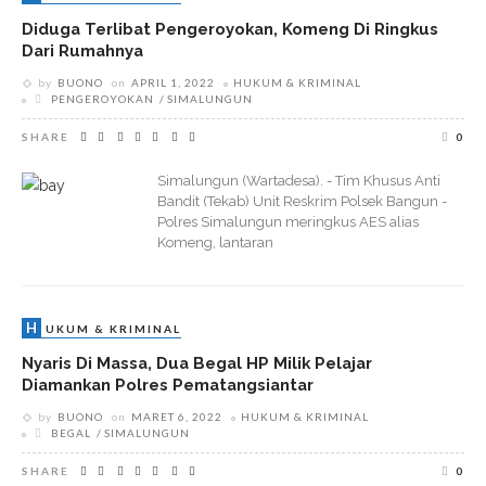
Diduga Terlibat Pengeroyokan, Komeng Di Ringkus
Dari Rumahnya
by
BUONO
on
APRIL 1, 2022
HUKUM & KRIMINAL
PENGEROYOKAN
SIMALUNGUN
SHARE
0
Simalungun (Wartadesa). - Tim Khusus Anti
Bandit (Tekab) Unit Reskrim Polsek Bangun -
Polres Simalungun meringkus AES alias
Komeng, lantaran
H
UKUM & KRIMINAL
Nyaris Di Massa, Dua Begal HP Milik Pelajar
Diamankan Polres Pematangsiantar
by
BUONO
on
MARET 6, 2022
HUKUM & KRIMINAL
BEGAL
SIMALUNGUN
SHARE
0