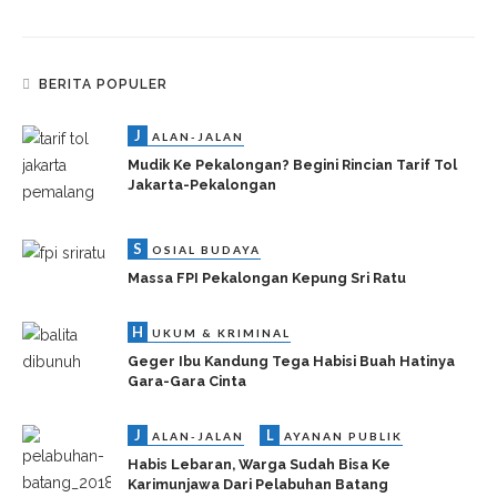
BERITA POPULER
J
ALAN-JALAN
Mudik Ke Pekalongan? Begini Rincian Tarif Tol
Jakarta-Pekalongan
S
OSIAL BUDAYA
Massa FPI Pekalongan Kepung Sri Ratu
H
UKUM & KRIMINAL
Geger Ibu Kandung Tega Habisi Buah Hatinya
Gara-Gara Cinta
J
L
ALAN-JALAN
AYANAN PUBLIK
Habis Lebaran, Warga Sudah Bisa Ke
Karimunjawa Dari Pelabuhan Batang