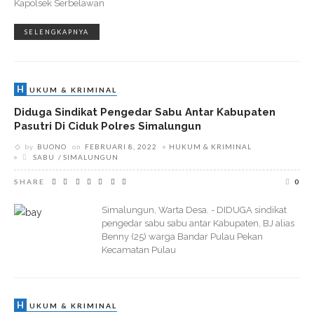
Kapolsek Serbelawan
SELENGKAPNYA
H
UKUM & KRIMINAL
Diduga Sindikat Pengedar Sabu Antar Kabupaten
Pasutri Di Ciduk Polres Simalungun
by
BUONO
on
FEBRUARI 8, 2022
HUKUM & KRIMINAL
SABU
SIMALUNGUN
SHARE
0
Simalungun, Warta Desa. - DIDUGA sindikat
pengedar sabu sabu antar Kabupaten, BJ alias
Benny (25) warga Bandar Pulau Pekan
Kecamatan Pulau
H
UKUM & KRIMINAL