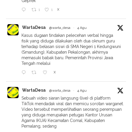
Geprek
X
1
1
WartaDesa
@warta_desa
·
4 Agu
Kasus dugaan tindakan pelecehan verbal hingga
fisik yang diduga dilakukan oleh dua oknum guru
terhadap belasan siswi di SMA Negeri 1 Kedungwuni
(Smandung), Kabupaten Pekalongan, akhirnya
memasuki babak baru. Pemerintah Provinsi Jawa
Tengah melalui
X
WartaDesa
@warta_desa
·
4 Agu
Sebuah video siaran langsung (live) di platform
TikTok mendadak viral dan memicu sorotan warganet.
Video tersebut memperlihatkan seorang perempuan
yang diduga merupakan petugas Kantor Urusan
Agama (KUA) Kecamatan Comal, Kabupaten
Pemalang, sedang