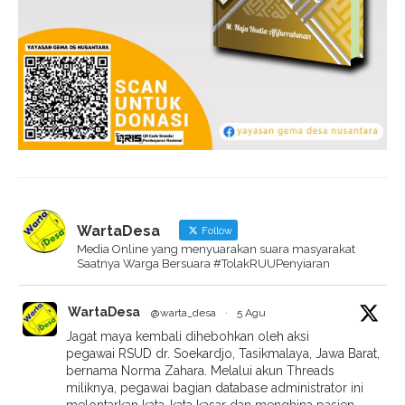
WartaDesa
Follow
Media Online yang menyuarakan suara masyarakat
Saatnya Warga Bersuara #TolakRUUPenyiaran
WartaDesa
@warta_desa
·
5 Agu
Jagat maya kembali dihebohkan oleh aksi
pegawai RSUD dr. Soekardjo, Tasikmalaya, Jawa Barat,
bernama Norma Zahara. Melalui akun Threads
miliknya, pegawai bagian database administrator ini
melontarkan kata-kata kasar dan menghina pasien