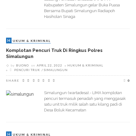
Kabupaten Simalungun gelar Buka Puasa
Bersama Bupati Simalungun Radiapoh
Hasiholan Sinaga
H
UKUM & KRIMINAL
Komplotan Pencuri Truk Di Ringkus Polres
Simalungun
by
BUONO
on
APRIL 22, 2022
HUKUM & KRIMINAL
PENCURI TRUK
SIMALUNGUN
SHARE
0
Simalungun (wartadesa).- LIMA komplotan
pencuri termasuk penadah yang menggasak
satu unit truk milik salah satu kilang padi di
Desa Boluk Kecamatan
H
UKUM & KRIMINAL