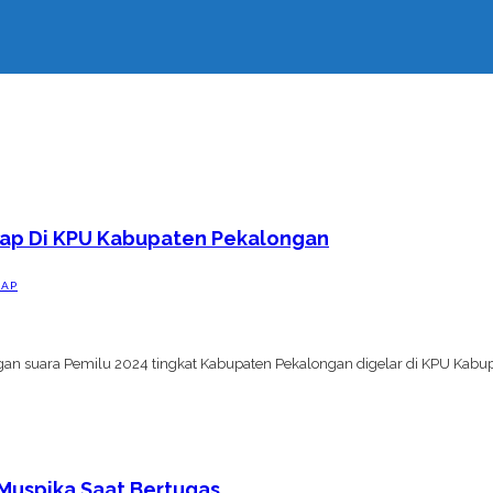
kap Di KPU Kabupaten Pekalongan
KAP
an suara Pemilu 2024 tingkat Kabupaten Pekalongan digelar di KPU Kabupat
 Muspika Saat Bertugas