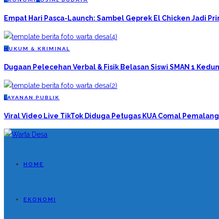
Empat Hari Pasca-Launch: Sambel Geprek El Chicken Jadi P
H
UKUM & KRIMINAL
Dugaan Pelecehan Verbal & Fisik Belasan Siswi SMAN 1 Kedun
L
AYANAN PUBLIK
Viral Video Live TikTok Diduga Petugas KUA Comal Pemalang
HOME
EKONOMI