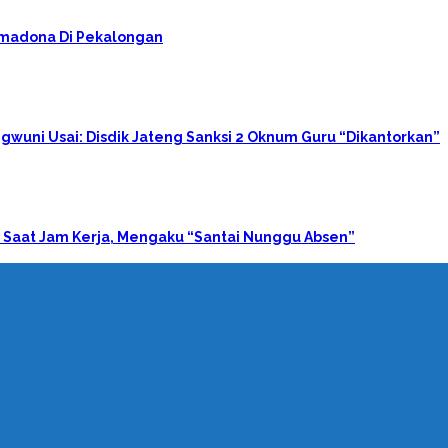
rimadona Di Pekalongan
gwuni Usai: Disdik Jateng Sanksi 2 Oknum Guru “Dikantorkan”
 Saat Jam Kerja, Mengaku “Santai Nunggu Absen”