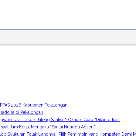
A-PPAS 2026 Kabupaten Pekalongan
imadona di Pekalongan
gwuni Usai: Disdik Jateng Sanksi 2 Oknum Guru “Dikantorkan”
 saat Jam Kerja, Mengaku “Santai Nunggu Absen”
p Syukuran Tolak Uangnya!! Pilih Pemimpin yang Kompeten Demi M