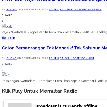
BY
BUONO
ON
FEBRUARI 29, 2020
POLITIK
KPU
PILBUP PEKALONGAN
PPK
SHARE
0
Kajen, Wartadesa. - Agota Panitia Pemilihan Kecamatan (PPK) harus beke
P
OLITIK
Calon Perseorangan Tak Menarik! Tak Satupun M
BY
BUONO
ON
FEBRUARI 25, 2020
POLITIK
CALON INDEPENDEN
KPU
SHARE
0
Pekalongan, Wartadesa. - Perhelatan Pemilihan Kepala Daerah (Pilkada) 
Klik Play Untuk Memutar Radio