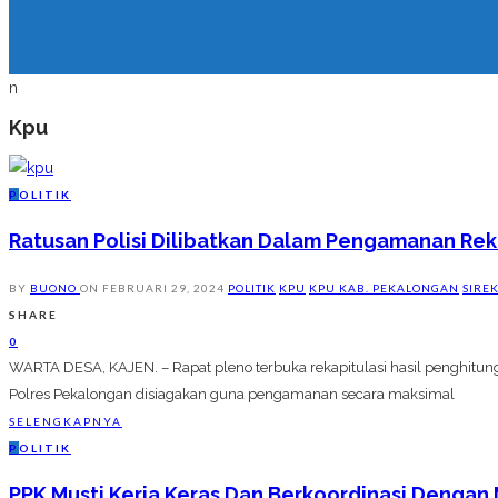
n
Kpu
P
OLITIK
Ratusan Polisi Dilibatkan Dalam Pengamanan Re
BY
BUONO
ON
FEBRUARI 29, 2024
POLITIK
KPU
KPU KAB. PEKALONGAN
SIRE
SHARE
0
WARTA DESA, KAJEN. – Rapat pleno terbuka rekapitulasi hasil penghitung
Polres Pekalongan disiagakan guna pengamanan secara maksimal
SELENGKAPNYA
P
OLITIK
PPK Musti Kerja Keras Dan Berkoordinasi Dengan