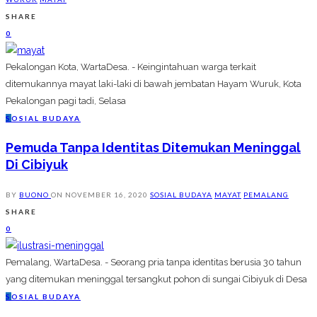
SHARE
0
Pekalongan Kota, WartaDesa. - Keingintahuan warga terkait
ditemukannya mayat laki-laki di bawah jembatan Hayam Wuruk, Kota
Pekalongan pagi tadi, Selasa
S
OSIAL BUDAYA
Pemuda Tanpa Identitas Ditemukan Meninggal
Di Cibiyuk
BY
BUONO
ON
NOVEMBER 16, 2020
SOSIAL BUDAYA
MAYAT
PEMALANG
SHARE
0
Pemalang, WartaDesa. - Seorang pria tanpa identitas berusia 30 tahun
yang ditemukan meninggal tersangkut pohon di sungai Cibiyuk di Desa
S
OSIAL BUDAYA