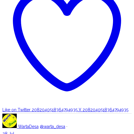
Like on Twitter 2082040518364794935
X
2082040518364794935
WartaDesa
@warta_desa
·
28 Jul