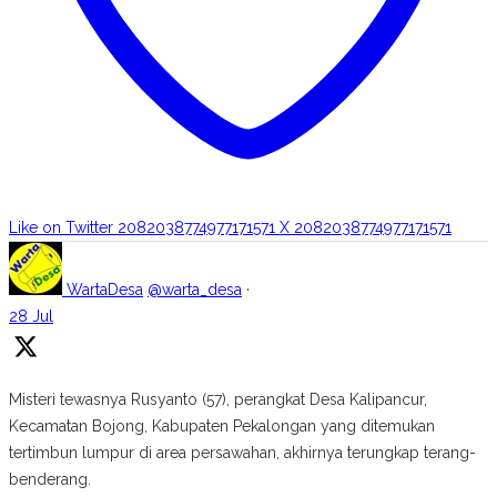
Like on Twitter 2082038774977171571
X
2082038774977171571
WartaDesa
@warta_desa
·
28 Jul
Misteri tewasnya Rusyanto (57), perangkat Desa Kalipancur,
Kecamatan Bojong, Kabupaten Pekalongan yang ditemukan
tertimbun lumpur di area persawahan, akhirnya terungkap terang-
benderang.