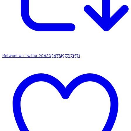
Retweet on Twitter 2082038774977171571