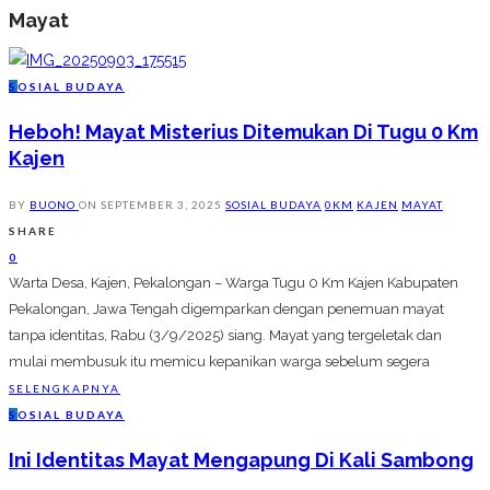
Mayat
S
OSIAL BUDAYA
Heboh! Mayat Misterius Ditemukan Di Tugu 0 Km
Kajen
BY
BUONO
ON
SEPTEMBER 3, 2025
SOSIAL BUDAYA
0KM
KAJEN
MAYAT
SHARE
0
Warta Desa, Kajen, Pekalongan – Warga Tugu 0 Km Kajen Kabupaten
Pekalongan, Jawa Tengah digemparkan dengan penemuan mayat
tanpa identitas, Rabu (3/9/2025) siang. Mayat yang tergeletak dan
mulai membusuk itu memicu kepanikan warga sebelum segera
SELENGKAPNYA
S
OSIAL BUDAYA
Ini Identitas Mayat Mengapung Di Kali Sambong