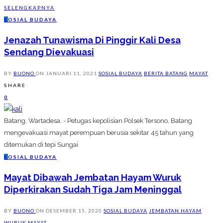
SELENGKAPNYA
S
OSIAL BUDAYA
Jenazah Tunawisma Di Pinggir Kali Desa
Sendang Dievakuasi
BY
BUONO
ON
JANUARI 11, 2021
SOSIAL BUDAYA
BERITA BATANG
MAYAT
SHARE
0
Batang, Wartadesa. - Petugas kepolisian Polsek Tersono, Batang
mengevakuasi mayat perempuan berusia sekitar 45 tahun yang
ditemukan di tepi Sungai
S
OSIAL BUDAYA
Mayat Dibawah Jembatan Hayam Wuruk
Diperkirakan Sudah Tiga Jam Meninggal
BY
BUONO
ON
DESEMBER 15, 2020
SOSIAL BUDAYA
JEMBATAN HAYAM
WURUK
MAYAT