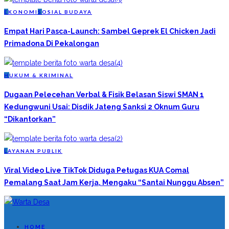
E
KONOMI
S
OSIAL BUDAYA
Empat Hari Pasca-Launch: Sambel Geprek El Chicken Jadi
Primadona Di Pekalongan
H
UKUM & KRIMINAL
Dugaan Pelecehan Verbal & Fisik Belasan Siswi SMAN 1
Kedungwuni Usai: Disdik Jateng Sanksi 2 Oknum Guru
“Dikantorkan”
L
AYANAN PUBLIK
Viral Video Live TikTok Diduga Petugas KUA Comal
Pemalang Saat Jam Kerja, Mengaku “Santai Nunggu Absen”
HOME