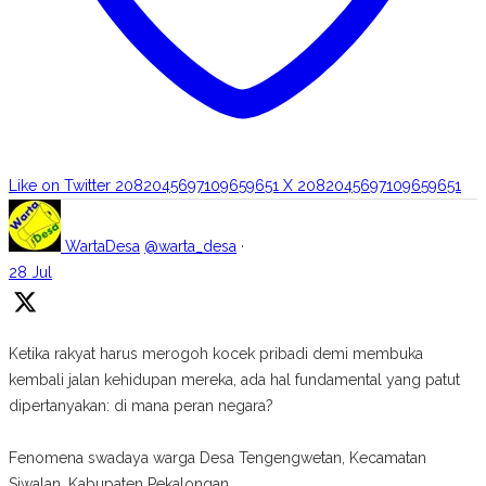
Like on Twitter 2082045697109659651
X
2082045697109659651
WartaDesa
@warta_desa
·
28 Jul
Ketika rakyat harus merogoh kocek pribadi demi membuka
kembali jalan kehidupan mereka, ada hal fundamental yang patut
dipertanyakan: di mana peran negara?
Fenomena swadaya warga Desa Tengengwetan, Kecamatan
Siwalan, Kabupaten Pekalongan,