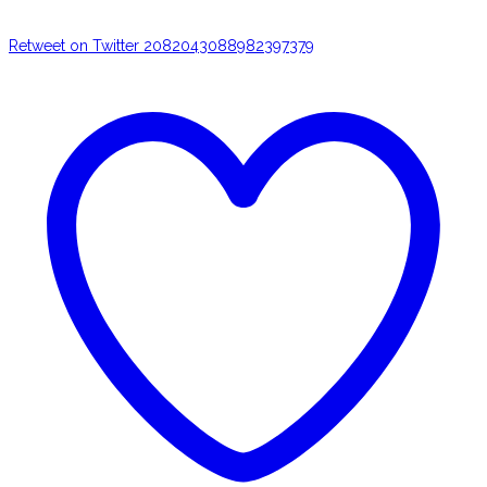
Retweet on Twitter 2082043088982397379