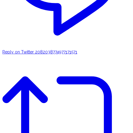
Reply on Twitter 2082038774977171571