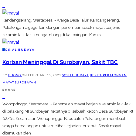
0
Kandangserang, Wartadesa. - Warga Desa Tajur, Kandangserang,
Pekalongan digegerkan dengan penemuan sosok mayat berjenis
kelamin laki-laki, mengambang di Kalipaingan, Kamis
S
OSIAL BUDAYA
Korban Meninggal Di Surobayan, Sakit TBC
BY
BUONO
ON
FEBRUARI 15, 2021
SOSIAL BUDAYA
BERITA PEKALONGAN
MAYAT
SUROBAYAN
SHARE
0
Wonopringgo, Wartadesa. - Penemuan mayat berjenis kelamin laki-laki
di belakang MI Surobayan, tepatnya di sebuah kebon Desa Surobayan Rt
02/01, Kecamatan Wonopringgo, Kabupaten Pekalongan membuat
warga berdatangan untuk melihat kejadian tersebut. Sosok mayat
ditemukan oleh