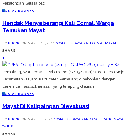
Pekalongan, Selasa pagi
S
OSIAL BUDAYA
Hendak Menyeberangi Kali Comal, Warga
Temukan Mayat
BY
BUONO
ON
MARET 18, 2021
SOSIAL BUDAYA
KALI COMAL
MAYAT
SHARE
1
Pemalang, Wartadesa. - Rabu siang (17/03/2021) warga Desa Mojo
Kecamatan Ulujami Kabupaten Pemalang dihebohkan dengan
penemuan sesosok jenazah yang terapung dialiran
S
OSIAL BUDAYA
Mayat Di Kalipaingan Dievakuasi
BY
BUONO
ON
MARET 5, 2021
SOSIAL BUDAYA
KANDANGSERANG
MAYAT
TAJUR
SHARE