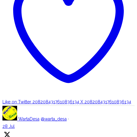
Like on Twitter 2082084317610836134
X
2082084317610836134
WartaDesa
@warta_desa
·
28 Jul