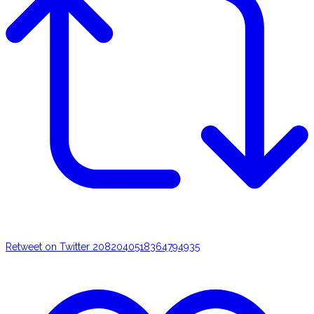
Retweet on Twitter 2082040518364794935