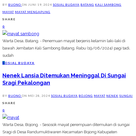
BY
BUONO
ON
JUNI 19, 2024
SOSIAL BUDAYA
BATANG
KALI SAMBONG
MAYAT
MAYAT MENGAPUNG
SHARE
0
Warta Desa, Batang. - Penemuan mayat berjenis kelamin laki-laki di
bawah Jembatan Kali Sambong Batang, Rabu (19/06/2024) pagi tadi,
sudah
S
OSIAL BUDAYA
Nenek Lansia Ditemukan Meninggal Di Sungai
Sragi Pekalongan
BY
BUONO
ON
MEI 28, 2024
SOSIAL BUDAYA
BOJONG
MAYAT
NENEK
SUNGAI
SHARE
0
Warta Desa, Bojong. - Sesosok mayat perempuan ditemukan di sungai
Sragi di Desa Randumuktiwaren Kecamatan Bojong Kabupaten