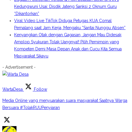
Kedungwuni Usai: Disdik Jateng Sanksi 2 Oknum Guru
“Dikantorkan”
Viral Video Live TikTok Diduga Petugas KUA Comal
Pemalang saat Jam Kerja, Mengaku “Santai Nunggu Absen”
Kenyangkan Otak dengan Gagasan, Jangan Mau Didesak
Amplop Syukuran Tolak Uangnya!! Pilih Pemimpin yang
Kompeten Demi Masa Depan Anak dan Cucu Kita Semua
Masyarakat Sikayu
- Advertisement -
WartaDesa
Follow
Media Online yang menyuarakan suara masyarakat Saatnya Warga
Bersuara #TolakRUUPenyiaran