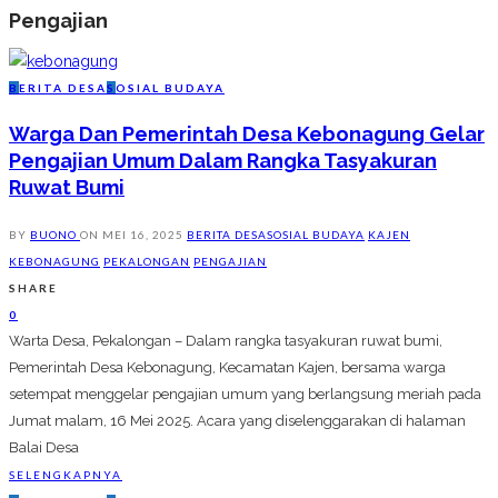
Pengajian
B
ERITA DESA
S
OSIAL BUDAYA
Warga Dan Pemerintah Desa Kebonagung Gelar
Pengajian Umum Dalam Rangka Tasyakuran
Ruwat Bumi
BY
BUONO
ON
MEI 16, 2025
BERITA DESA
SOSIAL BUDAYA
KAJEN
KEBONAGUNG
PEKALONGAN
PENGAJIAN
SHARE
0
Warta Desa, Pekalongan – Dalam rangka tasyakuran ruwat bumi,
Pemerintah Desa Kebonagung, Kecamatan Kajen, bersama warga
setempat menggelar pengajian umum yang berlangsung meriah pada
Jumat malam, 16 Mei 2025. Acara yang diselenggarakan di halaman
Balai Desa
SELENGKAPNYA