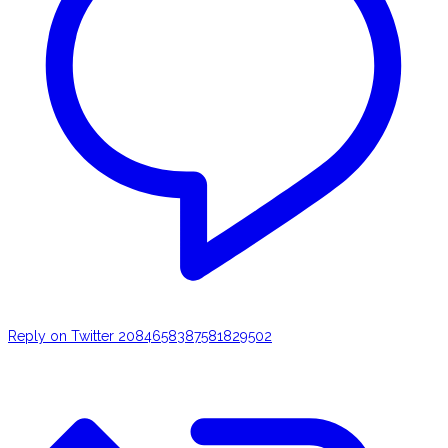
Reply on Twitter 2084658387581829502