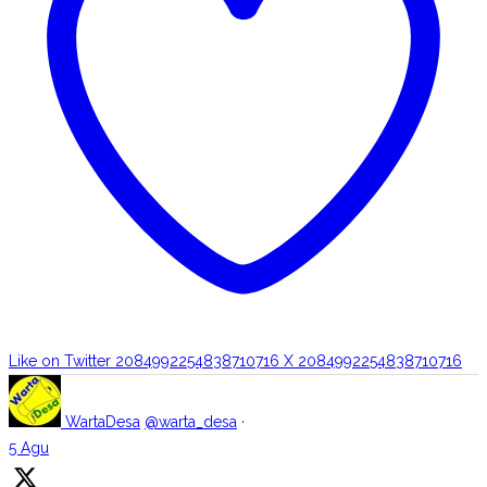
Like on Twitter 2084992254838710716
X
2084992254838710716
WartaDesa
@warta_desa
·
5 Agu