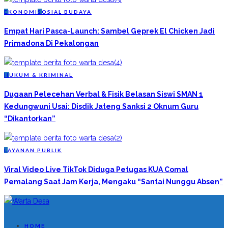
E
KONOMI
S
OSIAL BUDAYA
Empat Hari Pasca-Launch: Sambel Geprek El Chicken Jadi
Primadona Di Pekalongan
H
UKUM & KRIMINAL
Dugaan Pelecehan Verbal & Fisik Belasan Siswi SMAN 1
Kedungwuni Usai: Disdik Jateng Sanksi 2 Oknum Guru
“Dikantorkan”
L
AYANAN PUBLIK
Viral Video Live TikTok Diduga Petugas KUA Comal
Pemalang Saat Jam Kerja, Mengaku “Santai Nunggu Absen”
HOME