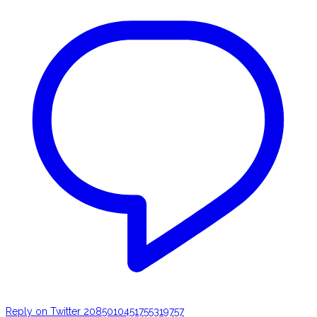
Reply on Twitter 2085010451755319757