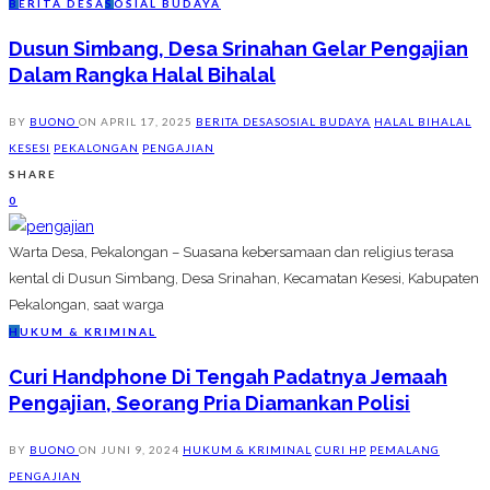
B
ERITA DESA
S
OSIAL BUDAYA
Dusun Simbang, Desa Srinahan Gelar Pengajian
Dalam Rangka Halal Bihalal
BY
BUONO
ON
APRIL 17, 2025
BERITA DESA
SOSIAL BUDAYA
HALAL BIHALAL
KESESI
PEKALONGAN
PENGAJIAN
SHARE
0
Warta Desa, Pekalongan – Suasana kebersamaan dan religius terasa
kental di Dusun Simbang, Desa Srinahan, Kecamatan Kesesi, Kabupaten
Pekalongan, saat warga
H
UKUM & KRIMINAL
Curi Handphone Di Tengah Padatnya Jemaah
Pengajian, Seorang Pria Diamankan Polisi
BY
BUONO
ON
JUNI 9, 2024
HUKUM & KRIMINAL
CURI HP
PEMALANG
PENGAJIAN