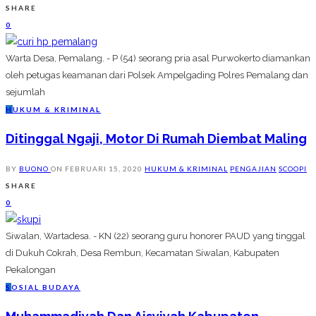
SHARE
0
Warta Desa, Pemalang. - P (54) seorang pria asal Purwokerto diamankan
oleh petugas keamanan dari Polsek Ampelgading Polres Pemalang dan
sejumlah
H
UKUM & KRIMINAL
Ditinggal Ngaji, Motor Di Rumah Diembat Maling
BY
BUONO
ON
FEBRUARI 15, 2020
HUKUM & KRIMINAL
PENGAJIAN
SCOOPI
SHARE
0
Siwalan, Wartadesa. - KN (22) seorang guru honorer PAUD yang tinggal
di Dukuh Cokrah, Desa Rembun, Kecamatan Siwalan, Kabupaten
Pekalongan
S
OSIAL BUDAYA