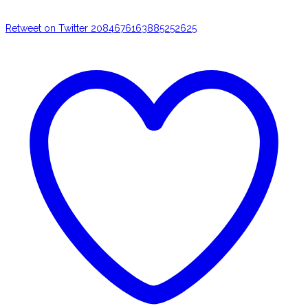
Retweet on Twitter 2084676163885252625