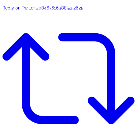
Reply on Twitter 2084676163885252625