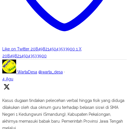
Like on Twitter 2084982145043533900
1
X
2084982145043533900
WartaDesa
@warta_desa
·
4 Agu
Kasus dugaan tindakan pelecehan verbal hingga fisik yang diduga
dilakukan oleh dua oknum guru terhadap belasan siswi di SMA
Negeri 1 Kedungwuni (Smandung), Kabupaten Pekalongan,
akhirnya memasuki babak baru. Pemerintah Provinsi Jawa Tengah
melalui