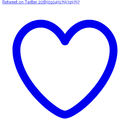
Retweet on Twitter 2085010451755319757