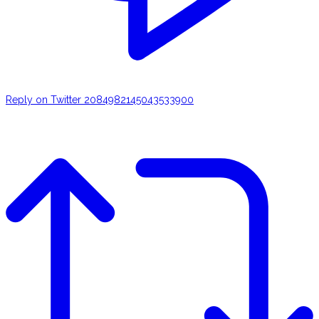
Reply on Twitter 2084982145043533900