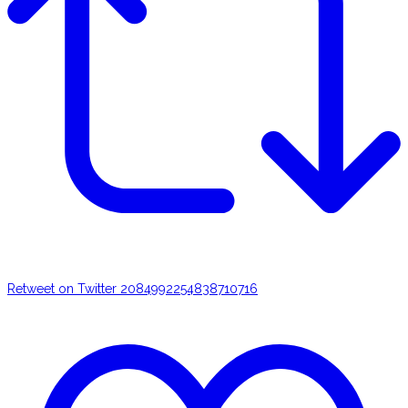
Retweet on Twitter 2084992254838710716