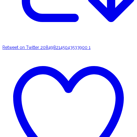
Retweet on Twitter 2084982145043533900
1