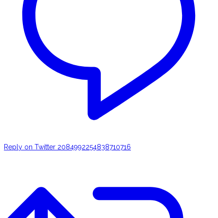
Reply on Twitter 2084992254838710716