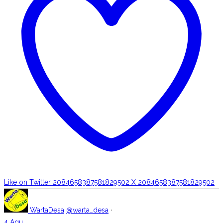
Like on Twitter 2084658387581829502
X
2084658387581829502
WartaDesa
@warta_desa
·
4 Agu