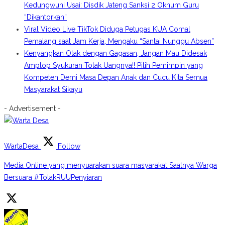
Kedungwuni Usai: Disdik Jateng Sanksi 2 Oknum Guru
“Dikantorkan”
Viral Video Live TikTok Diduga Petugas KUA Comal
Pemalang saat Jam Kerja, Mengaku “Santai Nunggu Absen”
Kenyangkan Otak dengan Gagasan, Jangan Mau Didesak
Amplop Syukuran Tolak Uangnya!! Pilih Pemimpin yang
Kompeten Demi Masa Depan Anak dan Cucu Kita Semua
Masyarakat Sikayu
- Advertisement -
WartaDesa
Follow
Media Online yang menyuarakan suara masyarakat Saatnya Warga
Bersuara #TolakRUUPenyiaran