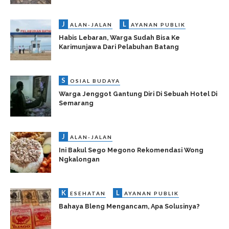
J
L
ALAN-JALAN
AYANAN PUBLIK
Habis Lebaran, Warga Sudah Bisa Ke
Karimunjawa Dari Pelabuhan Batang
S
OSIAL BUDAYA
Warga Jenggot Gantung Diri Di Sebuah Hotel Di
Semarang
J
ALAN-JALAN
Ini Bakul Sego Megono Rekomendasi Wong
Ngkalongan
K
L
ESEHATAN
AYANAN PUBLIK
Bahaya Bleng Mengancam, Apa Solusinya?