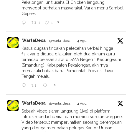
Pekalongan, unit usaha El Chicken langsung
menyedot perhatian masyarakat. Varian menu Sambel
Geprek
X
1
1
WartaDesa
@warta_desa
·
4 Agu
Kasus dugaan tindakan pelecehan verbal hingga
fisik yang diduga dilakukan oleh dua oknum guru
terhadap belasan siswi di SMA Negeri 1 Kedungwuni
(Smandung), Kabupaten Pekalongan, akhirnya
memasuki babak baru. Pemerintah Provinsi Jawa
Tengah melalui
X
WartaDesa
@warta_desa
·
4 Agu
Sebuah video siaran langsung (live) di platform
TikTok mendadak viral dan memicu sorotan warganet.
Video tersebut memperlihatkan seorang perempuan
yang diduga merupakan petugas Kantor Urusan