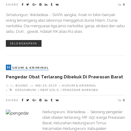
SHARE
0
Simalungun, Wartadesa. - SIAPA sangka. Anak ini bikin banyak
orang tercengang atas lakonnya menggeluti dunia hitam. Dunia
narkotika. Dia menguasai tiga jenis narkotika, ganja, ekstasi dan sabu
sabu. Duh... gawat. Adalah RK alias Riz alias
SELENGKAPNYA
H
UKUM & KRIMINAL
Pengedar Obat Terlarang Dibekuk Di Prawasan Barat
by
BUONO
on
MEI 24, 2019
HUKUM & KRIMINAL
KEDUGWUNI
OBAT GOL G
PENGEDAR NARKOBA
SHARE
0
Kedungwuni, Wartadesa. - Seorang pengedar
obat-obatan terlarang, MF (19) warga Prawasan
Barat, Kelurahan Kedungwuni Timur,
Kecamatan Kedungwuni, Kabupaten