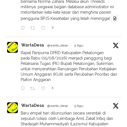
bernama Norma Zahara. Melalui akun Threads
miliknya, pegawai bagian database administrator ini
melontarkan kata-kata kasar dan menghina pasien
pengguna BPJS Kesehatan yang telah meninggal
X
WartaDesa
@warta_desa
·
5 Agu
Rapat Paripurna DPRD Kabupaten Pekalongan
pada Rabu (05/08/2026) menjadi panggung bagi
Pelaksana Tugas (Plt.) Bupati Pekalongan, Sukirman,
untuk menyerahkan Rancangan Perubahan Kebijakan
Umum Anggaran (KUA) serta Perubahan Prioritas dan
Plafon Anggaran
X
WartaDesa
@warta_desa
·
5 Agu
Baru empat hari diluncurkan secara serentak di
sepuluh lokasi oleh Lembaga Amil Zakat Infaq dan
Shadaqah Muhammadiyah (Lazismu) Kabupaten