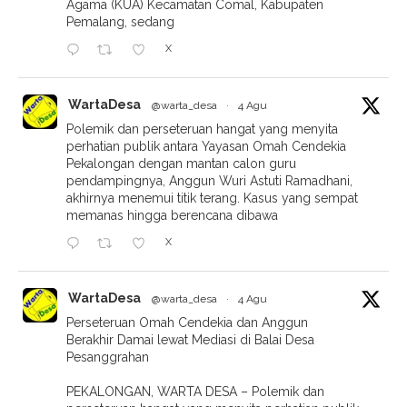
Agama (KUA) Kecamatan Comal, Kabupaten
Pemalang, sedang
X
WartaDesa
@warta_desa
·
4 Agu
Polemik dan perseteruan hangat yang menyita
perhatian publik antara Yayasan Omah Cendekia
Pekalongan dengan mantan calon guru
pendampingnya, Anggun Wuri Astuti Ramadhani,
akhirnya menemui titik terang. Kasus yang sempat
memanas hingga berencana dibawa
X
WartaDesa
@warta_desa
·
4 Agu
Perseteruan Omah Cendekia dan Anggun
Berakhir Damai lewat Mediasi di Balai Desa
Pesanggrahan
PEKALONGAN, WARTA DESA – Polemik dan