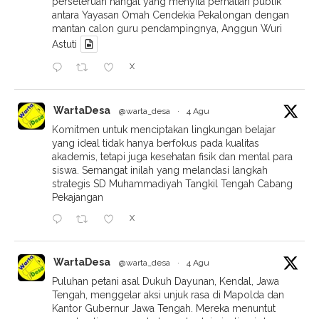
perseteruan hangat yang menyita perhatian publik
antara Yayasan Omah Cendekia Pekalongan dengan
mantan calon guru pendampingnya, Anggun Wuri
Astuti
X
WartaDesa
@warta_desa
·
4 Agu
Komitmen untuk menciptakan lingkungan belajar
yang ideal tidak hanya berfokus pada kualitas
akademis, tetapi juga kesehatan fisik dan mental para
siswa. Semangat inilah yang melandasi langkah
strategis SD Muhammadiyah Tangkil Tengah Cabang
Pekajangan
X
WartaDesa
@warta_desa
·
4 Agu
Puluhan petani asal Dukuh Dayunan, Kendal, Jawa
Tengah, menggelar aksi unjuk rasa di Mapolda dan
Kantor Gubernur Jawa Tengah. Mereka menuntut