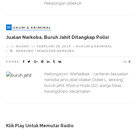
Pekalongan dibekuk
H
UKUM & KRIMINAL
Jualan Narkoba, Buruh Jahit Ditangkap Polisi
by
BUONO
on
FEBRUARI 28, 2019
HUKUM & KRIMINAL
NARKOBA
PENGEDAR NARKOBA
SHARE
0
Kedungwuni, Wartadesa. - Lantaran berjualan
narkoba jenis obat-obatan Dobel L, seorang
buruh jahit, Khoirul Huda (22), warga Desa
Karangdowo, Kecamatan
Klik Play Untuk Memutar Radio