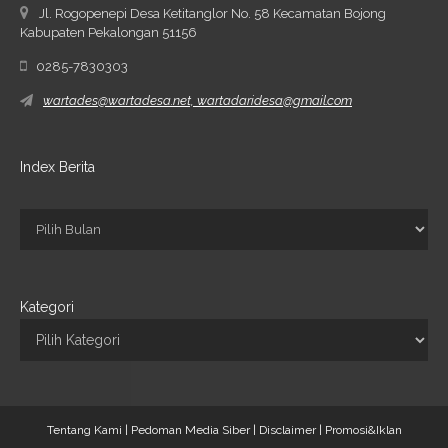
Jl. Rogopenepi Desa Ketitanglor No. 58 Kecamatan Bojong
Kabupaten Pekalongan 51156
0285-7830303
wartades@wartadesa.net, wartadaridesa@gmail.com
Index Berita
Kategori
Tentang Kami |
Pedoman Media Siber |
Disclaimer |
Promosi&Iklan