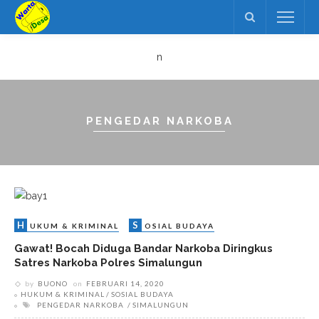
n
PENGEDAR NARKOBA
H
S
UKUM & KRIMINAL
OSIAL BUDAYA
Gawat! Bocah Diduga Bandar Narkoba Diringkus
Satres Narkoba Polres Simalungun
by
BUONO
on
FEBRUARI 14, 2020
HUKUM & KRIMINAL
SOSIAL BUDAYA
PENGEDAR NARKOBA
SIMALUNGUN