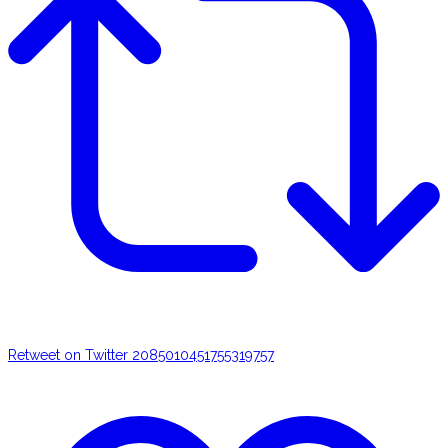
Retweet on Twitter 2085010451755319757