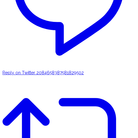
Reply on Twitter 2084658387581829502