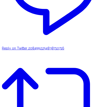
Reply on Twitter 2084992254838710716