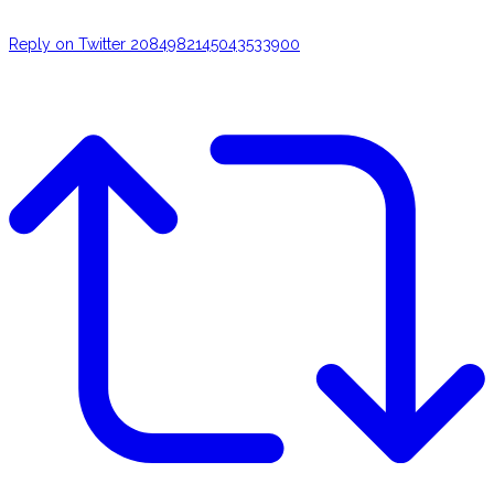
Reply on Twitter 2084982145043533900