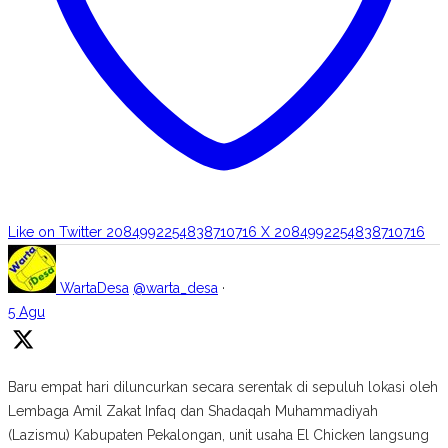
Like on Twitter 2084992254838710716
X
2084992254838710716
WartaDesa
@warta_desa
·
5 Agu
Baru empat hari diluncurkan secara serentak di sepuluh lokasi oleh
Lembaga Amil Zakat Infaq dan Shadaqah Muhammadiyah
(Lazismu) Kabupaten Pekalongan, unit usaha El Chicken langsung