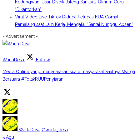
Kedungwuni Usai: Disdik Jateng Sanksi 2 Oknum Guru
“Dikantorkan”
Viral Video Live TikTok Diduga Petugas KUA Comal
Pemalang saat Jam Kerja, Mengaku “Santai Nunggu Absen”
- Advertisement -
WartaDesa
Follow
Media Online yang menyuarakan suara masyarakat Saatnya Warga
Bersuara #TolakRUUPenyiaran
WartaDesa
@warta_desa
·
5 Agu