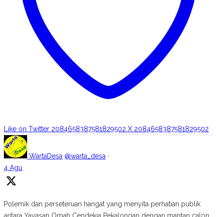
Like on Twitter 2084658387581829502
X
2084658387581829502
WartaDesa
@warta_desa
·
4 Agu
Polemik dan perseteruan hangat yang menyita perhatian publik
antara Yayasan Omah Cendekia Pekalongan dengan mantan calon