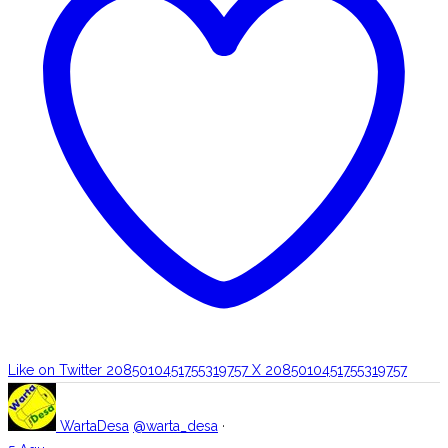
Like on Twitter 2085010451755319757
X
2085010451755319757
WartaDesa
@warta_desa
·