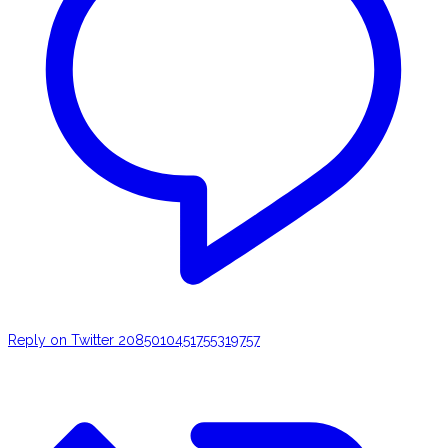
Reply on Twitter 2085010451755319757