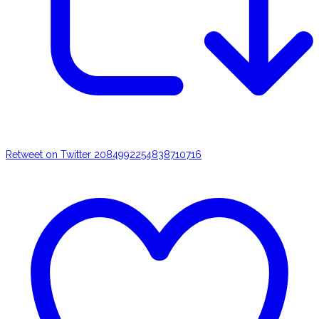
Retweet on Twitter 2084992254838710716