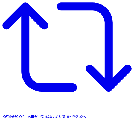
Retweet on Twitter 2084676163885252625