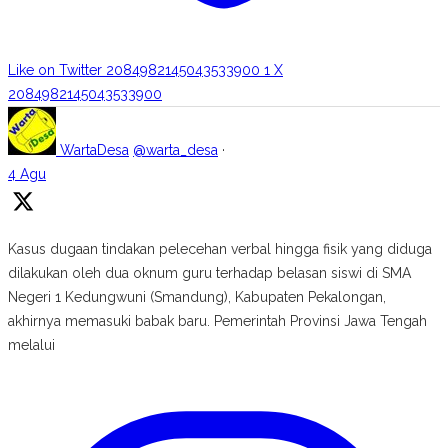
Like on Twitter 2084982145043533900
1
X
2084982145043533900
WartaDesa
@warta_desa
·
4 Agu
Kasus dugaan tindakan pelecehan verbal hingga fisik yang diduga
dilakukan oleh dua oknum guru terhadap belasan siswi di SMA
Negeri 1 Kedungwuni (Smandung), Kabupaten Pekalongan,
akhirnya memasuki babak baru. Pemerintah Provinsi Jawa Tengah
melalui