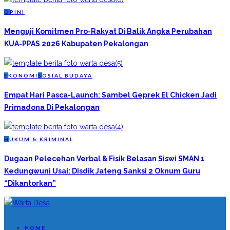
O
PINI
Menguji Komitmen Pro-Rakyat Di Balik Angka Perubahan
KUA-PPAS 2026 Kabupaten Pekalongan
E
KONOMI
S
OSIAL BUDAYA
Empat Hari Pasca-Launch: Sambel Geprek El Chicken Jadi
Primadona Di Pekalongan
H
UKUM & KRIMINAL
Dugaan Pelecehan Verbal & Fisik Belasan Siswi SMAN 1
Kedungwuni Usai: Disdik Jateng Sanksi 2 Oknum Guru
“Dikantorkan”
HOME