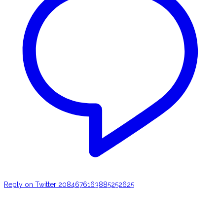
Reply on Twitter 2084676163885252625