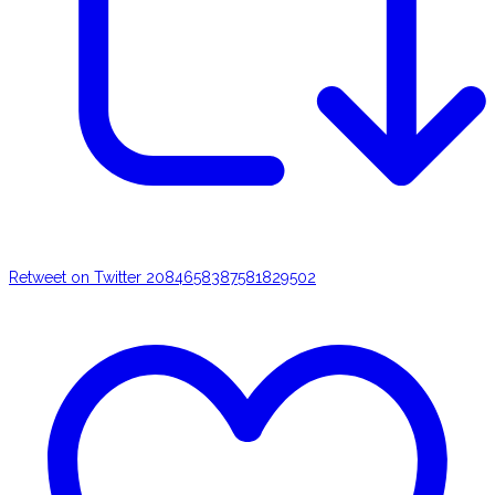
Retweet on Twitter 2084658387581829502