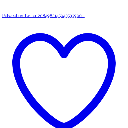
Retweet on Twitter 2084982145043533900
1