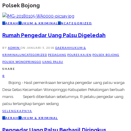
Polsek Bojong
D
AERAH
H
UKUM & KRIMINAL
U
NCATEGORIZED
Rumah Pengedar Uang Palsu Digeledah
BY
ADMIN
ON
JANUARI 5, 2018
DAERAH
HUKUM &
KRIMINAL
UNCATEGORIZED
PEDAGANG
POLRES KAJEN
POLSEK BOJONG
POLSEK WONOPRINGGO
UANG PALSU
SHARE
0
Bojong - Hasil pemeriksaan tersangka pengedar uang palsu warga
Desa Getas Kecamatan Wonopringgo Kabupaten Pekalongan berbuah
manis. Seperti diberitakan sebelumnya, R pelaku pengedar uang
palsu tertangkap tangan sedang
SELENGKAPNYA
D
AERAH
H
UKUM & KRIMINAL
Pengedar Uang Palsu Berhasil Diringkus