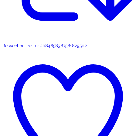
Retweet on Twitter 2084658387581829502