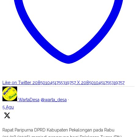
Like on Twitter 2085010451755319757
X
2085010451755319757
WartaDesa
@warta_desa
·
5 Agu
Rapat Paripurna DPRD Kabupaten Pekalongan pada Rabu