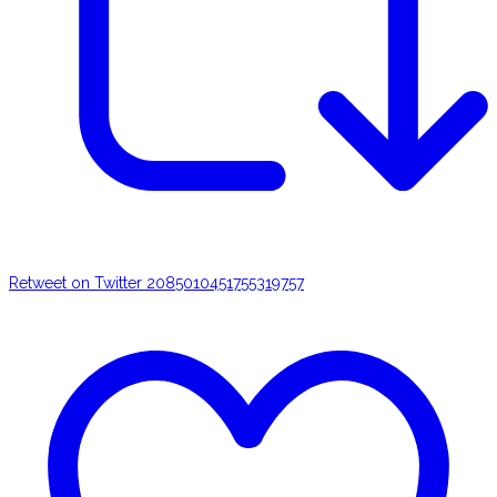
Retweet on Twitter 2085010451755319757