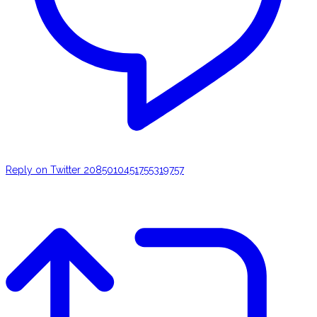
Reply on Twitter 2085010451755319757