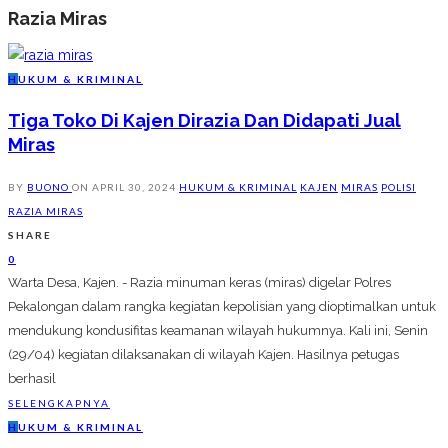
Razia Miras
H
UKUM & KRIMINAL
Tiga Toko Di Kajen Dirazia Dan Didapati Jual
Miras
BY
BUONO
ON
APRIL 30, 2024
HUKUM & KRIMINAL
KAJEN
MIRAS
POLISI
RAZIA MIRAS
SHARE
0
Warta Desa, Kajen. - Razia minuman keras (miras) digelar Polres
Pekalongan dalam rangka kegiatan kepolisian yang dioptimalkan untuk
mendukung kondusifitas keamanan wilayah hukumnya. Kali ini, Senin
(29/04) kegiatan dilaksanakan di wilayah Kajen. Hasilnya petugas
berhasil
SELENGKAPNYA
H
UKUM & KRIMINAL