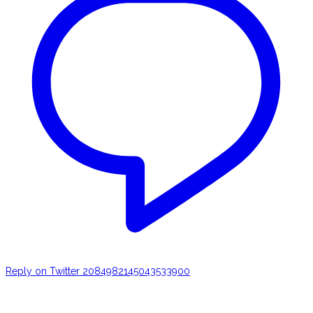
Reply on Twitter 2084982145043533900