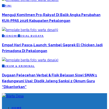
O
PINI
Menguji Komitmen Pro-Rakyat Di Balik Angka Perubahan
KUA-PPAS 2026 Kabupaten Pekalongan
E
KONOMI
S
OSIAL BUDAYA
Empat Hari Pasca-Launch: Sambel Geprek El Chicken Jadi
Primadona Di Pekalongan
H
UKUM & KRIMINAL
Dugaan Pelecehan Verbal & Fisik Belasan Siswi SMAN 1
Kedungwuni Usai: Disdik Jateng Sanksi 2 Oknum Guru
“Dikantorkan”
HOME