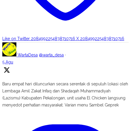
Like on Twitter 2084992254838710716
X
2084992254838710716
WartaDesa
@warta_desa
·
5 Agu
Baru empat hari diluncurkan secara serentak di sepuluh lokasi oleh
Lembaga Amil Zakat Infaq dan Shadaqah Muhammadiyah
(Lazismu) Kabupaten Pekalongan, unit usaha El Chicken langsung
menyedot perhatian masyarakat. Varian menu Sambel Geprek