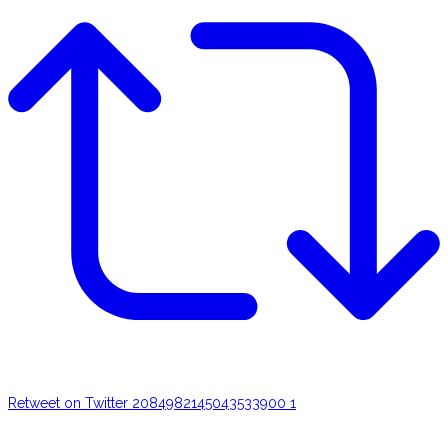
Retweet on Twitter 2084982145043533900
1