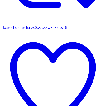
Retweet on Twitter 2084992254838710716