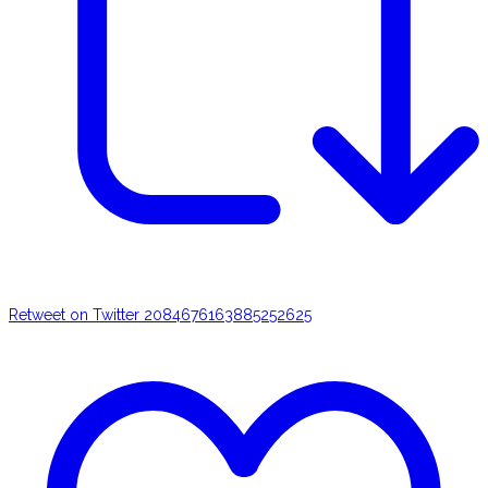
Retweet on Twitter 2084676163885252625