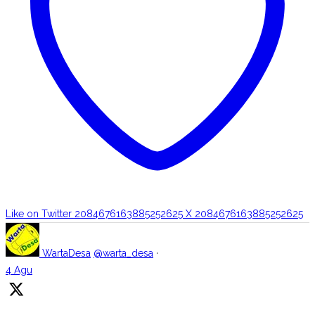
Like on Twitter 2084676163885252625
X
2084676163885252625
WartaDesa
@warta_desa
·
4 Agu