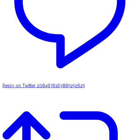
Reply on Twitter 2084676163885252625