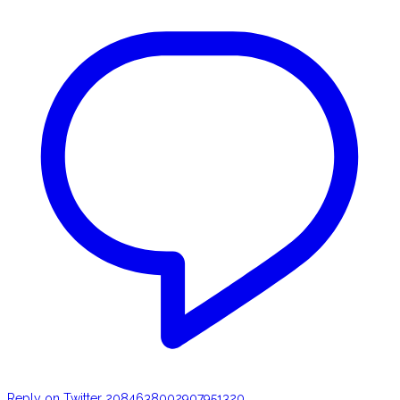
Reply on Twitter 2084638002907951320