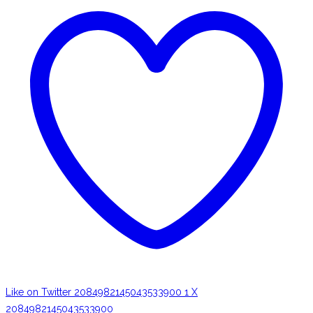
Like on Twitter 2084982145043533900
1
X
2084982145043533900