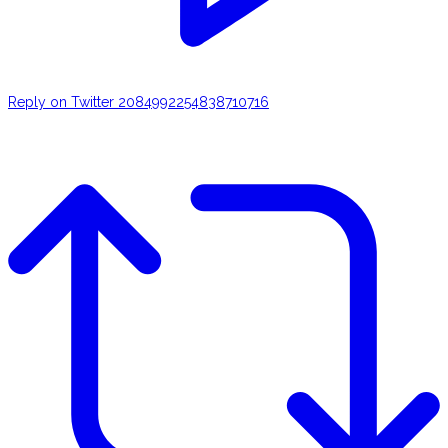
Reply on Twitter 2084992254838710716