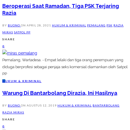
Beroperasi Saat Ramadan, Tiga PSK Terjaring
Razia
BY
BUONO
ON
APRIL 28, 2021
HUKUM & KRIMINAL
PEMALANG
PSK
RAZIA
MIRAS
SATPOL PP
SHARE
0
Pemalang, Wartadesa. - Empat lelaki dan tiga orang perempuan yang
diduga berprofesi sebagai penjaja seks komersial diamankan oleh Satpol
PP
H
UKUM & KRIMINAL
Warung Di Bantarbolang Dirazia, Ini Hasilnya
BY
BUONO
ON
AGUSTUS 12, 2019
HUKUM & KRIMINAL
BANTARBOLANG
RAZIA MIRAS
SHARE
0