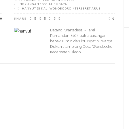
LINGKUNGAN
SOSIAL BUDAYA
HANYUT DI KALI WONOBODRO
TERSERET ARUS
0
SHARE
0
Batang, Wartadesa. - Farel
Ramandani (10), putra pasangan
bapak Tumin dan ibu Ngatini, warga
Dukuh Jlamprang Desa Wonobodro
Kecamatan Blado