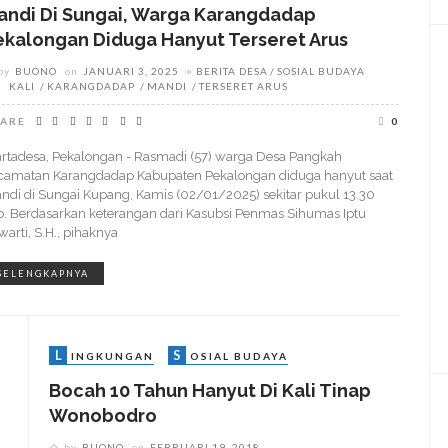
andi Di Sungai, Warga Karangdadap
ekalongan Diduga Hanyut Terseret Arus
by
BUONO
on
JANUARI 3, 2025
BERITA DESA
SOSIAL BUDAYA
KALI
KARANGDADAP
MANDI
TERSERET ARUS
ARE
0
rtadesa, Pekalongan - Rasmadi (57) warga Desa Pangkah
camatan Karangdadap Kabupaten Pekalongan diduga hanyut saat
ndi di Sungai Kupang, Kamis (02/01/2025) sekitar pukul 13.30
b. Berdasarkan keterangan dari Kasubsi Penmas Sihumas Iptu
warti, S.H., pihaknya
SELENGKAPNYA
L
S
INGKUNGAN
OSIAL BUDAYA
Bocah 10 Tahun Hanyut Di Kali Tinap
Wonobodro
by
BUONO
on
FEBRUARI 19, 2018