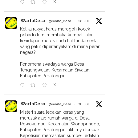
X
WartaDesa
@warta_desa
·
28 Jul
Ketika rakyat harus merogoh kocek
pribadi demi membuka kembali jalan
kehidupan mereka, ada hal fundamental
yang patut dipertanyakan: di mana peran
negara?
Fenomena swadaya warga Desa
Tengengwetan, Kecamatan Siwalan,
Kabupaten Pekalongan,
X
WartaDesa
@warta_desa
·
28 Jul
Misteri suara ledakan keras yang
merusak atap rumah warga di Desa
Rowokembu, Kecamatan Wonopringgo,
Kabupaten Pekalongan, akhirnya terkuak.
Kepolisian memastikan sumber ledakan