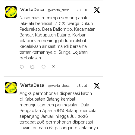
WartaDesa
@warta_desa
·
28 Jul
Nasib naas menimpa seorang anak
laki-laki berinisial IZ (12), warga Dukuh
Padurekso, Desa Batiombo, Kecamatan
Bandar, Kabupaten Batang. Korban
dilaporkan meninggal dunia akibat
kecelakaan air saat mandi bersama
teman-temannya di Sungai Lojahan,
perbatasan
X
WartaDesa
@warta_desa
·
28 Jul
Angka permohonan dispensasi kawin
di Kabupaten Batang kembali
menunjukkan tren peningkatan. Data
Pengadilan Agama (PA) Batang mencatat,
sepanjang Januari hingga Juli 2026
terdapat 206 permohonan dispensasi
kawin, di mana 61 pasangan di antaranya.