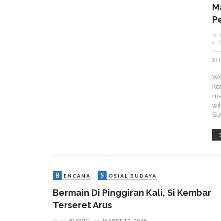
M
P
SH
Wa
Ke
ma
wi
Su
B
S
ENCANA
OSIAL BUDAYA
Bermain Di Pinggiran Kali, Si Kembar
Terseret Arus
by
BUONO
on
MARET 17, 2018