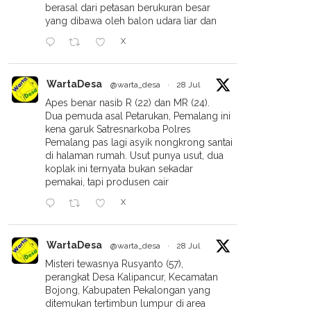
berasal dari petasan berukuran besar
yang dibawa oleh balon udara liar dan
X
WartaDesa
@warta_desa
·
28 Jul
Apes benar nasib R (22) dan MR (24).
Dua pemuda asal Petarukan, Pemalang ini
kena garuk Satresnarkoba Polres
Pemalang pas lagi asyik nongkrong santai
di halaman rumah. Usut punya usut, dua
koplak ini ternyata bukan sekadar
pemakai, tapi produsen cair
X
WartaDesa
@warta_desa
·
28 Jul
Misteri tewasnya Rusyanto (57),
perangkat Desa Kalipancur, Kecamatan
Bojong, Kabupaten Pekalongan yang
ditemukan tertimbun lumpur di area