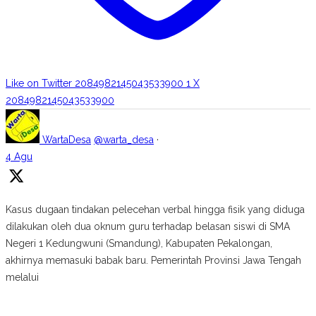
Like on Twitter 2084982145043533900
1
X
2084982145043533900
WartaDesa
@warta_desa
·
4 Agu
Kasus dugaan tindakan pelecehan verbal hingga fisik yang diduga
dilakukan oleh dua oknum guru terhadap belasan siswi di SMA
Negeri 1 Kedungwuni (Smandung), Kabupaten Pekalongan,
akhirnya memasuki babak baru. Pemerintah Provinsi Jawa Tengah
melalui