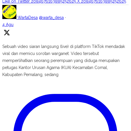
Like on Twitter 2084676163885252625
X
2084676163885252625
WartaDesa
@warta_desa
·
4 Agu
Sebuah video siaran langsung (live) di platform TikTok mendadak
viral dan memicu sorotan warganet. Video tersebut
memperlihatkan seorang perempuan yang diduga merupakan
petugas Kantor Urusan Agama (KUA) Kecamatan Comal,
Kabupaten Pemalang, sedang