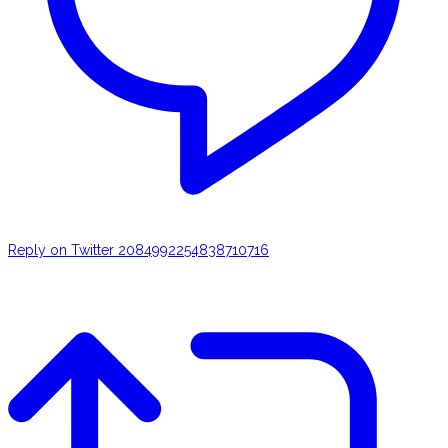
Reply on Twitter 2084992254838710716