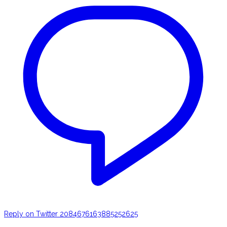
Reply on Twitter 2084676163885252625