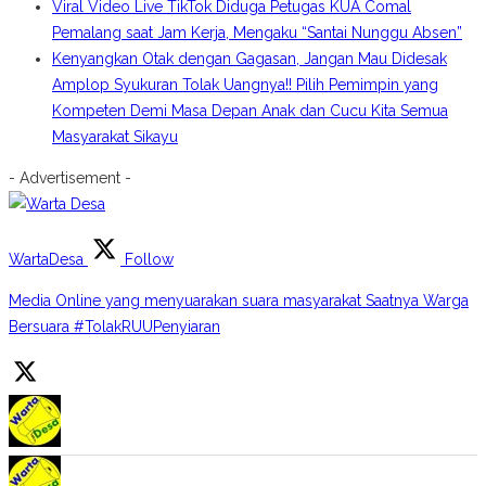
Viral Video Live TikTok Diduga Petugas KUA Comal
Pemalang saat Jam Kerja, Mengaku “Santai Nunggu Absen”
Kenyangkan Otak dengan Gagasan, Jangan Mau Didesak
Amplop Syukuran Tolak Uangnya!! Pilih Pemimpin yang
Kompeten Demi Masa Depan Anak dan Cucu Kita Semua
Masyarakat Sikayu
- Advertisement -
WartaDesa
Follow
Media Online yang menyuarakan suara masyarakat Saatnya Warga
Bersuara #TolakRUUPenyiaran