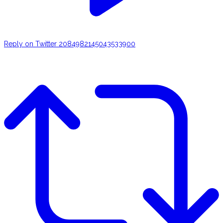
Reply on Twitter 2084982145043533900