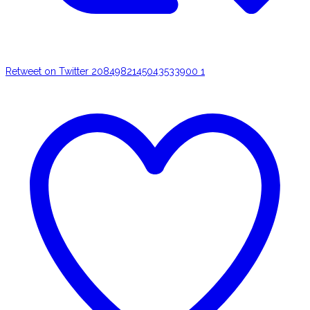
Retweet on Twitter 2084982145043533900
1