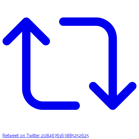
Retweet on Twitter 2084676163885252625