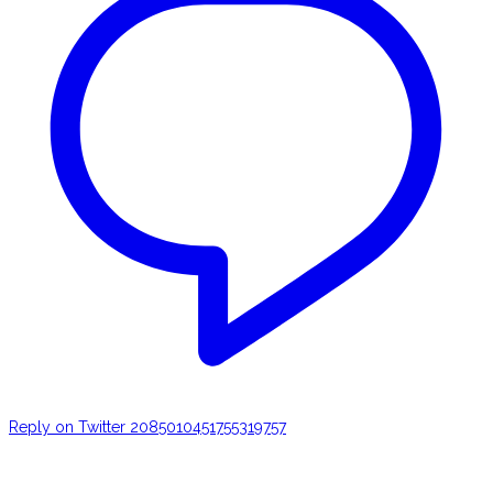
Reply on Twitter 2085010451755319757