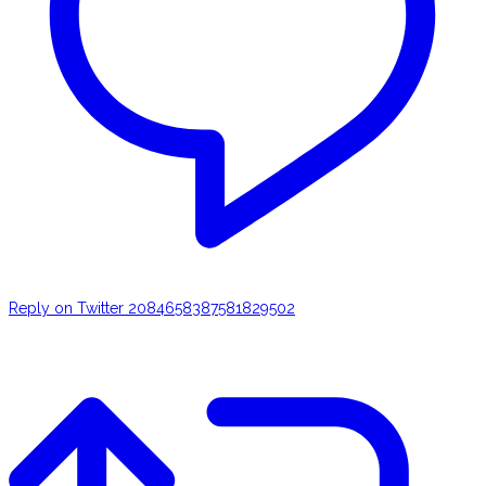
Reply on Twitter 2084658387581829502