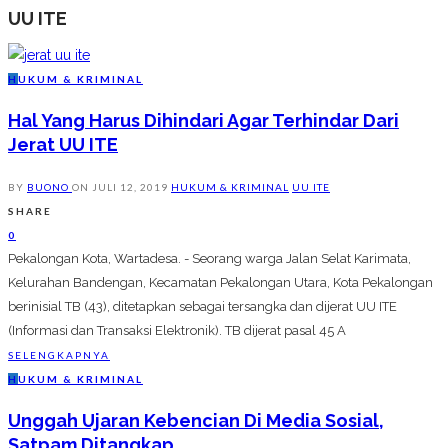
UU ITE
H
UKUM & KRIMINAL
Hal Yang Harus Dihindari Agar Terhindar Dari
Jerat UU ITE
BY
BUONO
ON
JULI 12, 2019
HUKUM & KRIMINAL
UU ITE
SHARE
0
Pekalongan Kota, Wartadesa. - Seorang warga Jalan Selat Karimata,
Kelurahan Bandengan, Kecamatan Pekalongan Utara, Kota Pekalongan
berinisial TB (43), ditetapkan sebagai tersangka dan dijerat UU ITE
(Informasi dan Transaksi Elektronik). TB dijerat pasal 45 A
SELENGKAPNYA
H
UKUM & KRIMINAL
Unggah Ujaran Kebencian Di Media Sosial,
Satpam Ditangkap