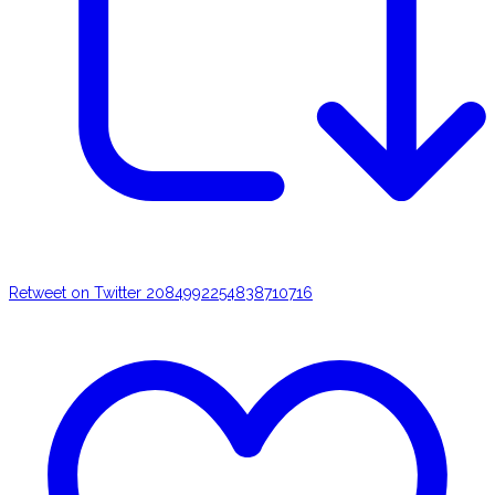
Retweet on Twitter 2084992254838710716