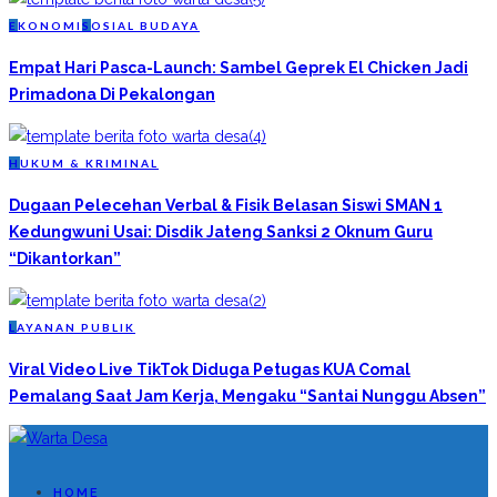
E
KONOMI
S
OSIAL BUDAYA
Empat Hari Pasca-Launch: Sambel Geprek El Chicken Jadi
Primadona Di Pekalongan
H
UKUM & KRIMINAL
Dugaan Pelecehan Verbal & Fisik Belasan Siswi SMAN 1
Kedungwuni Usai: Disdik Jateng Sanksi 2 Oknum Guru
“Dikantorkan”
L
AYANAN PUBLIK
Viral Video Live TikTok Diduga Petugas KUA Comal
Pemalang Saat Jam Kerja, Mengaku “Santai Nunggu Absen”
HOME