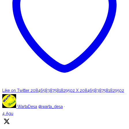
Like on Twitter 2084658387581829502
X
2084658387581829502
WartaDesa
@warta_desa
·
4 Agu