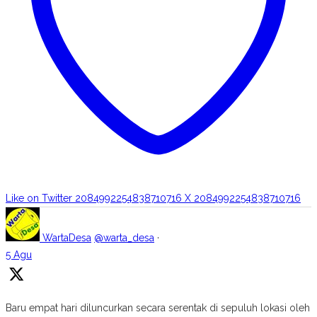
Like on Twitter 2084992254838710716
X
2084992254838710716
WartaDesa
@warta_desa
·
5 Agu
Baru empat hari diluncurkan secara serentak di sepuluh lokasi oleh