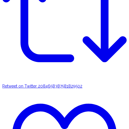
Retweet on Twitter 2084658387581829502