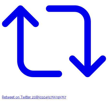
Retweet on Twitter 2085010451755319757