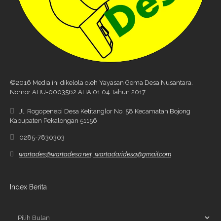
©2016 Media ini dikelola oleh Yayasan Gema Desa Nusantara.
Nomor AHU-0003562.AHA.01.04 Tahun 2017.
Jl. Rogopenepi Desa Ketitanglor No. 58 Kecamatan Bojong
Kabupaten Pekalongan 51156
0285-7830303
wartades@wartadesa.net, wartadaridesa@gmail.com
Index Berita