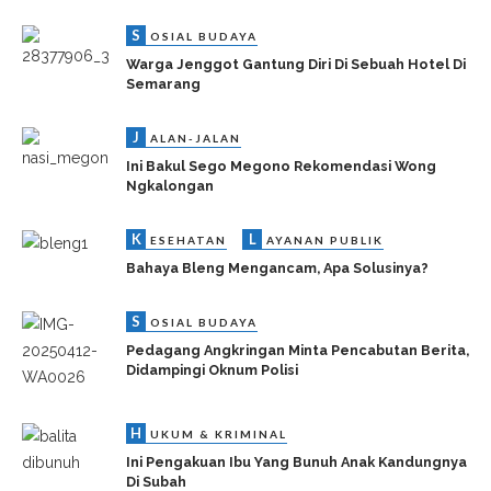
S
OSIAL BUDAYA
Warga Jenggot Gantung Diri Di Sebuah Hotel Di
Semarang
J
ALAN-JALAN
Ini Bakul Sego Megono Rekomendasi Wong
Ngkalongan
K
L
ESEHATAN
AYANAN PUBLIK
Bahaya Bleng Mengancam, Apa Solusinya?
S
OSIAL BUDAYA
Pedagang Angkringan Minta Pencabutan Berita,
Didampingi Oknum Polisi
H
UKUM & KRIMINAL
Ini Pengakuan Ibu Yang Bunuh Anak Kandungnya
Di Subah