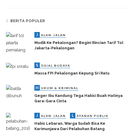
BERITA POPULER
J
ALAN-JALAN
Mudik Ke Pekalongan? Begini Rincian Tarif Tol
Jakarta-Pekalongan
S
OSIAL BUDAYA
Massa FPI Pekalongan Kepung Sri Ratu
H
UKUM & KRIMINAL
Geger Ibu Kandung Tega Habisi Buah Hatinya
Gara-Gara Cinta
J
L
ALAN-JALAN
AYANAN PUBLIK
Habis Lebaran, Warga Sudah Bisa Ke
Karimunjawa Dari Pelabuhan Batang