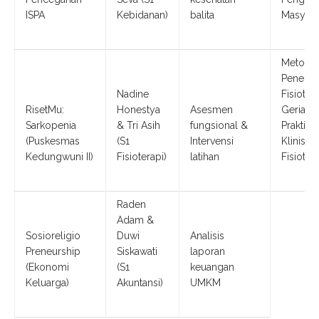
ISPA
Kebidanan)
balita
Masyara
Metodo
Penelitia
Nadine
Fisioter
RisetMu:
Honestya
Asesmen
Geriatri,
Sarkopenia
& Tri Asih
fungsional &
Praktik
(Puskesmas
(S1
Intervensi
Klinis
Kedungwuni II)
Fisioterapi)
latihan
Fisioter
Raden
Adam &
Sosioreligio
Duwi
Analisis
Preneurship
Siskawati
laporan
(Ekonomi
(S1
keuangan
Keluarga)
Akuntansi)
UMKM