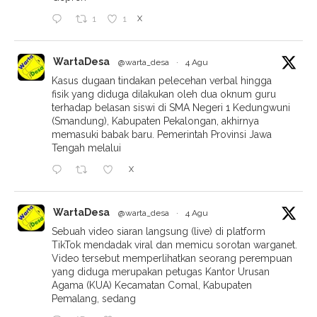
X
1
1
WartaDesa
@warta_desa
·
4 Agu
Kasus dugaan tindakan pelecehan verbal hingga
fisik yang diduga dilakukan oleh dua oknum guru
terhadap belasan siswi di SMA Negeri 1 Kedungwuni
(Smandung), Kabupaten Pekalongan, akhirnya
memasuki babak baru. Pemerintah Provinsi Jawa
Tengah melalui
X
WartaDesa
@warta_desa
·
4 Agu
Sebuah video siaran langsung (live) di platform
TikTok mendadak viral dan memicu sorotan warganet.
Video tersebut memperlihatkan seorang perempuan
yang diduga merupakan petugas Kantor Urusan
Agama (KUA) Kecamatan Comal, Kabupaten
Pemalang, sedang