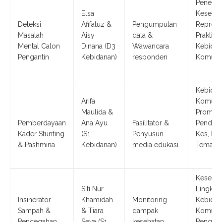
Penelitia
Elsa
Kesehat
Deteksi
Afifatuz &
Pengumpulan
Reprodu
Masalah
Aisy
data &
Praktik
Mental Calon
Dinana (D3
Wawancara
Kebidan
Pengantin
Kebidanan)
responden
Komunit
Kebidan
Arifa
Komunit
Maulida &
Promosi
Pemberdayaan
Ana Ayu
Fasilitator &
Pendidi
Kader Stunting
(S1
Penyusun
Kes, KK
& Pashmina
Kebidanan)
media edukasi
Tematik
Kesehat
Siti Nur
Lingkun
Insinerator
Khamidah
Monitoring
Kebidan
Sampah &
& Tiara
dampak
Komunit
Pencegahan
Seva (S1
kesehatan
Pengab