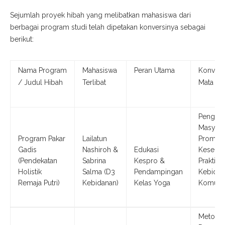
​Sejumlah proyek hibah yang melibatkan mahasiswa dari
berbagai program studi telah dipetakan konversinya sebagai
berikut:
Nama Program
Mahasiswa
Peran Utama
Konvers
/ Judul Hibah
Terlibat
Mata Ku
Pengab
Masyara
Program Pakar
Lailatun
Promos
Gadis
Nashiroh &
Edukasi
Kesehat
(Pendekatan
Sabrina
Kespro &
Praktik
Holistik
Salma (D3
Pendampingan
Kebidan
Remaja Putri)
Kebidanan)
Kelas Yoga
Komunit
Metodo