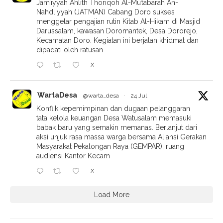
Jam’iyyah Ahlith Thoriqoh Al-Mu’tabarah An-
Nahdliyyah (JATMAN) Cabang Doro sukses
menggelar pengajian rutin Kitab Al-Hikam di Masjid
Darussalam, kawasan Doromantek, Desa Dororejo,
Kecamatan Doro. Kegiatan ini berjalan khidmat dan
dipadati oleh ratusan
X
WartaDesa
@warta_desa
·
24 Jul
Konflik kepemimpinan dan dugaan pelanggaran
tata kelola keuangan Desa Watusalam memasuki
babak baru yang semakin memanas. Berlanjut dari
aksi unjuk rasa massa warga bersama Aliansi Gerakan
Masyarakat Pekalongan Raya (GEMPAR), ruang
audiensi Kantor Kecam
X
Load More