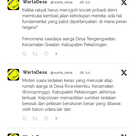
WartaDesa
@warta_desa
·
28 Jul
Ketika rakyat harus merogoh kocek pribadi demi
membuka kembali jalan kehidupan mereka, ada hal
fundamental yang patut dipertanyakan: di mana peran
negara?
Fenomena swadaya warga Desa Tengengwetan,
Kecamatan Siwalan, Kabupaten Pekalongan,
X
WartaDesa
@warta_desa
·
28 Jul
Misteri suara ledakan keras yang merusak atap
rumah warga di Desa Rowokembu, Kecamatan
Wonopringgo, Kabupaten Pekalongan, akhirnya
terkuak. Kepolisian memastikan sumber ledakan
berasal dari petasan berukuran besar yang dibawa
oleh balon udara liar dan
X