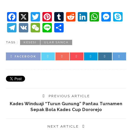
Facebook
X
Twitter
Pinterest
Tumblr
Reddit
LinkedIn
Whats
Mes
S
Telegram
VK
WeChat
Line
Share
TAGS :
KESESI
ULAR SANCA
FACEBOOK
PREVIOUS ARTICLE
Kades Winduaji “Turun Gunung” Pantau Turnamen
Sepak Bola Kades Cup Dororejo
NEXT ARTICLE