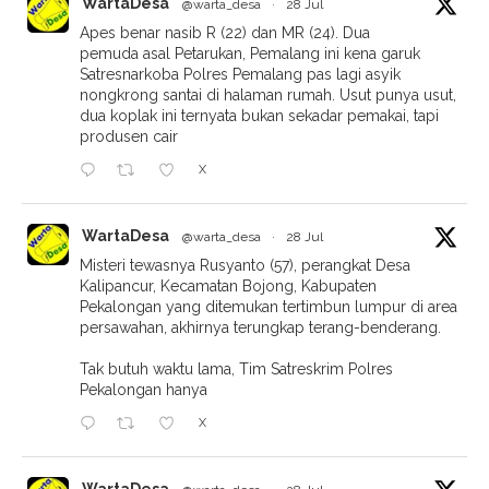
WartaDesa
@warta_desa
·
28 Jul
Apes benar nasib R (22) dan MR (24). Dua
pemuda asal Petarukan, Pemalang ini kena garuk
Satresnarkoba Polres Pemalang pas lagi asyik
nongkrong santai di halaman rumah. Usut punya usut,
dua koplak ini ternyata bukan sekadar pemakai, tapi
produsen cair
X
WartaDesa
@warta_desa
·
28 Jul
Misteri tewasnya Rusyanto (57), perangkat Desa
Kalipancur, Kecamatan Bojong, Kabupaten
Pekalongan yang ditemukan tertimbun lumpur di area
persawahan, akhirnya terungkap terang-benderang.
Tak butuh waktu lama, Tim Satreskrim Polres
Pekalongan hanya
X