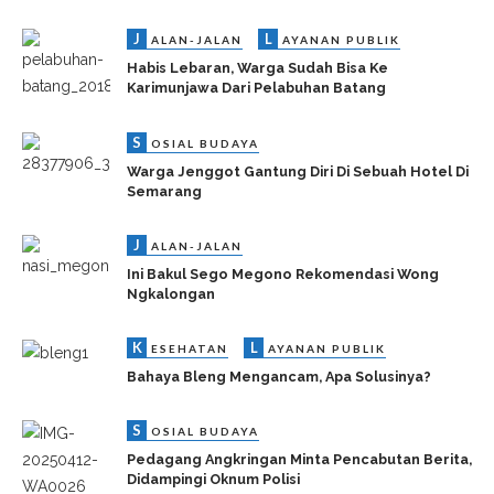
J
L
ALAN-JALAN
AYANAN PUBLIK
Habis Lebaran, Warga Sudah Bisa Ke
Karimunjawa Dari Pelabuhan Batang
S
OSIAL BUDAYA
Warga Jenggot Gantung Diri Di Sebuah Hotel Di
Semarang
J
ALAN-JALAN
Ini Bakul Sego Megono Rekomendasi Wong
Ngkalongan
K
L
ESEHATAN
AYANAN PUBLIK
Bahaya Bleng Mengancam, Apa Solusinya?
S
OSIAL BUDAYA
Pedagang Angkringan Minta Pencabutan Berita,
Didampingi Oknum Polisi