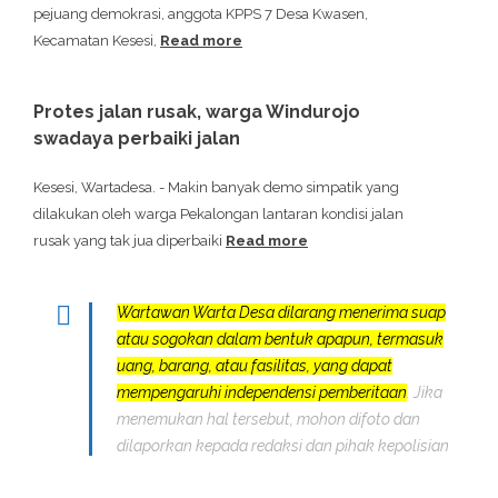
pejuang demokrasi, anggota KPPS 7 Desa Kwasen,
Kecamatan Kesesi,
Read more
Protes jalan rusak, warga Windurojo
swadaya perbaiki jalan
Kesesi, Wartadesa. - Makin banyak demo simpatik yang
dilakukan oleh warga Pekalongan lantaran kondisi jalan
rusak yang tak jua diperbaiki
Read more
Wartawan Warta Desa dilarang menerima suap
atau sogokan dalam bentuk apapun, termasuk
uang, barang, atau fasilitas, yang dapat
mempengaruhi independensi pemberitaan
. Jika
menemukan hal tersebut, mohon difoto dan
dilaporkan kepada redaksi dan pihak kepolisian