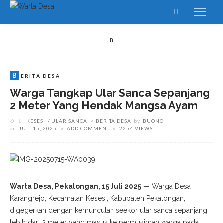
n
B
ERITA DESA
Warga Tangkap Ular Sanca Sepanjang
2 Meter Yang Hendak Mangsa Ayam
KESESI
ULAR SANCA
BERITA DESA
by
BUONO
on
JULI 15, 2025
ADD COMMENT
2254 VIEWS
Warta Desa, Pekalongan, 15 Juli 2025
— Warga Desa
Karangrejo, Kecamatan Kesesi, Kabupaten Pekalongan,
digegerkan dengan kemunculan seekor ular sanca sepanjang
lebih dari 2 meter yang masuk ke permukiman warga pada