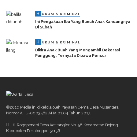
H
UKUM & KRIMINAL
Ini Pengakuan Ibu Yang Bunuh Anak Kandungnya
Di Subah
H
UKUM & KRIMINAL
Dikira Anak Buah Yang Mengambil Dekorasi
Panggung, Ternyata Dibawa Pencuri
©2016 Media ini dikelola oleh Yayasan Gema Desa Nusantara.
Nomor AHU-0003562.AHA.01.04 Tahun 2017.
Jl. Rogopenepi Desa Ketitanglor No. 58 Kecamatan Bojong
Kabupaten Pekalongan 51156