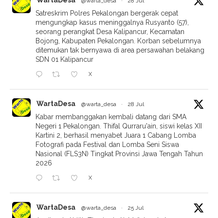
WartaDesa
@warta_desa
·
28 Jul
Satreskrim Polres Pekalongan bergerak cepat
mengungkap kasus meninggalnya Rusyanto (57),
seorang perangkat Desa Kalipancur, Kecamatan
Bojong, Kabupaten Pekalongan. Korban sebelumnya
ditemukan tak bernyawa di area persawahan belakang
SDN 01 Kalipancur
X
WartaDesa
@warta_desa
·
28 Jul
Kabar membanggakan kembali datang dari SMA
Negeri 1 Pekalongan. Thifal Qurraru'ain, siswi kelas XII
Kartini 2, berhasil menyabet Juara 1 Cabang Lomba
Fotografi pada Festival dan Lomba Seni Siswa
Nasional (FLS3N) Tingkat Provinsi Jawa Tengah Tahun
2026
X
WartaDesa
@warta_desa
·
25 Jul