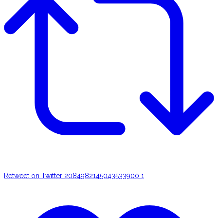
Retweet on Twitter 2084982145043533900
1