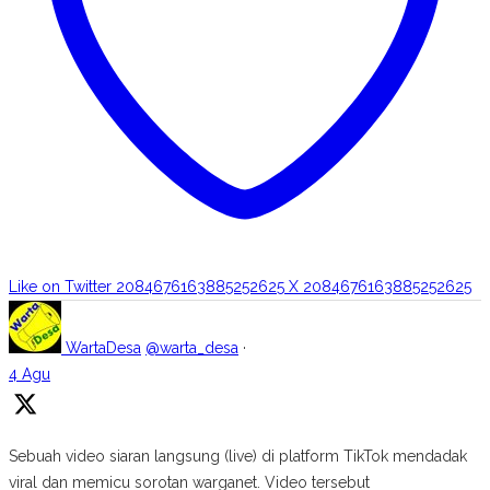
Like on Twitter 2084676163885252625
X
2084676163885252625
WartaDesa
@warta_desa
·
4 Agu
Sebuah video siaran langsung (live) di platform TikTok mendadak
viral dan memicu sorotan warganet. Video tersebut