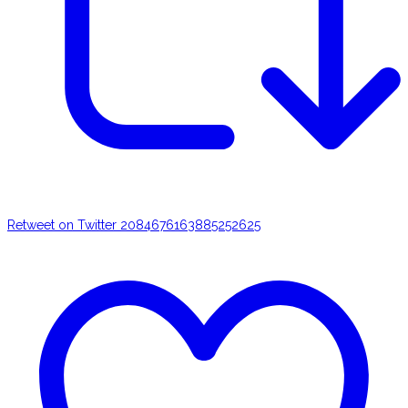
Retweet on Twitter 2084676163885252625