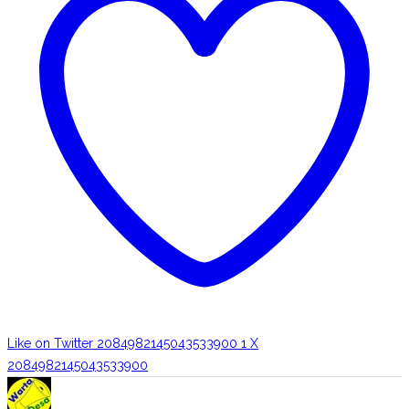
Like on Twitter 2084982145043533900
1
X
2084982145043533900