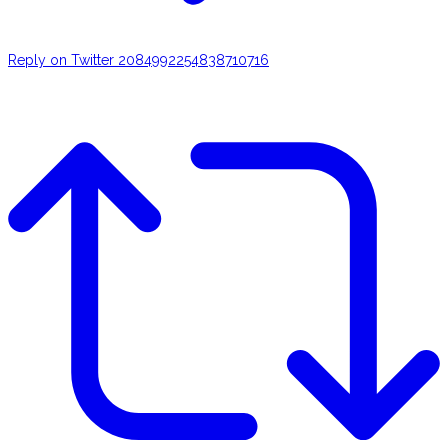
Reply on Twitter 2084992254838710716