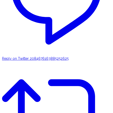
Reply on Twitter 2084676163885252625