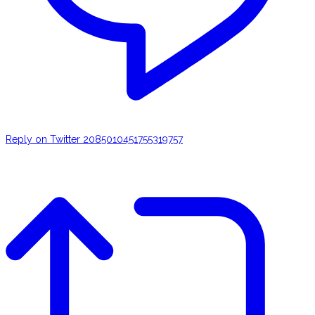
Reply on Twitter 2085010451755319757