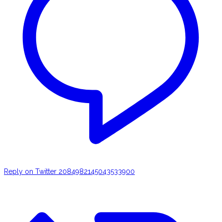
Reply on Twitter 2084982145043533900