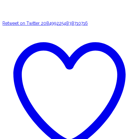
Retweet on Twitter 2084992254838710716