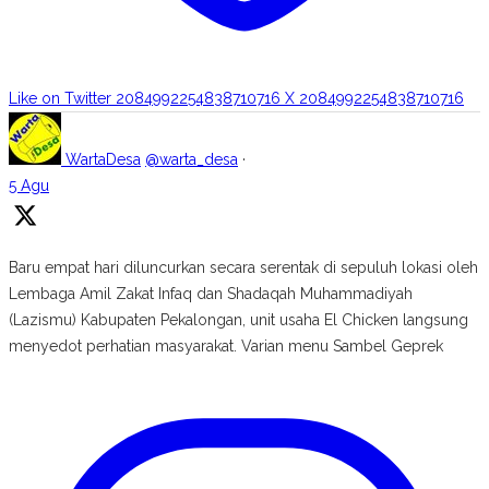
Like on Twitter 2084992254838710716
X
2084992254838710716
WartaDesa
@warta_desa
·
5 Agu
Baru empat hari diluncurkan secara serentak di sepuluh lokasi oleh
Lembaga Amil Zakat Infaq dan Shadaqah Muhammadiyah
(Lazismu) Kabupaten Pekalongan, unit usaha El Chicken langsung
menyedot perhatian masyarakat. Varian menu Sambel Geprek