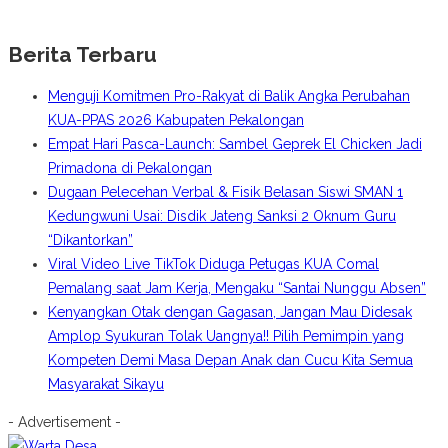
Berita Terbaru
Menguji Komitmen Pro-Rakyat di Balik Angka Perubahan
KUA-PPAS 2026 Kabupaten Pekalongan
Empat Hari Pasca-Launch: Sambel Geprek El Chicken Jadi
Primadona di Pekalongan
Dugaan Pelecehan Verbal & Fisik Belasan Siswi SMAN 1
Kedungwuni Usai: Disdik Jateng Sanksi 2 Oknum Guru
“Dikantorkan”
Viral Video Live TikTok Diduga Petugas KUA Comal
Pemalang saat Jam Kerja, Mengaku “Santai Nunggu Absen”
Kenyangkan Otak dengan Gagasan, Jangan Mau Didesak
Amplop Syukuran Tolak Uangnya!! Pilih Pemimpin yang
Kompeten Demi Masa Depan Anak dan Cucu Kita Semua
Masyarakat Sikayu
- Advertisement -