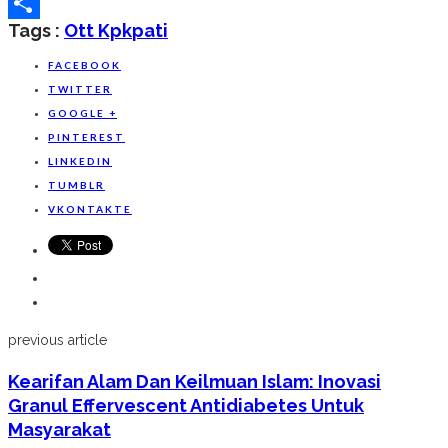
Line
Tags :
Ott Kpk
Pati
Share
FACEBOOK
TWITTER
GOOGLE +
PINTEREST
LINKEDIN
TUMBLR
VKONTAKTE
previous article
Kearifan Alam Dan Keilmuan Islam: Inovasi
Granul Effervescent Antidiabetes Untuk
Masyarakat