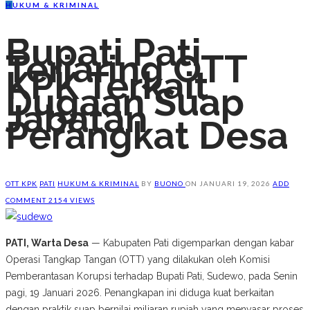
H
UKUM & KRIMINAL
Bupati Pati
Terjaring OTT
KPK Terkait
Dugaan Suap
Jabatan
Perangkat Desa
OTT KPK
PATI
HUKUM & KRIMINAL
BY
BUONO
ON
JANUARI 19, 2026
ADD
COMMENT
2154 VIEWS
PATI, Warta Desa
— Kabupaten Pati digemparkan dengan kabar
Operasi Tangkap Tangan (OTT) yang dilakukan oleh Komisi
Pemberantasan Korupsi terhadap Bupati Pati, Sudewo, pada Senin
pagi, 19 Januari 2026. Penangkapan ini diduga kuat berkaitan
dengan praktik suap bernilai miliaran rupiah yang menyasar proses