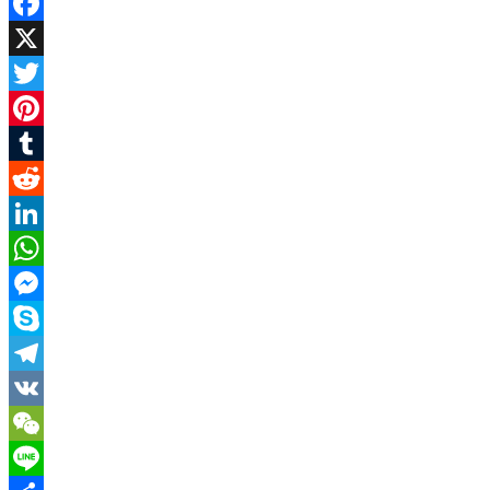
Facebook
X
Twitter
Pinterest
Tumblr
Reddit
LinkedIn
WhatsApp
Messenger
Skype
Telegram
VK
WeChat