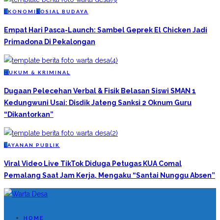
E
KONOMI
S
OSIAL BUDAYA
Empat Hari Pasca-Launch: Sambel Geprek El Chicken Jadi
Primadona Di Pekalongan
H
UKUM & KRIMINAL
Dugaan Pelecehan Verbal & Fisik Belasan Siswi SMAN 1
Kedungwuni Usai: Disdik Jateng Sanksi 2 Oknum Guru
“Dikantorkan”
L
AYANAN PUBLIK
Viral Video Live TikTok Diduga Petugas KUA Comal
Pemalang Saat Jam Kerja, Mengaku “Santai Nunggu Absen”
HOME