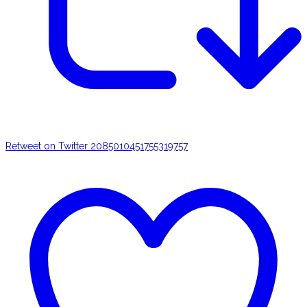
Retweet on Twitter 2085010451755319757