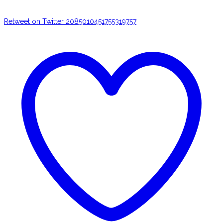
Retweet on Twitter 2085010451755319757