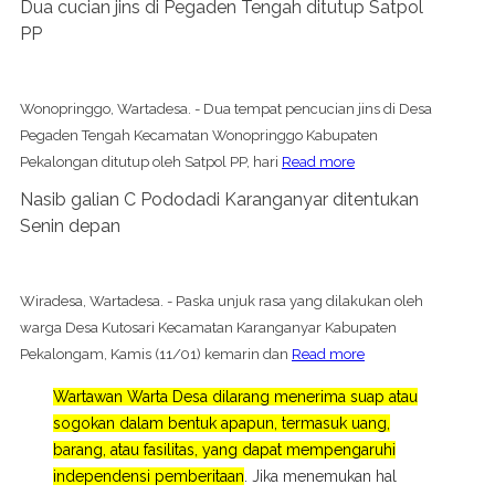
Dua cucian jins di Pegaden Tengah ditutup Satpol
PP
Wonopringgo, Wartadesa. - Dua tempat pencucian jins di Desa
Pegaden Tengah Kecamatan Wonopringgo Kabupaten
Pekalongan ditutup oleh Satpol PP, hari
Read more
Nasib galian C Pododadi Karanganyar ditentukan
Senin depan
Wiradesa, Wartadesa. - Paska unjuk rasa yang dilakukan oleh
warga Desa Kutosari Kecamatan Karanganyar Kabupaten
Pekalongam, Kamis (11/01) kemarin dan
Read more
Wartawan Warta Desa dilarang menerima suap atau
sogokan dalam bentuk apapun, termasuk uang,
barang, atau fasilitas, yang dapat mempengaruhi
independensi pemberitaan
. Jika menemukan hal