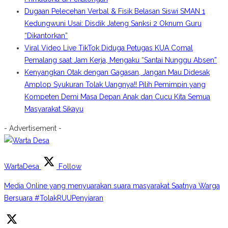
Dugaan Pelecehan Verbal & Fisik Belasan Siswi SMAN 1
Kedungwuni Usai: Disdik Jateng Sanksi 2 Oknum Guru
“Dikantorkan”
Viral Video Live TikTok Diduga Petugas KUA Comal
Pemalang saat Jam Kerja, Mengaku “Santai Nunggu Absen”
Kenyangkan Otak dengan Gagasan, Jangan Mau Didesak
Amplop Syukuran Tolak Uangnya!! Pilih Pemimpin yang
Kompeten Demi Masa Depan Anak dan Cucu Kita Semua
Masyarakat Sikayu
- Advertisement -
WartaDesa
Follow
Media Online yang menyuarakan suara masyarakat Saatnya Warga
Bersuara #TolakRUUPenyiaran