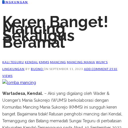
L
INGKUNGAN
Keren Banget!
Mancing
Sekaligus
Beramal
KALI TEGURU
KENDAL
KMMS
MANCING
MANCING MANIA
WUM'S
LINGKUNGAN
BY
BUONO
ON
SEPTEMBER 11, 2023
ADD COMMENT
2510
VIEWS
Wartadesa, Kendal.
– Aksi yang digalang oleh Wader &
Ucenger’s Mania Sukorejo (WUM’S) berkolaborasi dengan
Komunitas Mancing Mania Sukorejo (KMMS) ini sungguh keren
banget. Bagaimana tidak! Ratusan penghobi mancing dari Kendal,
Temanggung dan Batang memadati Sungai Teguru di perbatasan
Kabupaten Kendal-Temanggung pada Ahad, 10 September 2023.