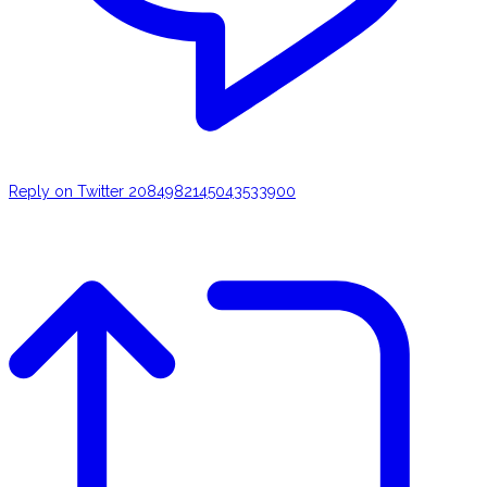
Reply on Twitter 2084982145043533900