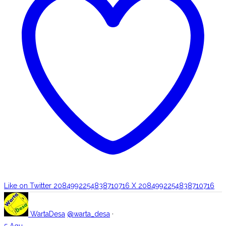
Like on Twitter 2084992254838710716
X
2084992254838710716
WartaDesa
@warta_desa
·