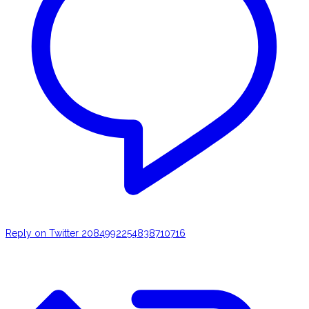
Reply on Twitter 2084992254838710716