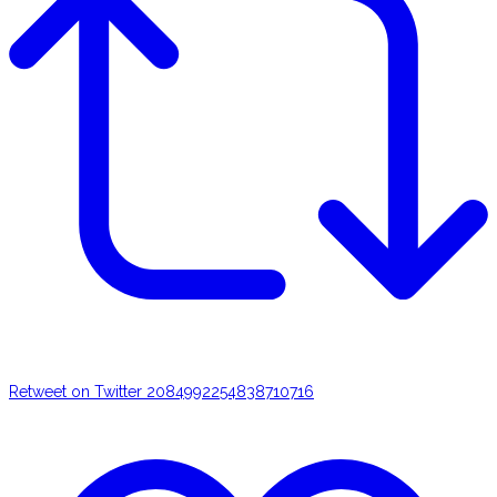
Retweet on Twitter 2084992254838710716