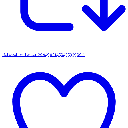
Retweet on Twitter 2084982145043533900
1