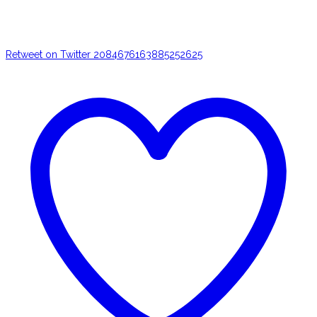
Retweet on Twitter 2084676163885252625