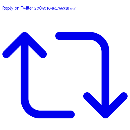
Reply on Twitter 2085010451755319757