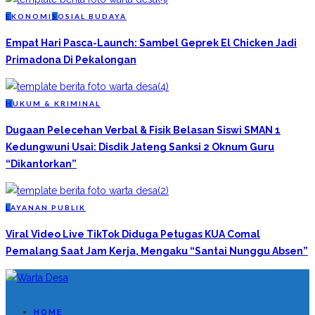
E
KONOMI
S
OSIAL BUDAYA
Empat Hari Pasca-Launch: Sambel Geprek El Chicken Jadi
Primadona Di Pekalongan
H
UKUM & KRIMINAL
Dugaan Pelecehan Verbal & Fisik Belasan Siswi SMAN 1
Kedungwuni Usai: Disdik Jateng Sanksi 2 Oknum Guru
“Dikantorkan”
L
AYANAN PUBLIK
Viral Video Live TikTok Diduga Petugas KUA Comal
Pemalang Saat Jam Kerja, Mengaku “Santai Nunggu Absen”
HOME