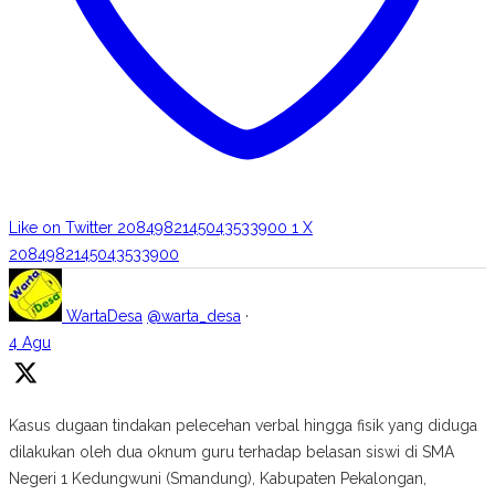
Like on Twitter 2084982145043533900
1
X
2084982145043533900
WartaDesa
@warta_desa
·
4 Agu
Kasus dugaan tindakan pelecehan verbal hingga fisik yang diduga
dilakukan oleh dua oknum guru terhadap belasan siswi di SMA
Negeri 1 Kedungwuni (Smandung), Kabupaten Pekalongan,