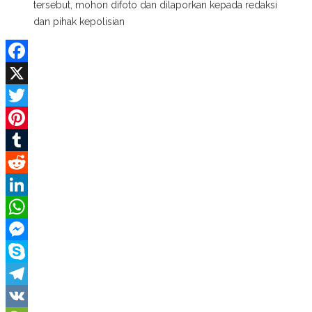
tersebut, mohon difoto dan dilaporkan kepada redaksi
dan pihak kepolisian
Facebook
X
Twitter
Pinterest
Tumblr
Reddit
LinkedIn
WhatsApp
Messenger
Skype
Telegram