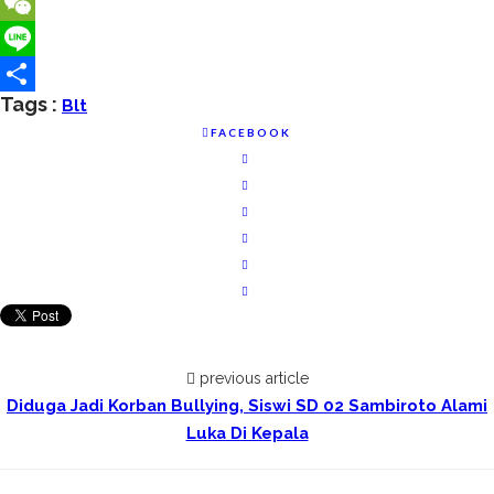
VK
WeChat
Line
Tags :
Blt
Share
FACEBOOK
previous article
Diduga Jadi Korban Bullying, Siswi SD 02 Sambiroto Alami
Luka Di Kepala