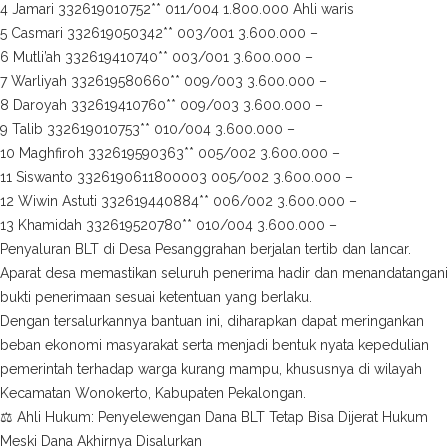
4 Jamari 332619010752** 011/004 1.800.000 Ahli waris
5 Casmari 332619050342** 003/001 3.600.000 –
6 Mutli’ah 332619410740** 003/001 3.600.000 –
7 Warliyah 332619580660** 009/003 3.600.000 –
8 Daroyah 332619410760** 009/003 3.600.000 –
9 Talib 332619010753** 010/004 3.600.000 –
10 Maghfiroh 332619590363** 005/002 3.600.000 –
11 Siswanto 3326190611800003 005/002 3.600.000 –
12 Wiwin Astuti 332619440884** 006/002 3.600.000 –
13 Khamidah 332619520780** 010/004 3.600.000 –
Penyaluran BLT di Desa Pesanggrahan berjalan tertib dan lancar.
Aparat desa memastikan seluruh penerima hadir dan menandatangani
bukti penerimaan sesuai ketentuan yang berlaku.
Dengan tersalurkannya bantuan ini, diharapkan dapat meringankan
beban ekonomi masyarakat serta menjadi bentuk nyata kepedulian
pemerintah terhadap warga kurang mampu, khususnya di wilayah
Kecamatan Wonokerto, Kabupaten Pekalongan.
⚖️ Ahli Hukum: Penyelewengan Dana BLT Tetap Bisa Dijerat Hukum
Meski Dana Akhirnya Disalurkan