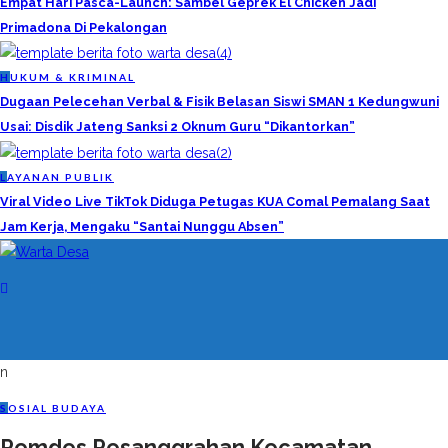
Empat Hari Pasca-Launch: Sambel Geprek El Chicken Jadi
Primadona Di Pekalongan
H
UKUM & KRIMINAL
Dugaan Pelecehan Verbal & Fisik Belasan Siswi SMAN 1 Kedungwuni
Usai: Disdik Jateng Sanksi 2 Oknum Guru “Dikantorkan”
L
AYANAN PUBLIK
Viral Video Live TikTok Diduga Petugas KUA Comal Pemalang Saat
Jam Kerja, Mengaku “Santai Nunggu Absen”
n
S
OSIAL BUDAYA
Pemdes Pesanggrahan Kecamatan