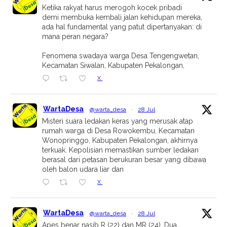
Ketika rakyat harus merogoh kocek pribadi
demi membuka kembali jalan kehidupan mereka,
ada hal fundamental yang patut dipertanyakan: di
mana peran negara?
Fenomena swadaya warga Desa Tengengwetan,
Kecamatan Siwalan, Kabupaten Pekalongan,
X
WartaDesa
@warta_desa
·
28 Jul
Misteri suara ledakan keras yang merusak atap
rumah warga di Desa Rowokembu, Kecamatan
Wonopringgo, Kabupaten Pekalongan, akhirnya
terkuak. Kepolisian memastikan sumber ledakan
berasal dari petasan berukuran besar yang dibawa
oleh balon udara liar dan
X
WartaDesa
@warta_desa
·
28 Jul
Apes benar nasib R (22) dan MR (24). Dua