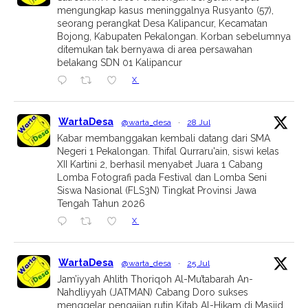
mengungkap kasus meninggalnya Rusyanto (57),
seorang perangkat Desa Kalipancur, Kecamatan
Bojong, Kabupaten Pekalongan. Korban sebelumnya
ditemukan tak bernyawa di area persawahan
belakang SDN 01 Kalipancur
X
WartaDesa
@warta_desa
·
28 Jul
Kabar membanggakan kembali datang dari SMA
Negeri 1 Pekalongan. Thifal Qurraru'ain, siswi kelas
XII Kartini 2, berhasil menyabet Juara 1 Cabang
Lomba Fotografi pada Festival dan Lomba Seni
Siswa Nasional (FLS3N) Tingkat Provinsi Jawa
Tengah Tahun 2026
X
WartaDesa
@warta_desa
·
25 Jul
Jam’iyyah Ahlith Thoriqoh Al-Mu’tabarah An-
Nahdliyyah (JATMAN) Cabang Doro sukses
menggelar pengajian rutin Kitab Al-Hikam di Masjid