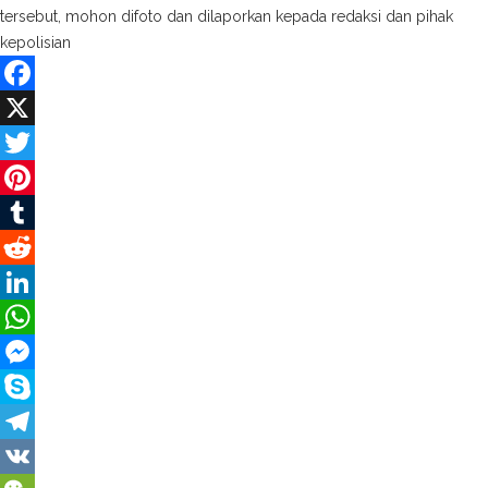
tersebut, mohon difoto dan dilaporkan kepada redaksi dan pihak
kepolisian
Facebook
X
Twitter
Pinterest
Tumblr
Reddit
LinkedIn
WhatsApp
Messenger
Skype
Telegram