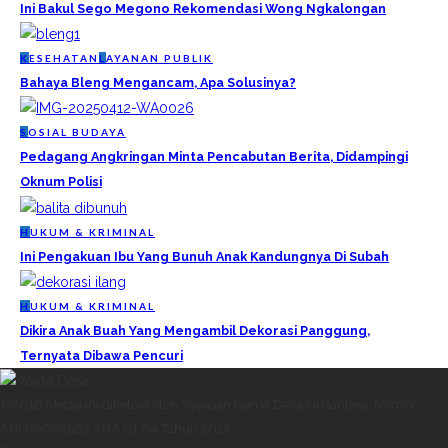
Ini Bakul Sego Megono Rekomendasi Wong Ngkalongan
K
ESEHATAN
L
AYANAN PUBLIK
Bahaya Bleng Mengancam, Apa Solusinya?
S
OSIAL BUDAYA
Pedagang Angkringan Minta Pencabutan Berita, Didampingi
Oknum Polisi
H
UKUM & KRIMINAL
Ini Pengakuan Ibu Yang Bunuh Anak Kandungnya Di Subah
H
UKUM & KRIMINAL
Dikira Anak Buah Yang Mengambil Dekorasi Panggung,
Ternyata Dibawa Pencuri
©2016 Media ini dikelola oleh Yayasan Gema Desa Nusantara. Nomor
AHU-0003562.AHA.01.04 Tahun 2017.