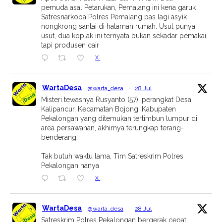
pemuda asal Petarukan, Pemalang ini kena garuk
Satresnarkoba Polres Pemalang pas lagi asyik
nongkrong santai di halaman rumah. Usut punya
usut, dua koplak ini ternyata bukan sekadar pemakai,
tapi produsen cair
X
WartaDesa
@warta_desa
·
28 Jul
Misteri tewasnya Rusyanto (57), perangkat Desa
Kalipancur, Kecamatan Bojong, Kabupaten
Pekalongan yang ditemukan tertimbun lumpur di
area persawahan, akhirnya terungkap terang-
benderang.
Tak butuh waktu lama, Tim Satreskrim Polres
Pekalongan hanya
X
WartaDesa
@warta_desa
·
28 Jul
Satreskrim Polres Pekalongan bergerak cepat