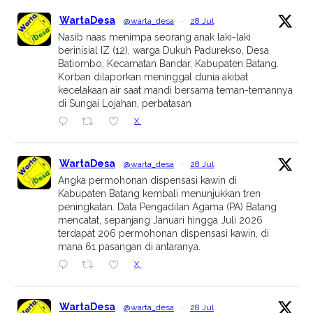
WartaDesa
@warta_desa
·
28 Jul
Nasib naas menimpa seorang anak laki-laki
berinisial IZ (12), warga Dukuh Padurekso, Desa
Batiombo, Kecamatan Bandar, Kabupaten Batang.
Korban dilaporkan meninggal dunia akibat
kecelakaan air saat mandi bersama teman-temannya
di Sungai Lojahan, perbatasan
X
WartaDesa
@warta_desa
·
28 Jul
Angka permohonan dispensasi kawin di
Kabupaten Batang kembali menunjukkan tren
peningkatan. Data Pengadilan Agama (PA) Batang
mencatat, sepanjang Januari hingga Juli 2026
terdapat 206 permohonan dispensasi kawin, di
mana 61 pasangan di antaranya.
X
WartaDesa
@warta_desa
·
28 Jul