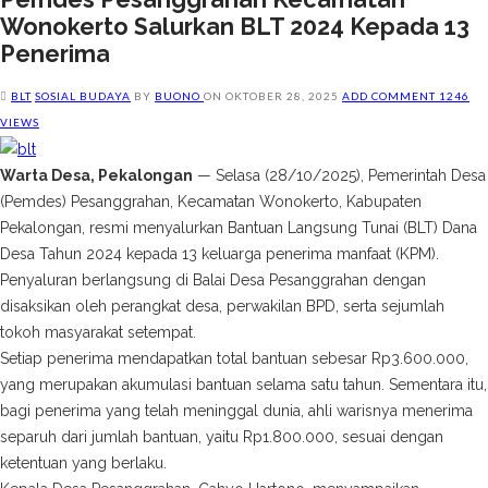
Wonokerto Salurkan BLT 2024 Kepada 13
Penerima
BLT
SOSIAL BUDAYA
BY
BUONO
ON
OKTOBER 28, 2025
ADD COMMENT
1246
VIEWS
Warta Desa, Pekalongan
— Selasa (28/10/2025), Pemerintah Desa
(Pemdes) Pesanggrahan, Kecamatan Wonokerto, Kabupaten
Pekalongan, resmi menyalurkan Bantuan Langsung Tunai (BLT) Dana
Desa Tahun 2024 kepada 13 keluarga penerima manfaat (KPM).
Penyaluran berlangsung di Balai Desa Pesanggrahan dengan
disaksikan oleh perangkat desa, perwakilan BPD, serta sejumlah
tokoh masyarakat setempat.
Setiap penerima mendapatkan total bantuan sebesar Rp3.600.000,
yang merupakan akumulasi bantuan selama satu tahun. Sementara itu,
bagi penerima yang telah meninggal dunia, ahli warisnya menerima
separuh dari jumlah bantuan, yaitu Rp1.800.000, sesuai dengan
ketentuan yang berlaku.