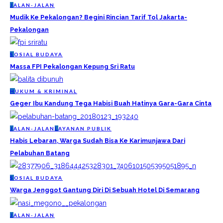
J
ALAN-JALAN
Mudik Ke Pekalongan? Begini Rincian Tarif Tol Jakarta-
Pekalongan
S
OSIAL BUDAYA
Massa FPI Pekalongan Kepung Sri Ratu
H
UKUM & KRIMINAL
Geger Ibu Kandung Tega Habisi Buah Hatinya Gara-Gara Cinta
J
ALAN-JALAN
L
AYANAN PUBLIK
Habis Lebaran, Warga Sudah Bisa Ke Karimunjawa Dari
Pelabuhan Batang
S
OSIAL BUDAYA
Warga Jenggot Gantung Diri Di Sebuah Hotel Di Semarang
J
ALAN-JALAN