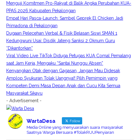
Menguji Komitmen Pro-Rakyat di Balik Angka Perubahan KUA-
PPAS 2026 Kabupaten Pekalongan
Empat Hari Pasca-Launch: Sambel Geprek El Chicken Jadi
Primadona di Pekalongan
Dugaan Pelecehan Verbal & Fisik Belasan Siswi SMAN 1
Kedungwuni Usai: Disdik Jateng Sanksi 2 Oknum Guru
“Dikantorkan”
Viral Video Live TikTok Diduga Petugas KUA Comal Pemalang
saat Jam Kerja, Mengaku “Santai Nunggu Absen”
Kenyangkan Otak dengan Gagasan, Jangan Mau Didesak
Amplop Syukuran Tolak Uangnya!! Pilih Pemimpin yang
Kompeten Demi Masa Depan Anak dan Cucu Kita Semua
Masyarakat Sikayu
- Advertisement -
WartaDesa
Follow
Media Online yang menyuarakan suara masyarakat
Saatnya Warga Bersuara #TolakRUUPenyiaran