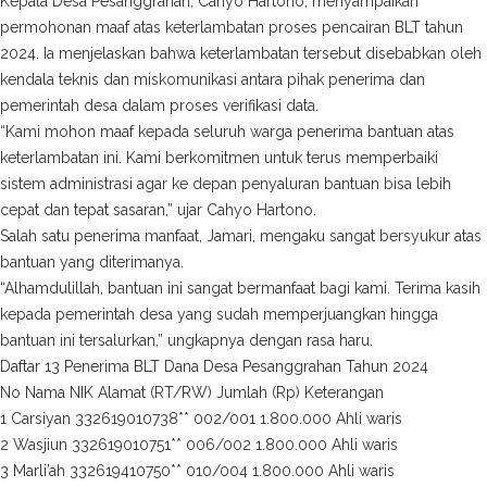
Kepala Desa Pesanggrahan, Cahyo Hartono, menyampaikan
permohonan maaf atas keterlambatan proses pencairan BLT tahun
2024. Ia menjelaskan bahwa keterlambatan tersebut disebabkan oleh
kendala teknis dan miskomunikasi antara pihak penerima dan
pemerintah desa dalam proses verifikasi data.
“Kami mohon maaf kepada seluruh warga penerima bantuan atas
keterlambatan ini. Kami berkomitmen untuk terus memperbaiki
sistem administrasi agar ke depan penyaluran bantuan bisa lebih
cepat dan tepat sasaran,” ujar Cahyo Hartono.
Salah satu penerima manfaat, Jamari, mengaku sangat bersyukur atas
bantuan yang diterimanya.
“Alhamdulillah, bantuan ini sangat bermanfaat bagi kami. Terima kasih
kepada pemerintah desa yang sudah memperjuangkan hingga
bantuan ini tersalurkan,” ungkapnya dengan rasa haru.
Daftar 13 Penerima BLT Dana Desa Pesanggrahan Tahun 2024
No Nama NIK Alamat (RT/RW) Jumlah (Rp) Keterangan
1 Carsiyan 332619010738** 002/001 1.800.000 Ahli waris
2 Wasjiun 332619010751** 006/002 1.800.000 Ahli waris
3 Marli’ah 332619410750** 010/004 1.800.000 Ahli waris