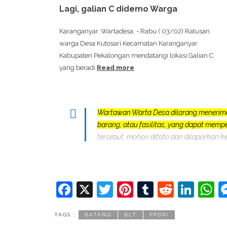
Lagi, galian C didemo Warga
Karanganyar, Wartadesa. - Rabu ( 03/02) Ratusan
warga Desa Kutosari Kecamatan Karanganyar
Kabupaten Pekalongan mendatangi lokasi Galian C
yang beradi
Read more
Wartawan Warta Desa dilarang menerim
barang, atau fasilitas, yang dapat mem
tersebut, mohon difoto dan dilaporkan k
Facebook
X
Twitter
Pinterest
Tumblr
Reddit
Lin
W
TAGS :
BATANG
BLT
PPDRI