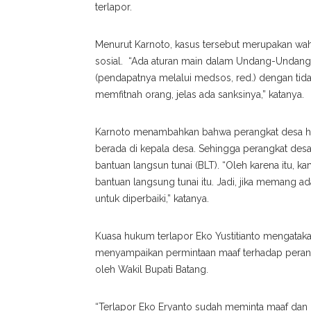
terlapor.
Menurut Karnoto, kasus tersebut merupakan wa
sosial. “Ada aturan main dalam Undang-Undang 
(pendapatnya melalui medsos, red.) dengan tid
memfitnah orang, jelas ada sanksinya,” katanya.
Karnoto menambahkan bahwa perangkat desa ha
berada di kepala desa. Sehingga perangkat d
bantuan langsun tunai (BLT). “Oleh karena itu,
bantuan langsung tunai itu. Jadi, jika memang a
untuk diperbaiki,” katanya.
Kuasa hukum terlapor Eko Yustitianto mengata
menyampaikan permintaan maaf terhadap perang
oleh Wakil Bupati Batang.
“Terlapor Eko Eryanto sudah meminta maaf dan (PP