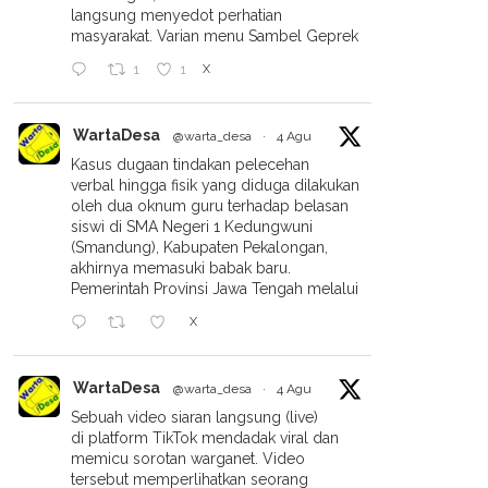
langsung menyedot perhatian
alafiyah Sidorejo Gelar
masyarakat. Varian menu Sambel Geprek
ENI Dalam Rangka Harlah
X
1
1
an Hari Lahir Madrasah
WartaDesa
@warta_desa
·
4 Agu
Kasus dugaan tindakan pelecehan
verbal hingga fisik yang diduga dilakukan
oleh dua oknum guru terhadap belasan
siswi di SMA Negeri 1 Kedungwuni
(Smandung), Kabupaten Pekalongan,
akhirnya memasuki babak baru.
Pemerintah Provinsi Jawa Tengah melalui
X
WartaDesa
@warta_desa
·
4 Agu
Sebuah video siaran langsung (live)
di platform TikTok mendadak viral dan
memicu sorotan warganet. Video
tersebut memperlihatkan seorang