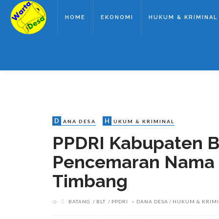
HOME
EKONOMI
HUKUM & KRIMINAL
D
H
ANA DESA
UKUM & KRIMINAL
PPDRI Kabupaten B
Pencemaran Nama 
Timbang
BATANG
BLT
PPDRI
DANA DESA
HUKUM & KRIM