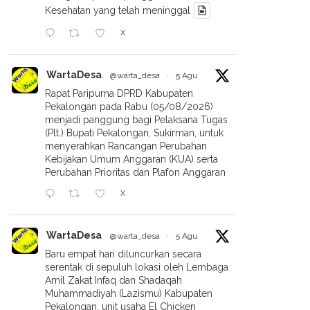
Kesehatan yang telah meninggal
X
WartaDesa
@warta_desa
·
5 Agu
Rapat Paripurna DPRD Kabupaten
Pekalongan pada Rabu (05/08/2026)
menjadi panggung bagi Pelaksana Tugas
(Plt.) Bupati Pekalongan, Sukirman, untuk
menyerahkan Rancangan Perubahan
Kebijakan Umum Anggaran (KUA) serta
Perubahan Prioritas dan Plafon Anggaran
X
WartaDesa
@warta_desa
·
5 Agu
Dentuman Keras Di Tengah
Baru empat hari diluncurkan secara
Badai: Rumah Warga
serentak di sepuluh lokasi oleh Lembaga
Amil Zakat Infaq dan Shadaqah
Karangtengah Subah Disambar
Muhammadiyah (Lazismu) Kabupaten
Petir
Pekalongan, unit usaha El Chicken