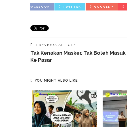
FACEBOOK
TWITTER
GOOGLE +
PREVIOUS ARTICLE
Tak Kenakan Masker, Tak Boleh Masuk
Ke Pasar
YOU MIGHT ALSO LIKE
aten
sikan
ata Penerima