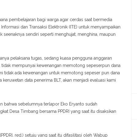
hana pembelajaran bagi warga agar cerdas saat bermedia
Informasi dan Transaksi Elektronik (ITE) untuk menyampaikan
ak seenaknya sendiri seperti menghujat, menghina, maupun
nya pelaksana tugas, sedang kuasa pengguna anggaran
esa tidak mempunyai kewenangan memotong sepeserpun dana
 kami tidak ada kewenangan untuk memotong sepeser pun dana
da keruwetan data penerima BLT, akan menjadi evaluasi kami
kan bahwa sebelumnya terlapor Eko Eryanto sudah
kat Desa Timbang bersama PPDRI yang saat itu disaksikan
DRI, red.) setuju yang saat itu difasilitasi oleh Wabup