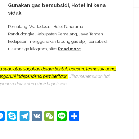
Gunakan gas bersubsidi, Hotel ini kena
sidak
Pemalang, Wartadesa. - Hotel Panorama
Randudongkal Kabupaten Pemalang, Jawa Tengah
kedapatan menggunakan tabung gas elpiji bersubsidi
ukuran tiga kilogram, alias
Read more
a suap atau sogokan dalam bentuk apapun, termasuk uang,
pengaruhi independensi pemberitaan
. Jika menemukan hal
epada redaksi dan pihak kepolisian
kedIn
hatsApp
Messenger
Skype
Telegram
VK
WeChat
Line
Share