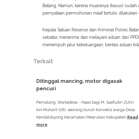
Batang. Namun, karena muaranya (kasus) sudah ad
pernyataan permohonan maaf tertulis dilakukan di
Kepala Satuan Reserse dan Kriminal Polres Ba
sebatas menerima dan melayani aduan dari PPDR
menempuh jalur kekeluargaan, berkas aduan tidak
Terkait
Ditinggal mancing, motor digasak
pencuri
Pemalang, Wartadesa. - Naas bagi M. Saefudin Zuhri
bin Muharil (28), seorang buruh konveksi warga Desa
Kendaldoyong Kecamatan Petarukan Kabupaten
Read
more