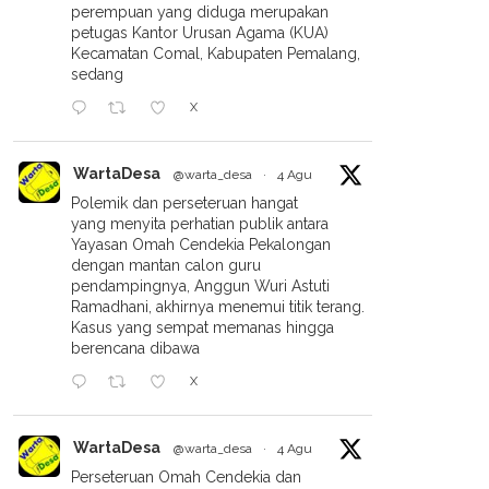
perempuan yang diduga merupakan
petugas Kantor Urusan Agama (KUA)
Kecamatan Comal, Kabupaten Pemalang,
sedang
X
WartaDesa
@warta_desa
·
4 Agu
Polemik dan perseteruan hangat
yang menyita perhatian publik antara
Yayasan Omah Cendekia Pekalongan
dengan mantan calon guru
pendampingnya, Anggun Wuri Astuti
Ramadhani, akhirnya menemui titik terang.
Kasus yang sempat memanas hingga
berencana dibawa
X
WartaDesa
@warta_desa
·
4 Agu
Perseteruan Omah Cendekia dan