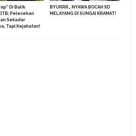
ap” Di Balik
BYURRR… NYAWA BOCAH SD
MI S
ITB: Pelecehan
MELAYANG DI SUNGAI KRAMAT!
PORS
kan Sekadar
NU D
ka, Tapi Kejahatan!