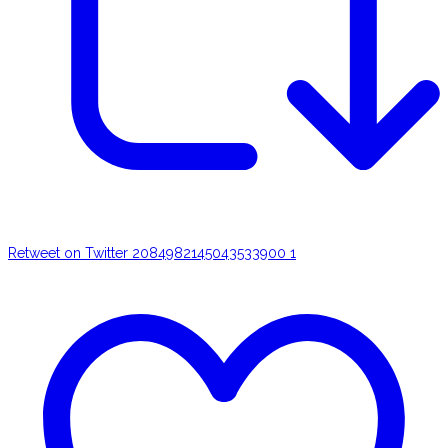
Retweet on Twitter 2084982145043533900
1