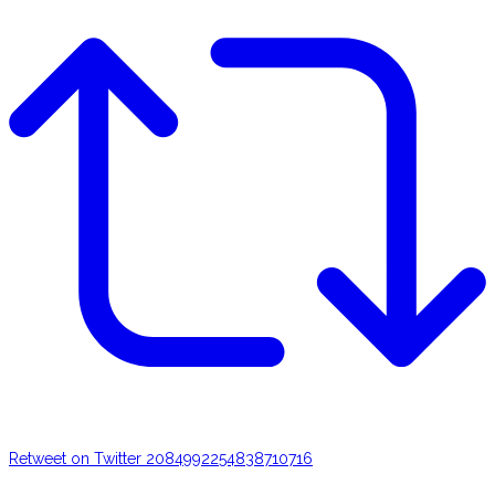
Retweet on Twitter 2084992254838710716