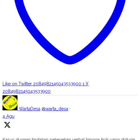
Like on Twitter 2084982145043533900
1
X
2084982145043533900
WartaDesa
@warta_desa
·
4 Agu
Kasus dugaan tindakan pelecehan verbal hingga fisik yang diduga