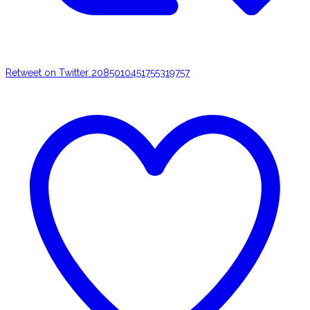
Retweet on Twitter 2085010451755319757