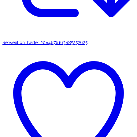
Retweet on Twitter 2084676163885252625