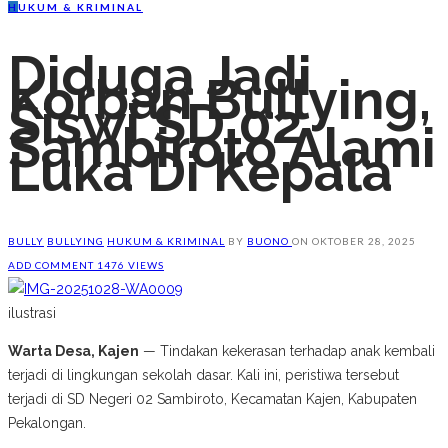
H
UKUM & KRIMINAL
Diduga Jadi
Korban Bullying,
Siswi SD 02
Sambiroto Alami
Luka Di Kepala
BULLY
BULLYING
HUKUM & KRIMINAL
BY
BUONO
ON
OKTOBER 28, 2025
ADD COMMENT
1476 VIEWS
ilustrasi
Warta Desa, Kajen
— Tindakan kekerasan terhadap anak kembali
terjadi di lingkungan sekolah dasar. Kali ini, peristiwa tersebut
terjadi di SD Negeri 02 Sambiroto, Kecamatan Kajen, Kabupaten
Pekalongan.