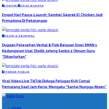
E
KONOMI
S
OSIAL BUDAYA
Empat Hari Pasca-Launch: Sambel Geprek El Chicken Jadi
Primadona Di Pekalongan
H
UKUM & KRIMINAL
Dugaan Pelecehan Verbal & Fisik Belasan Siswi SMAN 1
Kedungwuni Usai: Disdik Jateng Sanksi 2 Oknum Guru
“Dikantorkan”
L
AYANAN PUBLIK
Viral Video Live TikTok Diduga Petugas KUA Comal
Pemalang Saat Jam Kerja, Mengaku “Santai Nunggu Absen”
HOME