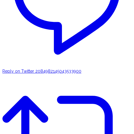
Reply on Twitter 2084982145043533900