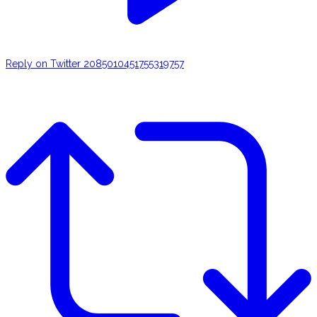
Reply on Twitter 2085010451755319757