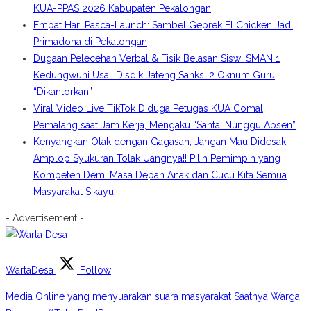
KUA-PPAS 2026 Kabupaten Pekalongan
Empat Hari Pasca-Launch: Sambel Geprek El Chicken Jadi
Primadona di Pekalongan
Dugaan Pelecehan Verbal & Fisik Belasan Siswi SMAN 1
Kedungwuni Usai: Disdik Jateng Sanksi 2 Oknum Guru
“Dikantorkan”
Viral Video Live TikTok Diduga Petugas KUA Comal
Pemalang saat Jam Kerja, Mengaku “Santai Nunggu Absen”
Kenyangkan Otak dengan Gagasan, Jangan Mau Didesak
Amplop Syukuran Tolak Uangnya!! Pilih Pemimpin yang
Kompeten Demi Masa Depan Anak dan Cucu Kita Semua
Masyarakat Sikayu
- Advertisement -
WartaDesa
Follow
Media Online yang menyuarakan suara masyarakat Saatnya Warga