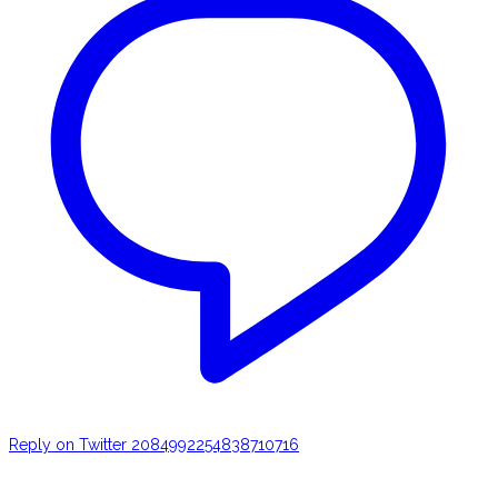
Reply on Twitter 2084992254838710716