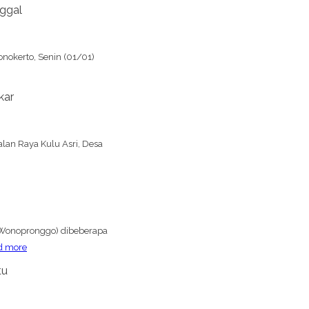
nggal
onokerto, Senin (01/01)
kar
lan Raya Kulu Asri, Desa
 (Wonopronggo) dibeberapa
d more
tu