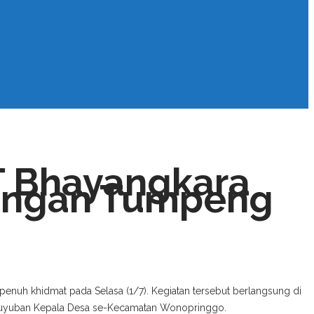
T Bhayangkara
ongan Tumpeng
nuh khidmat pada Selasa (1/7). Kegiatan tersebut berlangsung di
aguyuban Kepala Desa se-Kecamatan Wonopringgo.