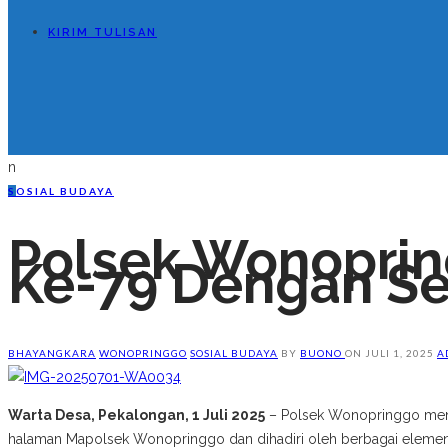
KIRIM TULISAN
n
S
OSIAL BUDAYA
Polsek Wonopri
Ke-79 Dengan S
BHAYANGKARA
WONOPRINGGO
SOSIAL BUDAYA
BY
BUONO
ON
JULI 1, 2025
A
Warta Desa, Pekalongan, 1 Juli 2025
– Polsek Wonopringgo mengg
halaman Mapolsek Wonopringgo dan dihadiri oleh berbagai elemen