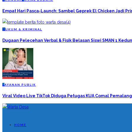
Empat Hari Pasca-Launch: Sambel Geprek El Chicken Jadi P
H
UKUM & KRIMINAL
Dugaan Pelecehan Verbal & Fisik Belasan Siswi SMAN 1 Kedun
L
AYANAN PUBLIK
Viral Video Live TikTok Diduga Petugas KUA Comal Pemalang
HOME