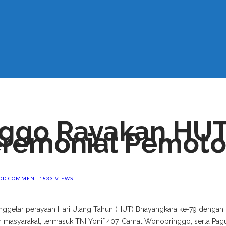
nggo Rayakan HU
eremonial Pemot
DD COMMENT
1833 VIEWS
elar perayaan Hari Ulang Tahun (HUT) Bhayangkara ke-79 dengan pe
 masyarakat, termasuk TNI Yonif 407, Camat Wonopringgo, serta P