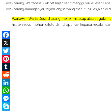
Lebakbarang, Wartadesa. - Akibat hujan yang mengguyur wilayah Lebak
Lebakbarang-Karanganyar, terjadi longsor yang menutup ruas jalan di 
Wartawan Warta Desa dilarang menerima suap atau sogokan da
hal tersebut, mohon difoto dan dilaporkan kepada redaksi dan
Facebook
X
Twitter
Pinterest
Tumblr
Reddit
LinkedIn
WhatsApp
Messenger