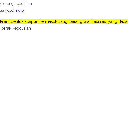
barang, ruas jalan
dua
Read more
lam bentuk apapun, termasuk uang, barang, atau fasilitas, yang da
 pihak kepolisian