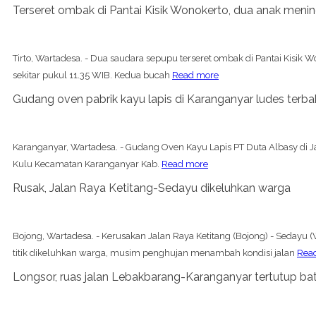
Terseret ombak di Pantai Kisik Wonokerto, dua anak meni
Tirto, Wartadesa. - Dua saudara sepupu terseret ombak di Pantai Kisik W
sekitar pukul 11.35 WIB. Kedua bucah
Read more
Gudang oven pabrik kayu lapis di Karanganyar ludes terba
Karanganyar, Wartadesa. - Gudang Oven Kayu Lapis PT Duta Albasy di Ja
Kulu Kecamatan Karanganyar Kab.
Read more
Rusak, Jalan Raya Ketitang-Sedayu dikeluhkan warga
Bojong, Wartadesa. - Kerusakan Jalan Raya Ketitang (Bojong) - Sedayu
titik dikeluhkan warga, musim penghujan menambah kondisi jalan
Rea
Longsor, ruas jalan Lebakbarang-Karanganyar tertutup ba