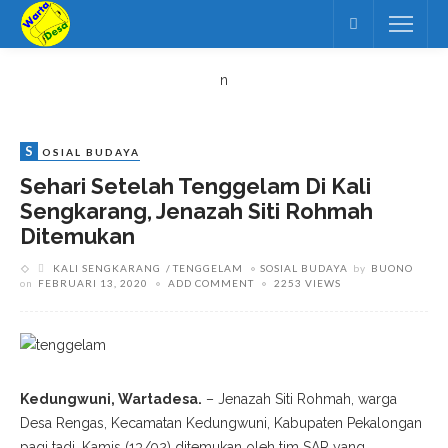
n
S
OSIAL BUDAYA
Sehari Setelah Tenggelam Di Kali
Sengkarang, Jenazah Siti Rohmah
Ditemukan
KALI SENGKARANG
TENGGELAM
SOSIAL BUDAYA
by
BUONO
on
FEBRUARI 13, 2020
ADD COMMENT
2253 VIEWS
Kedungwuni, Wartadesa.
– Jenazah Siti Rohmah, warga
Desa Rengas, Kecamatan Kedungwuni, Kabupaten Pekalongan
pagi tadi, Kamis (13/02) ditemukan oleh tim SAR yang