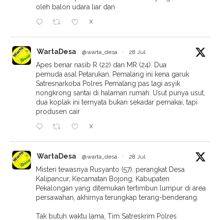
oleh balon udara liar dan
X
WartaDesa
@warta_desa
·
28 Jul
Apes benar nasib R (22) dan MR (24). Dua
pemuda asal Petarukan, Pemalang ini kena garuk
Satresnarkoba Polres Pemalang pas lagi asyik
nongkrong santai di halaman rumah. Usut punya usut,
dua koplak ini ternyata bukan sekadar pemakai, tapi
produsen cair
X
WartaDesa
@warta_desa
·
28 Jul
Misteri tewasnya Rusyanto (57), perangkat Desa
Kalipancur, Kecamatan Bojong, Kabupaten
Pekalongan yang ditemukan tertimbun lumpur di area
persawahan, akhirnya terungkap terang-benderang.
Tak butuh waktu lama, Tim Satreskrim Polres