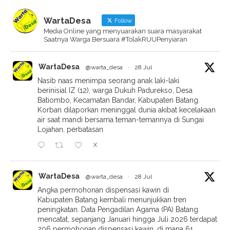
WartaDesa
Follow
Media Online yang menyuarakan suara masyarakat
Saatnya Warga Bersuara #TolakRUUPenyiaran
WartaDesa
@warta_desa
·
28 Jul
Nasib naas menimpa seorang anak laki-laki
berinisial IZ (12), warga Dukuh Padurekso, Desa
Batiombo, Kecamatan Bandar, Kabupaten Batang.
Korban dilaporkan meninggal dunia akibat kecelakaan
air saat mandi bersama teman-temannya di Sungai
Lojahan, perbatasan
X
WartaDesa
@warta_desa
·
28 Jul
Angka permohonan dispensasi kawin di
Kabupaten Batang kembali menunjukkan tren
peningkatan. Data Pengadilan Agama (PA) Batang
mencatat, sepanjang Januari hingga Juli 2026 terdapat
206 permohonan dispensasi kawin, di mana 61