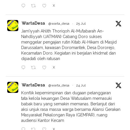
X
WartaDesa
@warta_desa
·
25 Jul
Jam’iyyah Ahlith Thoriqoh Al-Mu’tabarah An-
Nahdliyyah (JATMAN) Cabang Doro sukses
menggelar pengajian rutin Kitab Al-Hikam di Masjid
Darussalam, kawasan Doromantek, Desa Dororejo,
Kecamatan Doro. Kegiatan ini berjalan khidmat dan
dipadati oleh ratusan
X
WartaDesa
@warta_desa
·
24 Jul
Konflik kepemimpinan dan dugaan pelanggaran
tata kelola keuangan Desa Watusalam memasuki
babak baru yang semakin memanas. Berlanjut dari
aksi unjuk rasa massa warga bersama Aliansi Gerakan
Masyarakat Pekalongan Raya (GEMPAR), ruang
audiensi Kantor Kecam
X