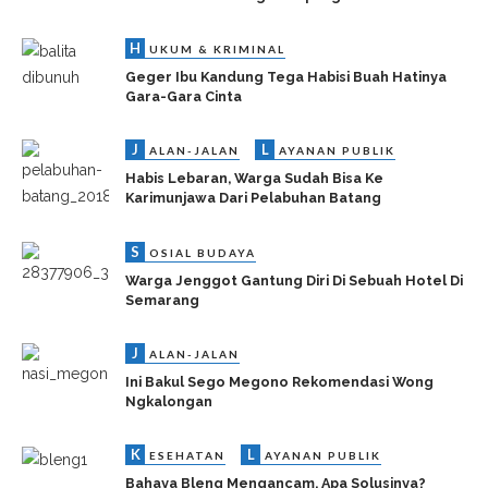
H
UKUM & KRIMINAL
Geger Ibu Kandung Tega Habisi Buah Hatinya
Gara-Gara Cinta
J
L
ALAN-JALAN
AYANAN PUBLIK
Habis Lebaran, Warga Sudah Bisa Ke
Karimunjawa Dari Pelabuhan Batang
S
OSIAL BUDAYA
Warga Jenggot Gantung Diri Di Sebuah Hotel Di
Semarang
J
ALAN-JALAN
Ini Bakul Sego Megono Rekomendasi Wong
Ngkalongan
K
L
ESEHATAN
AYANAN PUBLIK
Bahaya Bleng Mengancam, Apa Solusinya?