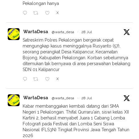
Pekalongan hanya
X
WartaDesa
@warta_desa
·
28 Jul
Satreskrim Polres Pekalongan bergerak cepat
mengungkap kasus meninggalnya Rusyanto (57),
seorang perangkat Desa Kalipancur, Kecamatan
Bojong, Kabupaten Pekalongan. Korban sebelumnya
ditemukan tak bernyawa di area persawahan belakang
SDN 01 Kalipancur
X
WartaDesa
@warta_desa
·
28 Jul
Kabar membanggakan kembali datang dari SMA
Negeri 1 Pekalongan. Thifal Qurraru'ain, siswi kelas XII
Kartini 2, berhasil menyabet Juara 1 Cabang Lomba
Fotografi pada Festival dan Lomba Seni Siswa
Nasional (FLS3N) Tingkat Provinsi Jawa Tengah Tahun
2026