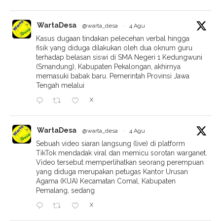
WartaDesa
@warta_desa
·
4 Agu
Kasus dugaan tindakan pelecehan verbal hingga
fisik yang diduga dilakukan oleh dua oknum guru
terhadap belasan siswi di SMA Negeri 1 Kedungwuni
(Smandung), Kabupaten Pekalongan, akhirnya
memasuki babak baru. Pemerintah Provinsi Jawa
Tengah melalui
X
WartaDesa
@warta_desa
·
4 Agu
Sebuah video siaran langsung (live) di platform
TikTok mendadak viral dan memicu sorotan warganet.
Video tersebut memperlihatkan seorang perempuan
yang diduga merupakan petugas Kantor Urusan
Agama (KUA) Kecamatan Comal, Kabupaten
Pemalang, sedang
X