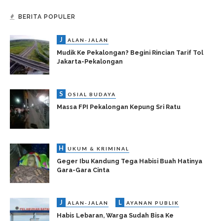
BERITA POPULER
J
ALAN-JALAN
Mudik Ke Pekalongan? Begini Rincian Tarif Tol
Jakarta-Pekalongan
S
OSIAL BUDAYA
Massa FPI Pekalongan Kepung Sri Ratu
H
UKUM & KRIMINAL
Geger Ibu Kandung Tega Habisi Buah Hatinya
Gara-Gara Cinta
J
L
ALAN-JALAN
AYANAN PUBLIK
Habis Lebaran, Warga Sudah Bisa Ke