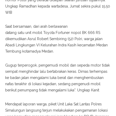
nomor Polisi yang berada didepan searah jurusan tujuannya.
Ungkap Ramadhan kepada wartadesa, Jumat sekira pukul 15.50
WIB
Saat bersamaan, dari arah berlawanan
datang satu unit mobil Toyota Fortuner nopol BK 666 RS
dikemudikan Asrul Robert Sembiring (52) Polri, warga jalan
Abadi Lingkungan VI Kelurahan Indra Kasih kecamatan Medan
Tembung kotamadya Medan.
Gugup terperogok, pengemudi mobil dan sepeda motor tidak
sempat menghindar lalu bertabrakan keras. Dimas terhempas
ke badan jalan mengalami luka berat dan menghembuskan
nafas terakhir di lokasi kejadian, sedang pengenudi mobil
berikut penumpang tidak mengalami luka”. Ungkap Kanit
Mendapat laporan warga, piket Unit Laka Sat Lantas Polres
Simalungun langsung terjun melakukakan pengamanan lokasi