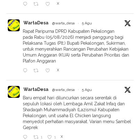
X
WartaDesa
@warta_desa
·
5 Agu
Rapat Paripurna DPRD Kabupaten Pekalongan
pada Rabu (05/08/2026) menjadi panggung bagi
Pelaksana Tugas (Plt.) Bupati Pekalongan, Sukirman,
untuk menyerahkan Rancangan Perubahan Kebijakan
Umum Anggaran (KUA) serta Perubahan Prioritas dan
Plafon Anggaran
X
WartaDesa
@warta_desa
·
5 Agu
Baru empat hari diluncurkan secara serentak di
sepuluh lokasi oleh Lembaga Amil Zakat Infaq dan
Shadaqah Muhammadiyah (Lazismu) Kabupaten
Pekalongan, unit usaha El Chicken langsung
menyedot perhatian masyarakat. Varian menu Sambel
Geprek
X
1
1