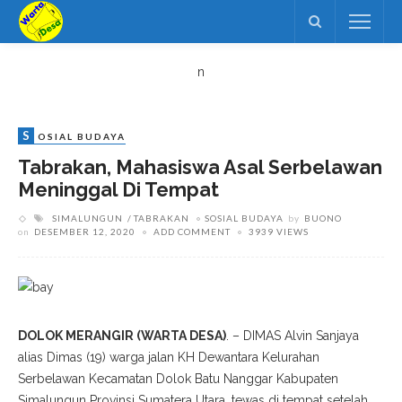
n
S
OSIAL BUDAYA
Tabrakan, Mahasiswa Asal Serbelawan
Meninggal Di Tempat
SIMALUNGUN
TABRAKAN
SOSIAL BUDAYA
by
BUONO
on
DESEMBER 12, 2020
ADD COMMENT
3939 VIEWS
DOLOK MERANGIR (WARTA DESA)
. – DIMAS Alvin Sanjaya
alias Dimas (19) warga jalan KH Dewantara Kelurahan
Serbelawan Kecamatan Dolok Batu Nanggar Kabupaten
Simalungun Provinsi Sumatera Utara, tewas di tempat setelah