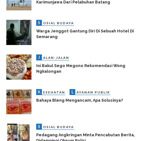
Karimunjawa Dari Pelabuhan Batang
S
OSIAL BUDAYA
Warga Jenggot Gantung Diri Di Sebuah Hotel Di
Semarang
J
ALAN-JALAN
Ini Bakul Sego Megono Rekomendasi Wong
Ngkalongan
K
L
ESEHATAN
AYANAN PUBLIK
Bahaya Bleng Mengancam, Apa Solusinya?
S
OSIAL BUDAYA
Pedagang Angkringan Minta Pencabutan Berita,
Didampingi Oknum Polisi