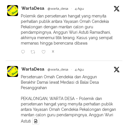
WartaDesa
@warta_desa
·
4 Agu
Polemik dan perseteruan hangat yang menyita
perhatian publik antara Yayasan Omah Cendekia
Pekalongan dengan mantan calon guru
pendampingnya, Anggun Wuri Astuti Ramadhani,
akhirnya menemui titik terang. Kasus yang sempat
memanas hingga berencana dibawa
X
WartaDesa
@warta_desa
·
4 Agu
Perseteruan Omah Cendekia dan Anggun
Berakhir Damai lewat Mediasi di Balai Desa
Pesanggrahan
PEKALONGAN, WARTA DESA – Polemik dan
perseteruan hangat yang menyita perhatian publik
antara Yayasan Omah Cendekia Pekalongan dengan
mantan calon guru pendampingnya, Anggun Wuri
Astuti