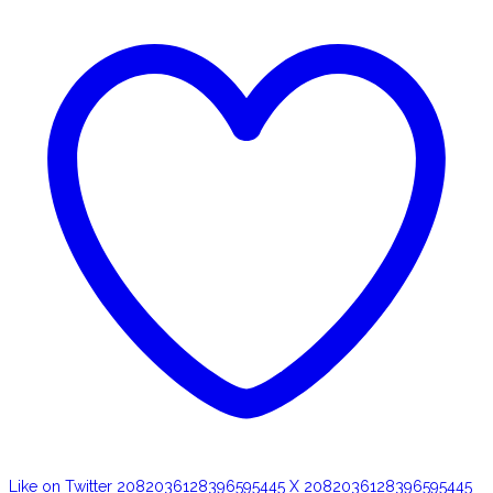
Like on Twitter 2082036128396595445
X
2082036128396595445