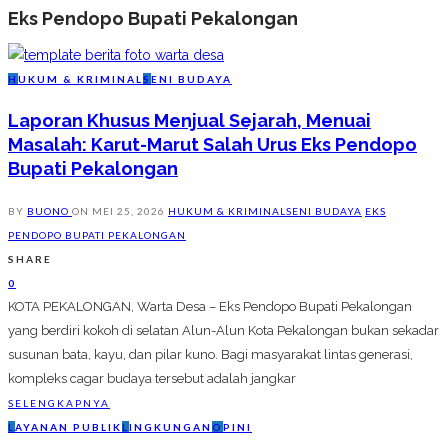
Eks Pendopo Bupati Pekalongan
H
UKUM & KRIMINAL
S
ENI BUDAYA
Laporan Khusus Menjual Sejarah, Menuai
Masalah: Karut-Marut Salah Urus Eks Pendopo
Bupati Pekalongan
BY
BUONO
ON
MEI 25, 2026
HUKUM & KRIMINAL
SENI BUDAYA
EKS
PENDOPO BUPATI PEKALONGAN
SHARE
0
KOTA PEKALONGAN, Warta Desa – Eks Pendopo Bupati Pekalongan
yang berdiri kokoh di selatan Alun-Alun Kota Pekalongan bukan sekadar
susunan bata, kayu, dan pilar kuno. Bagi masyarakat lintas generasi,
kompleks cagar budaya tersebut adalah jangkar
SELENGKAPNYA
L
AYANAN PUBLIK
L
INGKUNGAN
O
PINI