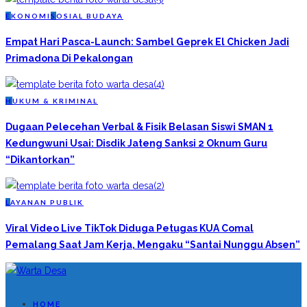
E
KONOMI
S
OSIAL BUDAYA
Empat Hari Pasca-Launch: Sambel Geprek El Chicken Jadi
Primadona Di Pekalongan
H
UKUM & KRIMINAL
Dugaan Pelecehan Verbal & Fisik Belasan Siswi SMAN 1
Kedungwuni Usai: Disdik Jateng Sanksi 2 Oknum Guru
“Dikantorkan”
L
AYANAN PUBLIK
Viral Video Live TikTok Diduga Petugas KUA Comal
Pemalang Saat Jam Kerja, Mengaku “Santai Nunggu Absen”
HOME