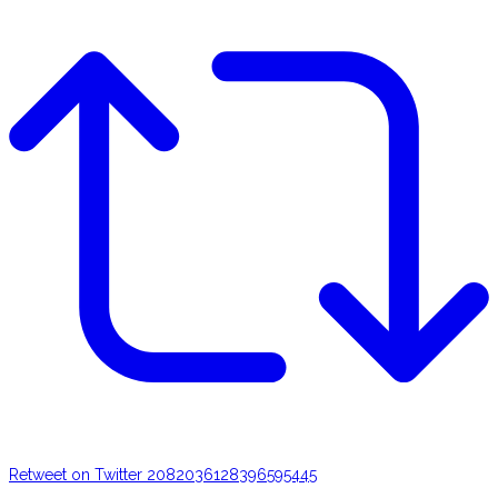
Retweet on Twitter 2082036128396595445