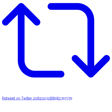
Retweet on Twitter 2082043088982397379