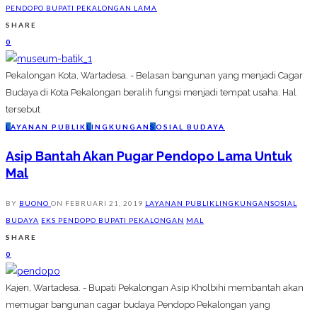
PENDOPO BUPATI PEKALONGAN LAMA
SHARE
0
Pekalongan Kota, Wartadesa. - Belasan bangunan yang menjadi Cagar
Budaya di Kota Pekalongan beralih fungsi menjadi tempat usaha. Hal
tersebut
L
AYANAN PUBLIK
L
INGKUNGAN
S
OSIAL BUDAYA
Asip Bantah Akan Pugar Pendopo Lama Untuk
Mal
BY
BUONO
ON
FEBRUARI 21, 2019
LAYANAN PUBLIK
LINGKUNGAN
SOSIAL
BUDAYA
EKS PENDOPO BUPATI PEKALONGAN
MAL
SHARE
0
Kajen, Wartadesa. - Bupati Pekalongan Asip Kholbihi membantah akan
memugar bangunan cagar budaya Pendopo Pekalongan yang