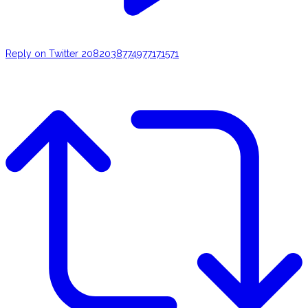
Reply on Twitter 2082038774977171571