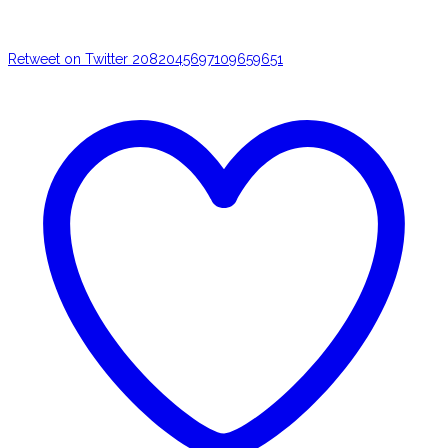
Retweet on Twitter 2082045697109659651