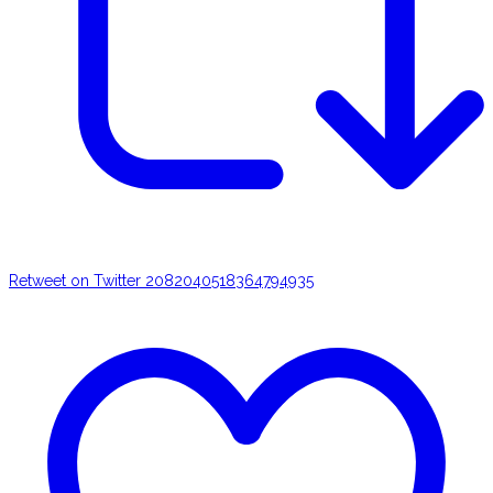
Retweet on Twitter 2082040518364794935