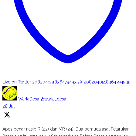
Like on Twitter 2082040518364794935
X
2082040518364794935
WartaDesa
@warta_desa
·
28 Jul
Apes benar nasib R (22) dan MR (24). Dua pemuda asal Petarukan,