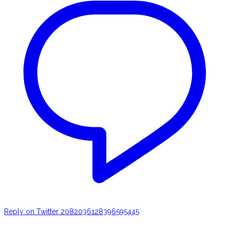
Reply on Twitter 2082036128396595445