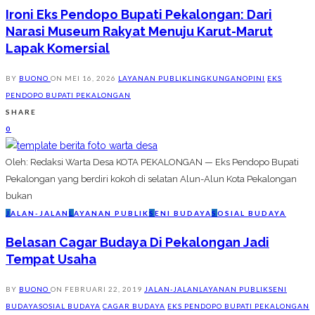
Ironi Eks Pendopo Bupati Pekalongan: Dari
Narasi Museum Rakyat Menuju Karut-Marut
Lapak Komersial
BY
BUONO
ON
MEI 16, 2026
LAYANAN PUBLIK
LINGKUNGAN
OPINI
EKS
PENDOPO BUPATI PEKALONGAN
SHARE
0
Oleh: Redaksi Warta Desa KOTA PEKALONGAN — Eks Pendopo Bupati
Pekalongan yang berdiri kokoh di selatan Alun-Alun Kota Pekalongan
bukan
J
ALAN-JALAN
L
AYANAN PUBLIK
S
ENI BUDAYA
S
OSIAL BUDAYA
Belasan Cagar Budaya Di Pekalongan Jadi
Tempat Usaha
BY
BUONO
ON
FEBRUARI 22, 2019
JALAN-JALAN
LAYANAN PUBLIK
SENI
BUDAYA
SOSIAL BUDAYA
CAGAR BUDAYA
EKS PENDOPO BUPATI PEKALONGAN