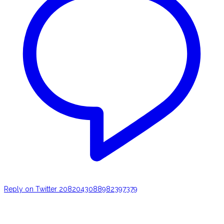
Reply on Twitter 2082043088982397379