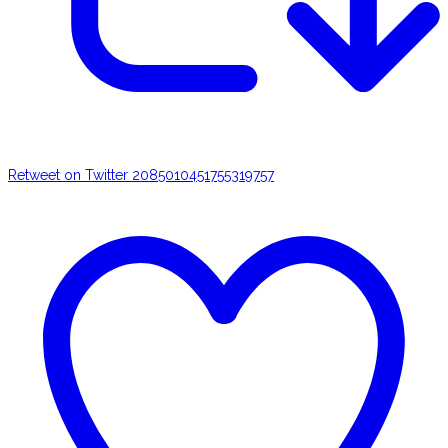
Retweet on Twitter 2085010451755319757