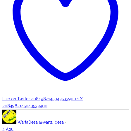
Like on Twitter 2084982145043533900
1
X
2084982145043533900
WartaDesa
@warta_desa
·
4 Agu