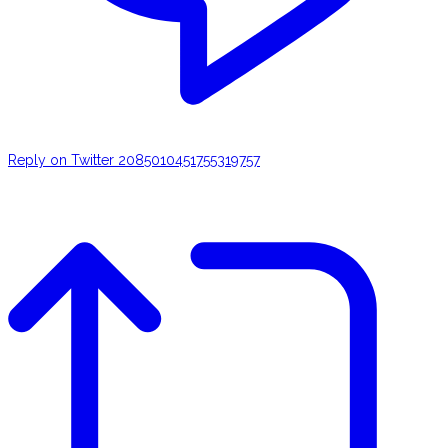
Reply on Twitter 2085010451755319757