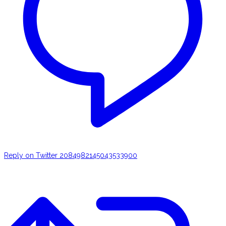
Reply on Twitter 2084982145043533900