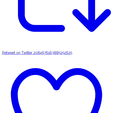
Retweet on Twitter 2084676163885252625