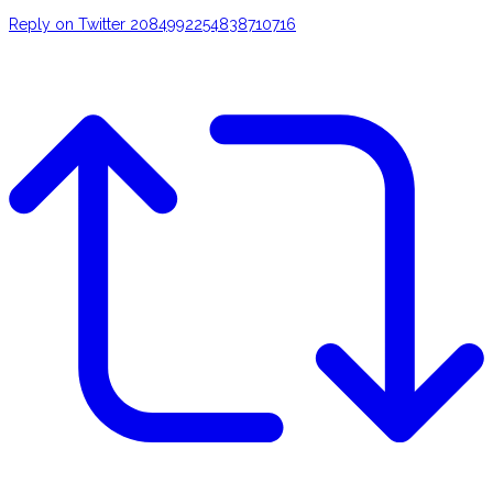
Reply on Twitter 2084992254838710716