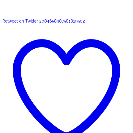
Retweet on Twitter 2084658387581829502