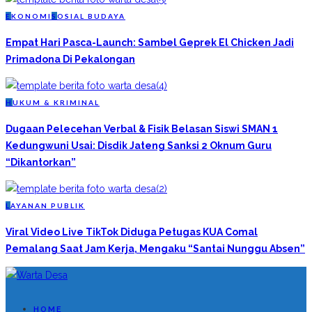
E
KONOMI
S
OSIAL BUDAYA
Empat Hari Pasca-Launch: Sambel Geprek El Chicken Jadi
Primadona Di Pekalongan
H
UKUM & KRIMINAL
Dugaan Pelecehan Verbal & Fisik Belasan Siswi SMAN 1
Kedungwuni Usai: Disdik Jateng Sanksi 2 Oknum Guru
“Dikantorkan”
L
AYANAN PUBLIK
Viral Video Live TikTok Diduga Petugas KUA Comal
Pemalang Saat Jam Kerja, Mengaku “Santai Nunggu Absen”
HOME