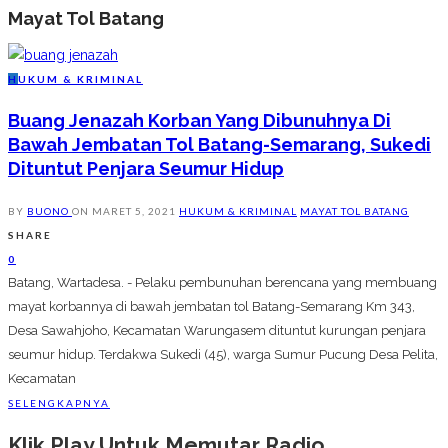
Mayat Tol Batang
H
UKUM & KRIMINAL
Buang Jenazah Korban Yang Dibunuhnya Di
Bawah Jembatan Tol Batang-Semarang, Sukedi
Dituntut Penjara Seumur Hidup
BY
BUONO
ON
MARET 5, 2021
HUKUM & KRIMINAL
MAYAT TOL BATANG
SHARE
0
Batang, Wartadesa. - Pelaku pembunuhan berencana yang membuang
mayat korbannya di bawah jembatan tol Batang-Semarang Km 343,
Desa Sawahjoho, Kecamatan Warungasem dituntut kurungan penjara
seumur hidup. Terdakwa Sukedi (45), warga Sumur Pucung Desa Pelita,
Kecamatan
SELENGKAPNYA
Klik Play Untuk Memutar Radio