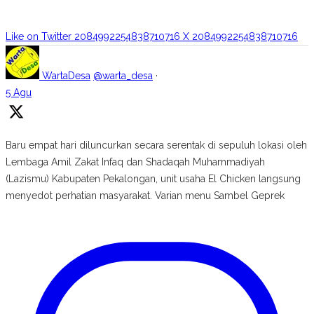
Like on Twitter 2084992254838710716
X
2084992254838710716
WartaDesa
@warta_desa
·
5 Agu
Baru empat hari diluncurkan secara serentak di sepuluh lokasi oleh
Lembaga Amil Zakat Infaq dan Shadaqah Muhammadiyah
(Lazismu) Kabupaten Pekalongan, unit usaha El Chicken langsung
menyedot perhatian masyarakat. Varian menu Sambel Geprek