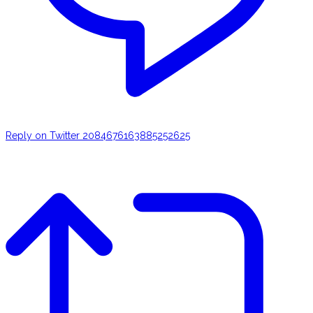
Reply on Twitter 2084676163885252625