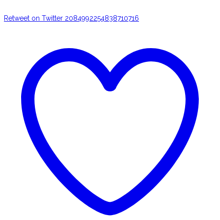
Retweet on Twitter 2084992254838710716