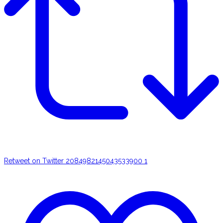
Retweet on Twitter 2084982145043533900
1