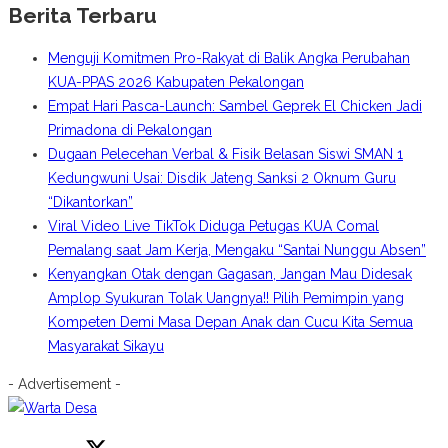
Berita Terbaru
Menguji Komitmen Pro-Rakyat di Balik Angka Perubahan
KUA-PPAS 2026 Kabupaten Pekalongan
Empat Hari Pasca-Launch: Sambel Geprek El Chicken Jadi
Primadona di Pekalongan
Dugaan Pelecehan Verbal & Fisik Belasan Siswi SMAN 1
Kedungwuni Usai: Disdik Jateng Sanksi 2 Oknum Guru
“Dikantorkan”
Viral Video Live TikTok Diduga Petugas KUA Comal
Pemalang saat Jam Kerja, Mengaku “Santai Nunggu Absen”
Kenyangkan Otak dengan Gagasan, Jangan Mau Didesak
Amplop Syukuran Tolak Uangnya!! Pilih Pemimpin yang
Kompeten Demi Masa Depan Anak dan Cucu Kita Semua
Masyarakat Sikayu
- Advertisement -