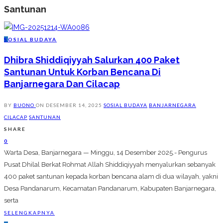
Santunan
S
OSIAL BUDAYA
Dhibra Shiddiqiyyah Salurkan 400 Paket
Santunan Untuk Korban Bencana Di
Banjarnegara Dan Cilacap
BY
BUONO
ON
DESEMBER 14, 2025
SOSIAL BUDAYA
BANJARNEGARA
CILACAP
SANTUNAN
SHARE
0
Warta Desa, Banjarnegara — Minggu, 14 Desember 2025.- Pengurus
Pusat Dhilal Berkat Rohmat Allah Shiddiqiyyah menyalurkan sebanyak
400 paket santunan kepada korban bencana alam di dua wilayah, yakni
Desa Pandanarum, Kecamatan Pandanarum, Kabupaten Banjarnegara,
serta
SELENGKAPNYA