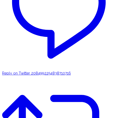
Reply on Twitter 2084992254838710716