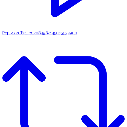
Reply on Twitter 2084982145043533900