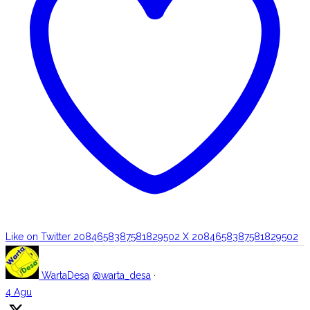
Like on Twitter 2084658387581829502
X
2084658387581829502
WartaDesa
@warta_desa
·
4 Agu