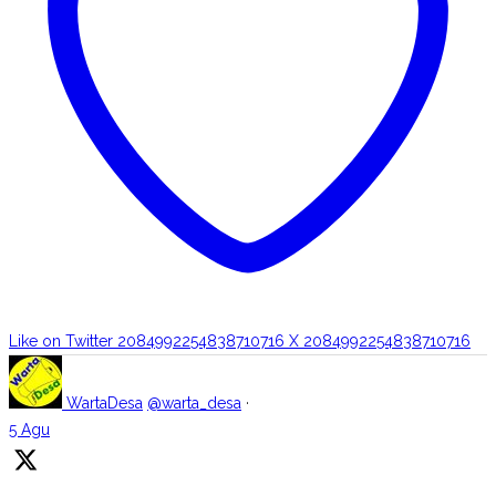
Like on Twitter 2084992254838710716
X
2084992254838710716
WartaDesa
@warta_desa
·
5 Agu