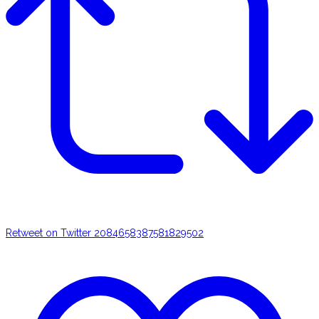
Retweet on Twitter 2084658387581829502