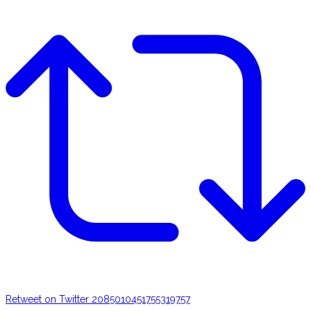
Retweet on Twitter 2085010451755319757