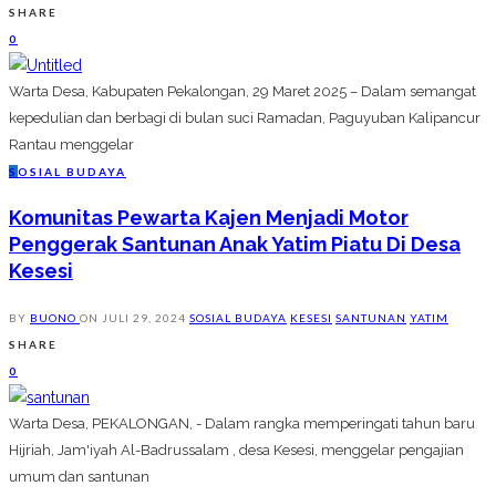
SHARE
0
Warta Desa, Kabupaten Pekalongan, 29 Maret 2025 – Dalam semangat
kepedulian dan berbagi di bulan suci Ramadan, Paguyuban Kalipancur
Rantau menggelar
S
OSIAL BUDAYA
Komunitas Pewarta Kajen Menjadi Motor
Penggerak Santunan Anak Yatim Piatu Di Desa
Kesesi
BY
BUONO
ON
JULI 29, 2024
SOSIAL BUDAYA
KESESI
SANTUNAN
YATIM
SHARE
0
Warta Desa, PEKALONGAN, - Dalam rangka memperingati tahun baru
Hijriah, Jam'iyah Al-Badrussalam , desa Kesesi, menggelar pengajian
umum dan santunan