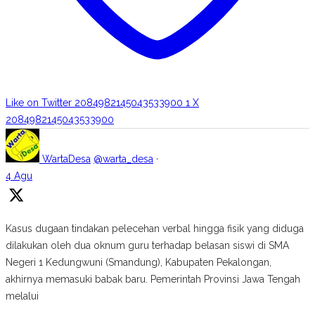
Like on Twitter 2084982145043533900
1
X
2084982145043533900
WartaDesa
@warta_desa
·
4 Agu
Kasus dugaan tindakan pelecehan verbal hingga fisik yang diduga
dilakukan oleh dua oknum guru terhadap belasan siswi di SMA
Negeri 1 Kedungwuni (Smandung), Kabupaten Pekalongan,
akhirnya memasuki babak baru. Pemerintah Provinsi Jawa Tengah
melalui