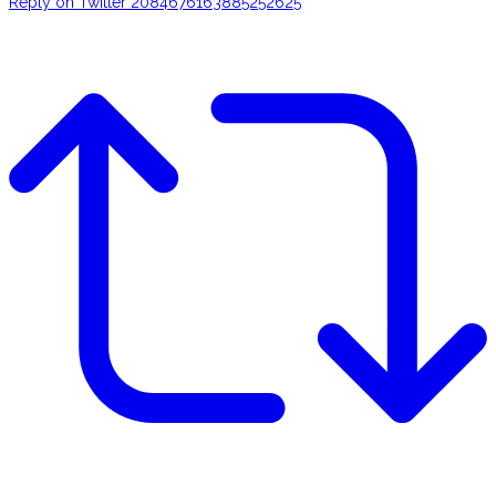
Reply on Twitter 2084676163885252625