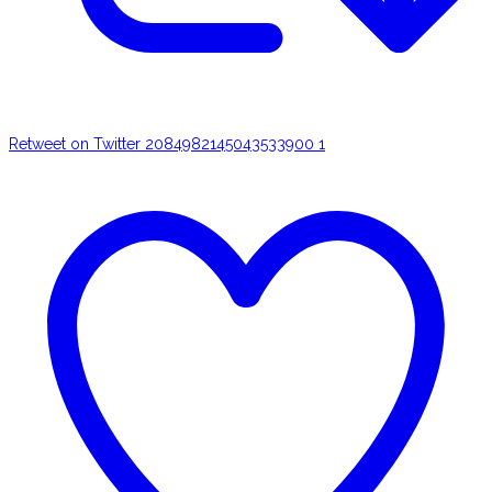
Retweet on Twitter 2084982145043533900
1