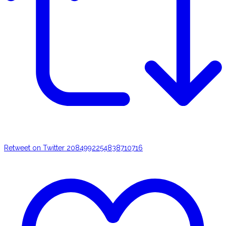
Retweet on Twitter 2084992254838710716