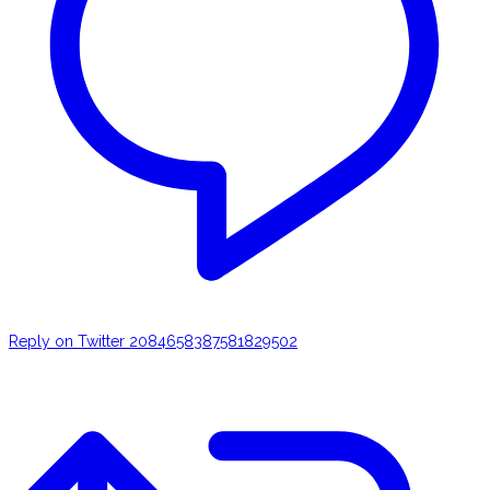
Reply on Twitter 2084658387581829502