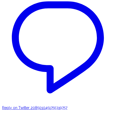
Reply on Twitter 2085010451755319757