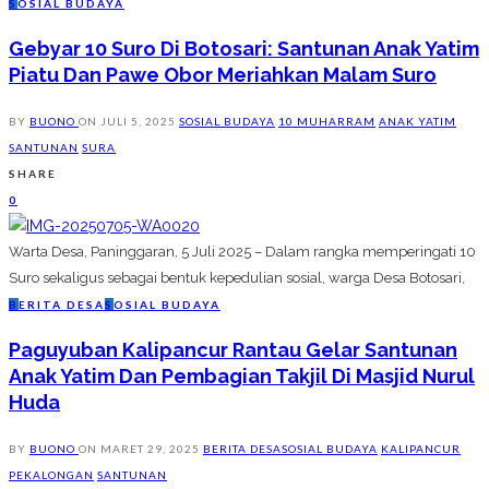
S
OSIAL BUDAYA
Gebyar 10 Suro Di Botosari: Santunan Anak Yatim
Piatu Dan Pawe Obor Meriahkan Malam Suro
BY
BUONO
ON
JULI 5, 2025
SOSIAL BUDAYA
10 MUHARRAM
ANAK YATIM
SANTUNAN
SURA
SHARE
0
Warta Desa, Paninggaran, 5 Juli 2025 – Dalam rangka memperingati 10
Suro sekaligus sebagai bentuk kepedulian sosial, warga Desa Botosari,
B
ERITA DESA
S
OSIAL BUDAYA
Paguyuban Kalipancur Rantau Gelar Santunan
Anak Yatim Dan Pembagian Takjil Di Masjid Nurul
Huda
BY
BUONO
ON
MARET 29, 2025
BERITA DESA
SOSIAL BUDAYA
KALIPANCUR
PEKALONGAN
SANTUNAN