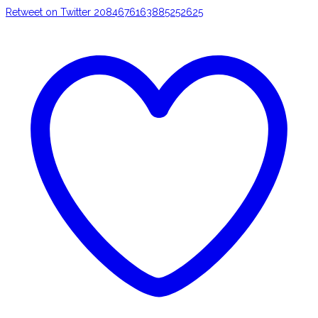
Retweet on Twitter 2084676163885252625