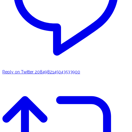
Reply on Twitter 2084982145043533900