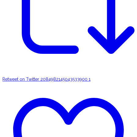
Retweet on Twitter 2084982145043533900
1