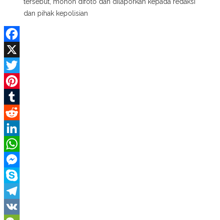
tersebut, mohon difoto dan dilaporkan kepada redaksi
dan pihak kepolisian
Facebook
X
Twitter
Pinterest
Tumblr
Reddit
LinkedIn
WhatsApp
Messenger
Skype
Telegram