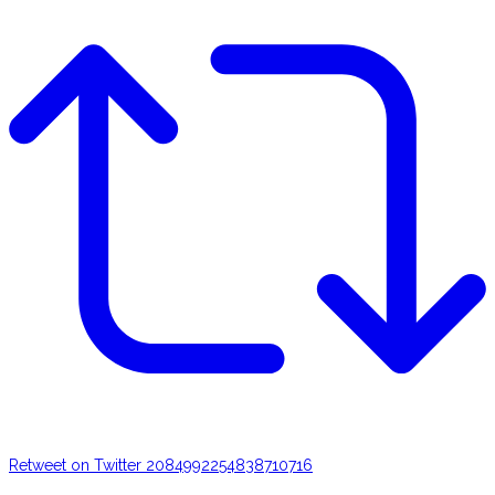
Retweet on Twitter 2084992254838710716