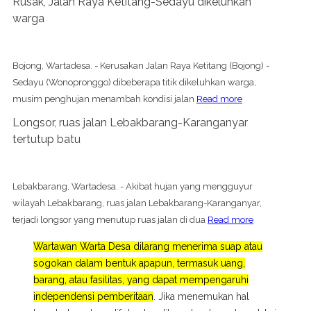
Rusak, Jalan Raya Ketitang-Sedayu dikeluhkan
warga
Bojong, Wartadesa. - Kerusakan Jalan Raya Ketitang (Bojong) -
Sedayu (Wonopronggo) dibeberapa titik dikeluhkan warga,
musim penghujan menambah kondisi jalan
Read more
Longsor, ruas jalan Lebakbarang-Karanganyar
tertutup batu
Lebakbarang, Wartadesa. - Akibat hujan yang mengguyur
wilayah Lebakbarang, ruas jalan Lebakbarang-Karanganyar,
terjadi longsor yang menutup ruas jalan di dua
Read more
Wartawan Warta Desa dilarang menerima suap atau
sogokan dalam bentuk apapun, termasuk uang,
barang, atau fasilitas, yang dapat mempengaruhi
independensi pemberitaan
. Jika menemukan hal