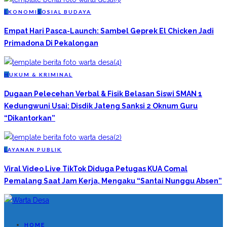
E
KONOMI
S
OSIAL BUDAYA
Empat Hari Pasca-Launch: Sambel Geprek El Chicken Jadi
Primadona Di Pekalongan
H
UKUM & KRIMINAL
Dugaan Pelecehan Verbal & Fisik Belasan Siswi SMAN 1
Kedungwuni Usai: Disdik Jateng Sanksi 2 Oknum Guru
“Dikantorkan”
L
AYANAN PUBLIK
Viral Video Live TikTok Diduga Petugas KUA Comal
Pemalang Saat Jam Kerja, Mengaku “Santai Nunggu Absen”
HOME