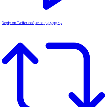
Reply on Twitter 2085010451755319757