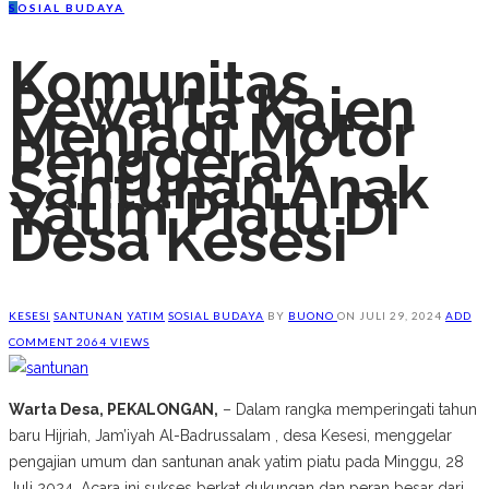
S
OSIAL BUDAYA
Komunitas
Pewarta Kajen
Menjadi Motor
Penggerak
Santunan Anak
Yatim Piatu Di
Desa Kesesi
KESESI
SANTUNAN
YATIM
SOSIAL BUDAYA
BY
BUONO
ON
JULI 29, 2024
ADD
COMMENT
2064 VIEWS
Warta Desa, PEKALONGAN,
– Dalam rangka memperingati tahun
baru Hijriah, Jam’iyah Al-Badrussalam , desa Kesesi, menggelar
pengajian umum dan santunan anak yatim piatu pada Minggu, 28
Juli 2024. Acara ini sukses berkat dukungan dan peran besar dari