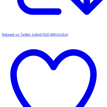
Retweet on Twitter 2084676163885252625