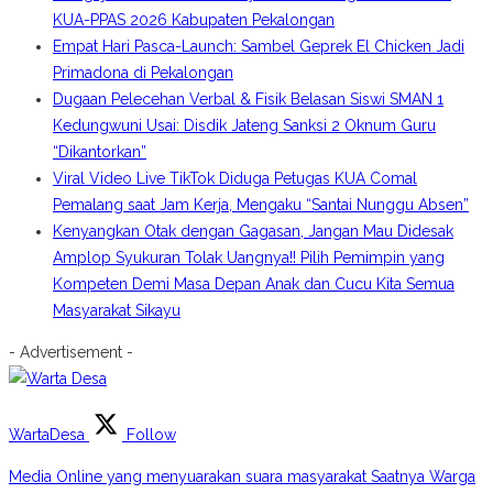
KUA-PPAS 2026 Kabupaten Pekalongan
Empat Hari Pasca-Launch: Sambel Geprek El Chicken Jadi
Primadona di Pekalongan
Dugaan Pelecehan Verbal & Fisik Belasan Siswi SMAN 1
Kedungwuni Usai: Disdik Jateng Sanksi 2 Oknum Guru
“Dikantorkan”
Viral Video Live TikTok Diduga Petugas KUA Comal
Pemalang saat Jam Kerja, Mengaku “Santai Nunggu Absen”
Kenyangkan Otak dengan Gagasan, Jangan Mau Didesak
Amplop Syukuran Tolak Uangnya!! Pilih Pemimpin yang
Kompeten Demi Masa Depan Anak dan Cucu Kita Semua
Masyarakat Sikayu
- Advertisement -
WartaDesa
Follow
Media Online yang menyuarakan suara masyarakat Saatnya Warga