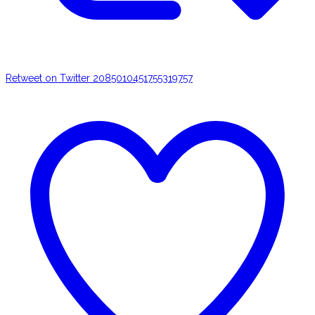
Retweet on Twitter 2085010451755319757