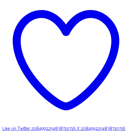
Like on Twitter 2084992254838710716
X
2084992254838710716