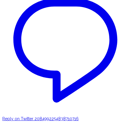
Reply on Twitter 2084992254838710716