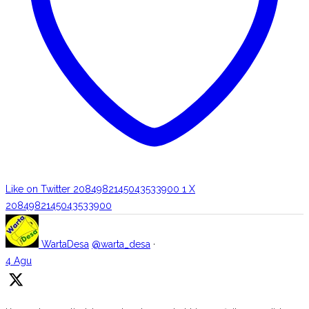
Like on Twitter 2084982145043533900
1
X
2084982145043533900
WartaDesa
@warta_desa
·
4 Agu