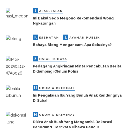
J
ALAN-JALAN
Ini Bakul Sego Megono Rekomendasi Wong
Ngkalongan
K
L
ESEHATAN
AYANAN PUBLIK
Bahaya Bleng Mengancam, Apa Solusinya?
S
OSIAL BUDAYA
Pedagang Angkringan Minta Pencabutan Berita,
Didampingi Oknum Polisi
H
UKUM & KRIMINAL
Ini Pengakuan Ibu Yang Bunuh Anak Kandungnya
Di Subah
H
UKUM & KRIMINAL
Dikira Anak Buah Yang Mengambil Dekorasi
Panggung, Ternyata Dibawa Pencuri