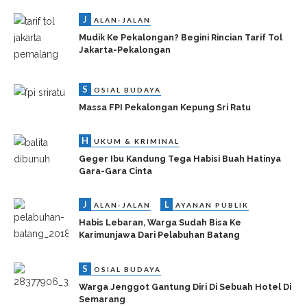
J
ALAN-JALAN
Mudik Ke Pekalongan? Begini Rincian Tarif Tol
Jakarta-Pekalongan
S
OSIAL BUDAYA
Massa FPI Pekalongan Kepung Sri Ratu
H
UKUM & KRIMINAL
Geger Ibu Kandung Tega Habisi Buah Hatinya
Gara-Gara Cinta
J
L
ALAN-JALAN
AYANAN PUBLIK
Habis Lebaran, Warga Sudah Bisa Ke
Karimunjawa Dari Pelabuhan Batang
S
OSIAL BUDAYA
Warga Jenggot Gantung Diri Di Sebuah Hotel Di
Semarang