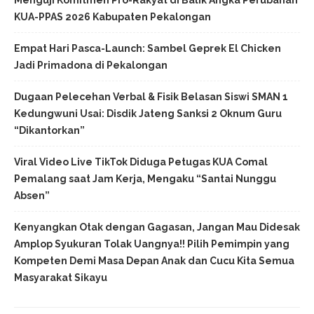
Menguji Komitmen Pro-Rakyat di Balik Angka Perubahan
KUA-PPAS 2026 Kabupaten Pekalongan
Empat Hari Pasca-Launch: Sambel Geprek El Chicken
Jadi Primadona di Pekalongan
Dugaan Pelecehan Verbal & Fisik Belasan Siswi SMAN 1
Kedungwuni Usai: Disdik Jateng Sanksi 2 Oknum Guru
“Dikantorkan”
Viral Video Live TikTok Diduga Petugas KUA Comal
Pemalang saat Jam Kerja, Mengaku “Santai Nunggu
Absen”
Kenyangkan Otak dengan Gagasan, Jangan Mau Didesak
Amplop Syukuran Tolak Uangnya!! Pilih Pemimpin yang
Kompeten Demi Masa Depan Anak dan Cucu Kita Semua
Masyarakat Sikayu