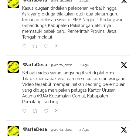
@warta_desa
·
4 Agu
Kasus dugaan tindakan pelecehan verbal hingga
fisik yang diduga dilakukan oleh dua oknum guru
terhadap belasan siswi di SMA Negeri 1 Kedungwuni
(Smandung), Kabupaten Pekalongan, akhirnya
memasuki babak baru. Pemerintah Provinsi Jawa
Tengah melalui
X
WartaDesa
@warta_desa
·
4 Agu
Sebuah video siaran langsung (live) di platform
TikTok mendadak viral dan memicu sorotan warganet.
Video tersebut memperlihatkan seorang perempuan
yang diduga merupakan petugas Kantor Urusan
Agama (KUA) Kecamatan Comal, Kabupaten
Pemalang, sedang
X
WartaDesa
@warta_desa
·
4 Agu