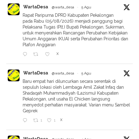
WartaDesa
@warta_desa
·
5 Agu
Rapat Paripurna DPRD Kabupaten Pekalongan
pada Rabu (05/08/2026) menjadi panggung bagi
Pelaksana Tugas (Plt.) Bupati Pekalongan, Sukirman,
untuk menyerahkan Rancangan Perubahan Kebijakan
Umum Anggaran (KUA) serta Perubahan Prioritas dan
Plafon Anggaran
X
WartaDesa
@warta_desa
·
5 Agu
Baru empat hari diluncurkan secara serentak di
sepuluh lokasi oleh Lembaga Amil Zakat Infaq dan
Shadaqah Muhammadiyah (Lazismu) Kabupaten
Pekalongan, unit usaha El Chicken langsung
menyedot perhatian masyarakat. Varian menu Sambel
Geprek
X
1
1
WartaDesa