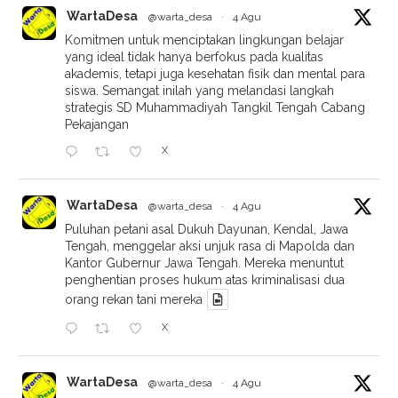
WartaDesa
@warta_desa
·
4 Agu
Komitmen untuk menciptakan lingkungan belajar
yang ideal tidak hanya berfokus pada kualitas
akademis, tetapi juga kesehatan fisik dan mental para
siswa. Semangat inilah yang melandasi langkah
strategis SD Muhammadiyah Tangkil Tengah Cabang
Pekajangan
X
WartaDesa
@warta_desa
·
4 Agu
Puluhan petani asal Dukuh Dayunan, Kendal, Jawa
Tengah, menggelar aksi unjuk rasa di Mapolda dan
Kantor Gubernur Jawa Tengah. Mereka menuntut
penghentian proses hukum atas kriminalisasi dua
orang rekan tani mereka
X
WartaDesa
@warta_desa
·
4 Agu