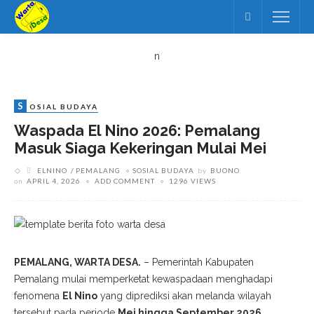
n
S
OSIAL BUDAYA
Waspada El Nino 2026: Pemalang
Masuk Siaga Kekeringan Mulai Mei
ELNINO
PEMALANG
SOSIAL BUDAYA
by
BUONO
on
APRIL 4, 2026
ADD COMMENT
1296 VIEWS
PEMALANG, WARTA DESA.
– Pemerintah Kabupaten
Pemalang mulai memperketat kewaspadaan menghadapi
fenomena
El Nino
yang diprediksi akan melanda wilayah
tersebut pada periode
Mei hingga September 2026
.