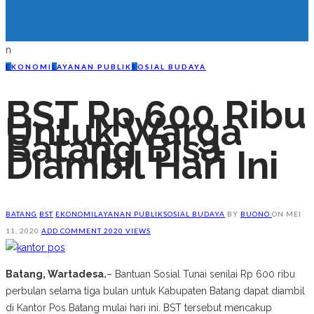
n
E
KONOMI
L
AYANAN PUBLIK
S
OSIAL BUDAYA
BST Rp 600 Ribu
Untuk Warga
Batang Bisa
Diambil Hari Ini
BATANG
BST
EKONOMI
LAYANAN PUBLIK
SOSIAL BUDAYA
BY
BUONO
ON
MEI
11, 2020
ADD COMMENT
2020 VIEWS
Batang, Wartadesa.
– Bantuan Sosial Tunai senilai Rp 600 ribu
perbulan selama tiga bulan untuk Kabupaten Batang dapat diambil
di Kantor Pos Batang mulai hari ini. BST tersebut mencakup