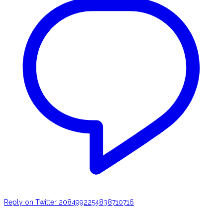
Reply on Twitter 2084992254838710716