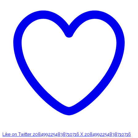
Like on Twitter 2084992254838710716
X
2084992254838710716