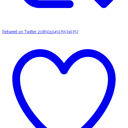
Retweet on Twitter 2085010451755319757