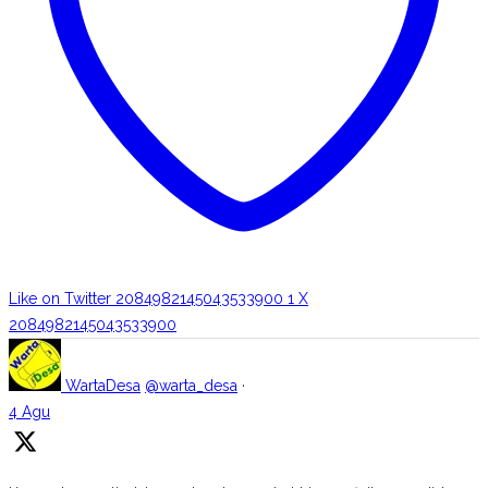
Like on Twitter 2084982145043533900
1
X
2084982145043533900
WartaDesa
@warta_desa
·
4 Agu