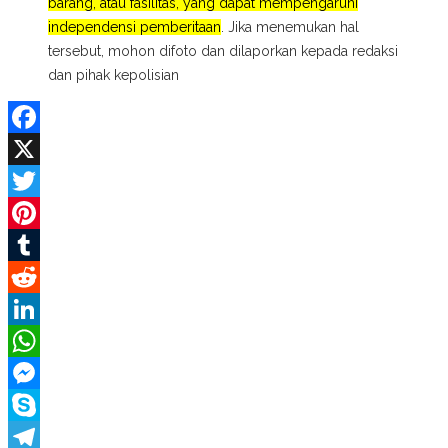
barang, atau fasilitas, yang dapat mempengaruhi
independensi pemberitaan
. Jika menemukan hal
tersebut, mohon difoto dan dilaporkan kepada redaksi
dan pihak kepolisian
Facebook
X
Twitter
Pinterest
Tumblr
Reddit
LinkedIn
WhatsApp
Messenger
Skype