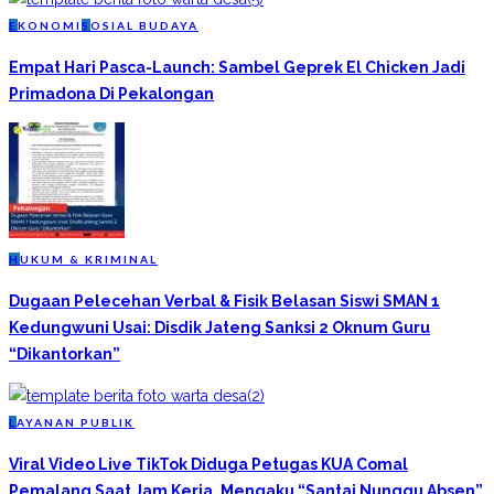
E
KONOMI
S
OSIAL BUDAYA
Empat Hari Pasca-Launch: Sambel Geprek El Chicken Jadi
Primadona Di Pekalongan
H
UKUM & KRIMINAL
Dugaan Pelecehan Verbal & Fisik Belasan Siswi SMAN 1
Kedungwuni Usai: Disdik Jateng Sanksi 2 Oknum Guru
“Dikantorkan”
L
AYANAN PUBLIK
Viral Video Live TikTok Diduga Petugas KUA Comal
Pemalang Saat Jam Kerja, Mengaku “Santai Nunggu Absen”