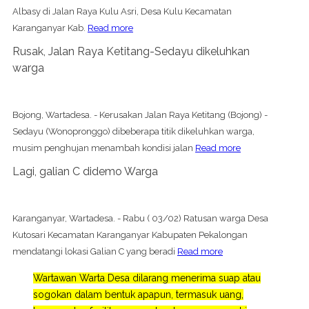
Albasy di Jalan Raya Kulu Asri, Desa Kulu Kecamatan
Karanganyar Kab.
Read more
Rusak, Jalan Raya Ketitang-Sedayu dikeluhkan
warga
Bojong, Wartadesa. - Kerusakan Jalan Raya Ketitang (Bojong) -
Sedayu (Wonopronggo) dibeberapa titik dikeluhkan warga,
musim penghujan menambah kondisi jalan
Read more
Lagi, galian C didemo Warga
Karanganyar, Wartadesa. - Rabu ( 03/02) Ratusan warga Desa
Kutosari Kecamatan Karanganyar Kabupaten Pekalongan
mendatangi lokasi Galian C yang beradi
Read more
Wartawan Warta Desa dilarang menerima suap atau
sogokan dalam bentuk apapun, termasuk uang,