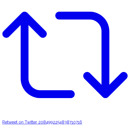
Retweet on Twitter 2084992254838710716