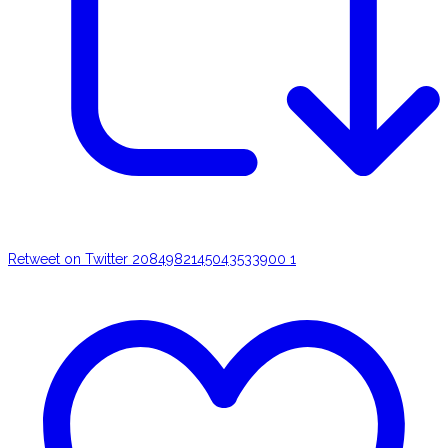
Retweet on Twitter 2084982145043533900
1