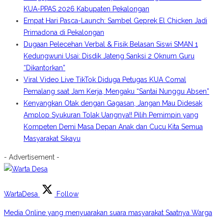
KUA-PPAS 2026 Kabupaten Pekalongan
Empat Hari Pasca-Launch: Sambel Geprek El Chicken Jadi
Primadona di Pekalongan
Dugaan Pelecehan Verbal & Fisik Belasan Siswi SMAN 1
Kedungwuni Usai: Disdik Jateng Sanksi 2 Oknum Guru
“Dikantorkan”
Viral Video Live TikTok Diduga Petugas KUA Comal
Pemalang saat Jam Kerja, Mengaku “Santai Nunggu Absen”
Kenyangkan Otak dengan Gagasan, Jangan Mau Didesak
Amplop Syukuran Tolak Uangnya!! Pilih Pemimpin yang
Kompeten Demi Masa Depan Anak dan Cucu Kita Semua
Masyarakat Sikayu
- Advertisement -
WartaDesa
Follow
Media Online yang menyuarakan suara masyarakat Saatnya Warga