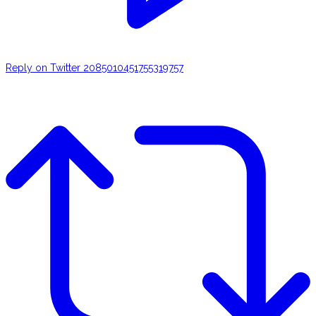
Reply on Twitter 2085010451755319757