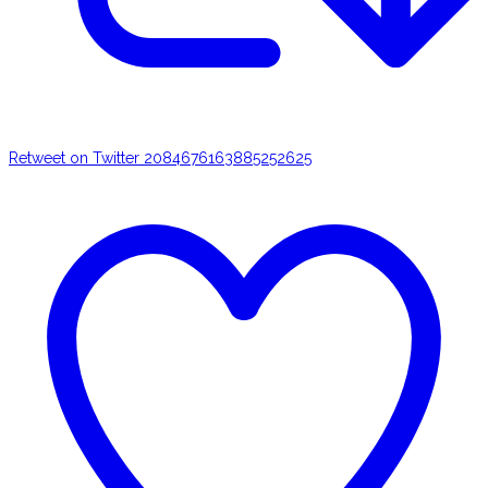
Retweet on Twitter 2084676163885252625