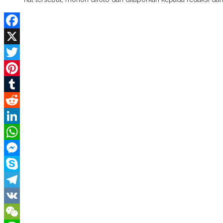
Facebook
X
Twitter
Pinterest
Tumblr
Reddit
LinkedIn
WhatsApp
Messenger
Skype
Telegram
VK