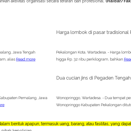
an aktivitas organisasi secara terarah dan profesional.
(Haidar/Fak
Harga lombok di pasar tradisional
malang, Jawa Tengah
Pekalongan Kota, Wartadesa. - Harga lomb
am, alias
Read more
higga Rp. 32 ribu perkilogram, bahkan
Rea
Dua cucian jins di Pegaden Tengah
Kabupaten Pemalang, Jawa
Wonopringgo, Wartadesa. - Dua tempat pe
ore
Wonopringgo Kabupaten Pekalongan ditutup
lam bentuk apapun, termasuk uang, barang, atau fasilitas, yang da
 pihak kepolisian