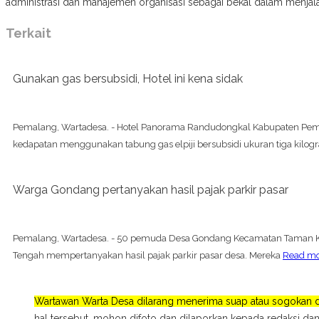
administrasi dan manajemen organisasi sebagai bekal dalam menjalank
Terkait
Gunakan gas bersubsidi, Hotel ini kena sidak
Pemalang, Wartadesa. - Hotel Panorama Randudongkal Kabupaten Pe
kedapatan menggunakan tabung gas elpiji bersubsidi ukuran tiga kilogr
Warga Gondang pertanyakan hasil pajak parkir pasar
Pemalang, Wartadesa. - 50 pemuda Desa Gondang Kecamatan Taman 
Tengah mempertanyakan hasil pajak parkir pasar desa. Mereka
Read m
Wartawan Warta Desa dilarang menerima suap atau sogokan da
hal tersebut, mohon difoto dan dilaporkan kepada redaksi dan