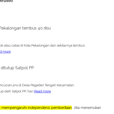
hrudin)
 Pekalongan tembus 40 ribu
ok atau cabai di Kota Pekalongan dan sekitarnya tembus
d more
 ditutup Satpol PP
ncucian jins di Desa Pegaden Tengah Kecamatan
 oleh Satpol PP, hari
Read more
pat mempengaruhi independensi pemberitaan
. Jika menemukan