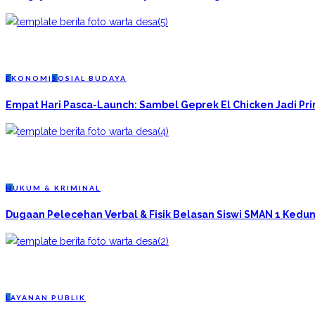
E
KONOMI
S
OSIAL BUDAYA
Empat Hari Pasca-Launch: Sambel Geprek El Chicken Jadi P
H
UKUM & KRIMINAL
Dugaan Pelecehan Verbal & Fisik Belasan Siswi SMAN 1 Kedun
L
AYANAN PUBLIK