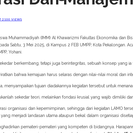
T
2100 VIEWS
asiswa Muhammadiyah (IMM) Al Khawarizmi Fakultas Ekonomika dan Bi
pada Sabtu, 3 Mei 2025, di Kampus 2 FEB UMPP, Kota Pekalongan. Ac
MPP, Yohani.
ekedar berkembang, tetapi juga berintegritas, sebuah konsep yang ia
atkan bahwa kemajuan harus selaras dengan nilai-nilai moral dan inte
 menyampaikan tujuan diadakannya kegiatan tersebut untuk menanam
anlah sekedar teori, melainkan fondasi krusial yang wajib dimiliki dan
asi organisasi dan kepemimpinan, sehingga dari kegiatan LAMO terseb
as yang menjadi landasan utama ataupun bekal dalam organisasi disetia
nghadirkan pemateri-pemateri yang kompeten di bidangnya. Harapan