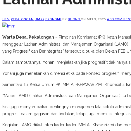
IMM
PEKALONGAN
UMPP
EKONOMI
BY
BUONO
ON
MEI 3, 2025
ADD COMMEN
Warta Desa, Pekalongan
– Pimpinan Komisariat (PK) Ikatan Mah
menggelar Latihan Administrasi dan Manajemen Organisasi (LAMO), 
yang Progresif dan Berintegritas” tersebut dibuka oleh Dekan FEB U
Dalam sambutannya, Yohani menjelaskan jika progresif tidak hanya s
Yohani juga menekankan dimensi etika pada konsep progresif, menyir
Sementara itu, Ketua Umum PK IMM AL-KHAWARIZMI, Khomsatul Isna,
“Materi LAMO (Latihan Administrasi dan Manajemen Organisasi) itu buk
Isna juga menyampaikan pentingnya manajemen tata kelola administr
progresif dalam gagasan dan tindakan, tetapi juga memiliki integrit
Kegiatan LAMO diikuti oleh kader-kader IMM Al-Khawarizmi dan me