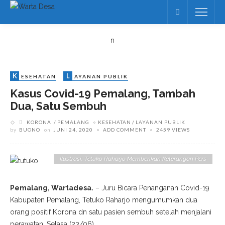
n
K
L
ESEHATAN
AYANAN PUBLIK
Kasus Covid-19 Pemalang, Tambah
Dua, Satu Sembuh
KORONA
PEMALANG
KESEHATAN
LAYANAN PUBLIK
by
BUONO
on
JUNI 24, 2020
ADD COMMENT
2459 VIEWS
Ilustrasi, Tetuko Raharjo Memberikan Keterangan Pers
Pemalang, Wartadesa.
– Juru Bicara Penanganan Covid-19
Kabupaten Pemalang, Tetuko Raharjo mengumumkan dua
orang positif Korona dn satu pasien sembuh setelah menjalani
perawatan. Selasa (23/06).