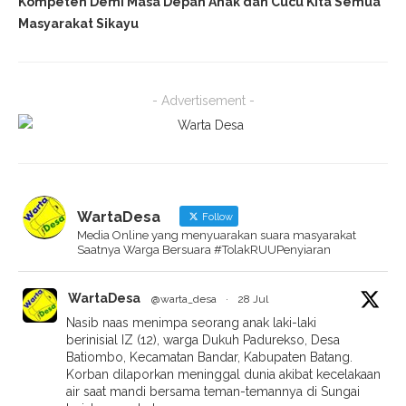
Kompeten Demi Masa Depan Anak dan Cucu Kita Semua
Masyarakat Sikayu
- Advertisement -
WartaDesa
Follow
Media Online yang menyuarakan suara masyarakat
Saatnya Warga Bersuara #TolakRUUPenyiaran
WartaDesa
@warta_desa
·
28 Jul
Nasib naas menimpa seorang anak laki-laki
berinisial IZ (12), warga Dukuh Padurekso, Desa
Batiombo, Kecamatan Bandar, Kabupaten Batang.
Korban dilaporkan meninggal dunia akibat kecelakaan
air saat mandi bersama teman-temannya di Sungai