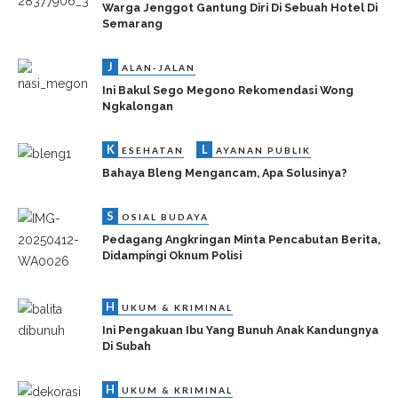
Warga Jenggot Gantung Diri Di Sebuah Hotel Di
Semarang
J
ALAN-JALAN
Ini Bakul Sego Megono Rekomendasi Wong
Ngkalongan
K
L
ESEHATAN
AYANAN PUBLIK
Bahaya Bleng Mengancam, Apa Solusinya?
S
OSIAL BUDAYA
Pedagang Angkringan Minta Pencabutan Berita,
Didampingi Oknum Polisi
H
UKUM & KRIMINAL
Ini Pengakuan Ibu Yang Bunuh Anak Kandungnya
Di Subah
H
UKUM & KRIMINAL