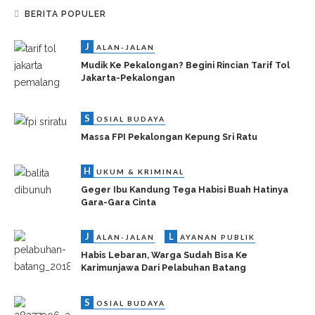
BERITA POPULER
J
ALAN-JALAN
Mudik Ke Pekalongan? Begini Rincian Tarif Tol
Jakarta-Pekalongan
S
OSIAL BUDAYA
Massa FPI Pekalongan Kepung Sri Ratu
H
UKUM & KRIMINAL
Geger Ibu Kandung Tega Habisi Buah Hatinya
Gara-Gara Cinta
J
L
ALAN-JALAN
AYANAN PUBLIK
Habis Lebaran, Warga Sudah Bisa Ke
Karimunjawa Dari Pelabuhan Batang
S
OSIAL BUDAYA