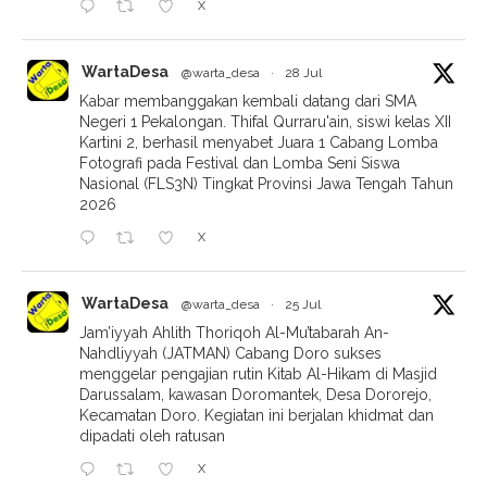
X
WartaDesa
@warta_desa
·
28 Jul
Kabar membanggakan kembali datang dari SMA
Negeri 1 Pekalongan. Thifal Qurraru'ain, siswi kelas XII
Kartini 2, berhasil menyabet Juara 1 Cabang Lomba
Fotografi pada Festival dan Lomba Seni Siswa
Nasional (FLS3N) Tingkat Provinsi Jawa Tengah Tahun
2026
X
WartaDesa
@warta_desa
·
25 Jul
Jam’iyyah Ahlith Thoriqoh Al-Mu’tabarah An-
Nahdliyyah (JATMAN) Cabang Doro sukses
menggelar pengajian rutin Kitab Al-Hikam di Masjid
Darussalam, kawasan Doromantek, Desa Dororejo,
Kecamatan Doro. Kegiatan ini berjalan khidmat dan
dipadati oleh ratusan
X