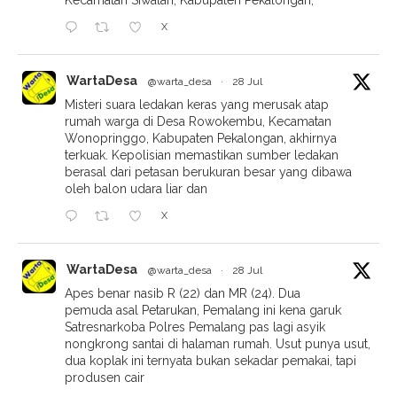
Kecamatan Siwalan, Kabupaten Pekalongan,
X
WartaDesa
@warta_desa
·
28 Jul
Misteri suara ledakan keras yang merusak atap
rumah warga di Desa Rowokembu, Kecamatan
Wonopringgo, Kabupaten Pekalongan, akhirnya
terkuak. Kepolisian memastikan sumber ledakan
berasal dari petasan berukuran besar yang dibawa
oleh balon udara liar dan
X
WartaDesa
@warta_desa
·
28 Jul
Apes benar nasib R (22) dan MR (24). Dua
pemuda asal Petarukan, Pemalang ini kena garuk
Satresnarkoba Polres Pemalang pas lagi asyik
nongkrong santai di halaman rumah. Usut punya usut,
dua koplak ini ternyata bukan sekadar pemakai, tapi
produsen cair