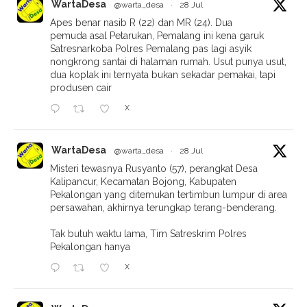
WartaDesa
@warta_desa
·
28 Jul
Apes benar nasib R (22) dan MR (24). Dua
pemuda asal Petarukan, Pemalang ini kena garuk
Satresnarkoba Polres Pemalang pas lagi asyik
nongkrong santai di halaman rumah. Usut punya usut,
dua koplak ini ternyata bukan sekadar pemakai, tapi
produsen cair
X
WartaDesa
@warta_desa
·
28 Jul
Misteri tewasnya Rusyanto (57), perangkat Desa
Kalipancur, Kecamatan Bojong, Kabupaten
Pekalongan yang ditemukan tertimbun lumpur di area
persawahan, akhirnya terungkap terang-benderang.
Tak butuh waktu lama, Tim Satreskrim Polres
Pekalongan hanya
X