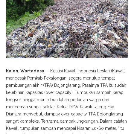
Kondisi TPA Bojonglarang, Linggoasri, Kajen, Pekalongan. Foto:
Kawali Jateng
Kajen, Wartadesa.
– Koalisi Kawali Indonesia Lestari (Kawali)
mendesak Pemkab Pekalongan, segera menutup tempat
pembuangan akhir (TPA) Bojonglarang. Pasalnya TPA itu sudah
kelebihan kapasitas (over capacity). Tumpukan sampah kerap
longsor hingga menimbun lahan pertanian warga dan
mencemari sungai sekitar. Ketua DPW Kawali Jateng Eky
Diantara menyebut, dampak over capacity TPA Bojonglarang
sangat kompleks. Terutama dampak lingkungan. Dalam catatan
Kawali, tumpukan sampah mencapai kisaran 40-60 meter. “Itu