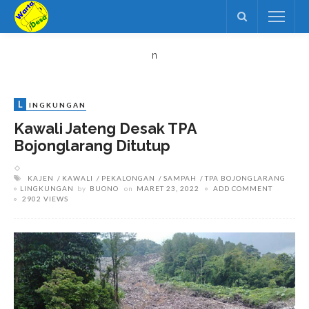
n
L
INGKUNGAN
Kawali Jateng Desak TPA
Bojonglarang Ditutup
KAJEN
KAWALI
PEKALONGAN
SAMPAH
TPA BOJONGLARANG
LINGKUNGAN
by
BUONO
on
MARET 23, 2022
ADD COMMENT
2902 VIEWS