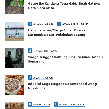
Geger Ibu Kandung Tega Habisi Buah Hatinya
Gara-Gara Cinta
J
L
ALAN-JALAN
AYANAN PUBLIK
Habis Lebaran, Warga Sudah Bisa Ke
Karimunjawa Dari Pelabuhan Batang
S
OSIAL BUDAYA
Warga Jenggot Gantung Diri Di Sebuah Hotel Di
Semarang
J
ALAN-JALAN
Ini Bakul Sego Megono Rekomendasi Wong
Ngkalongan
K
L
ESEHATAN
AYANAN PUBLIK