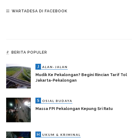
WARTADESA DI FACEBOOK
BERITA POPULER
J
ALAN-JALAN
Mudik Ke Pekalongan? Begini Rincian Tarif Tol
Jakarta-Pekalongan
S
OSIAL BUDAYA
Massa FPI Pekalongan Kepung Sri Ratu
H
UKUM & KRIMINAL