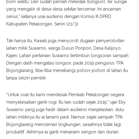
bom waktu. Dan sudah pernah meledak (longsor). Air sungai
yang mengalir di desa-desa sekitar tercemar. Ini ancaman
serius,” katanya usai audiensi dengan Komisi III DPRD
Kabupaten Pekalongan, Senin (21/3).
Tak hanya itu, Kawali juga menyoroti dugaan penyerobotan
lahan milik Suwarno, warga Dusun Ponpon, Desa Kalijoyo,
Kajen. Lahan pertanian Suwarno tertimbun longsoran sampah.
Dengan dalih mengatasi longsor, pada 2019 pengurus TPA
Bojonglarang, tiba-tiba menebangi pohon-pohon di lahan itu
tanpa seizin pemilik.
“Untuk soal itu kami mendesak Pemkab Pekalongan segera
menyelesaikan ganti-rugi. Itu kan sudah sejak 2019,” ujar Eky.
Suwarno yang juga hadir dalam audiensi menjelaskan, dulu
lahan miliknya itu ia tanami padi. Namun sejak sampah TPA
Bojonglarang mencemari lingkungan, sawahnya tidak lagi
produktif. Akhirnya ia ganti menanam sengon dan durian.