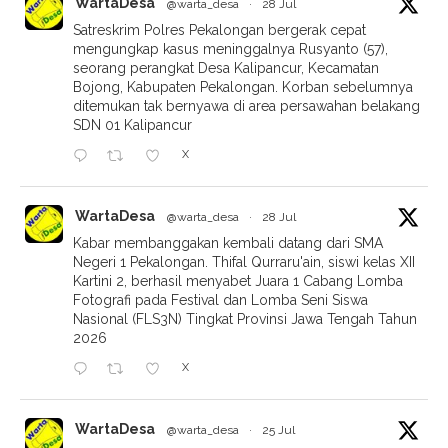
WartaDesa
@warta_desa
·
28 Jul
Satreskrim Polres Pekalongan bergerak cepat
mengungkap kasus meninggalnya Rusyanto (57),
seorang perangkat Desa Kalipancur, Kecamatan
Bojong, Kabupaten Pekalongan. Korban sebelumnya
ditemukan tak bernyawa di area persawahan belakang
SDN 01 Kalipancur
X
WartaDesa
@warta_desa
·
28 Jul
Kabar membanggakan kembali datang dari SMA
Negeri 1 Pekalongan. Thifal Qurraru'ain, siswi kelas XII
Kartini 2, berhasil menyabet Juara 1 Cabang Lomba
Fotografi pada Festival dan Lomba Seni Siswa
Nasional (FLS3N) Tingkat Provinsi Jawa Tengah Tahun
2026
X
WartaDesa
@warta_desa
·
25 Jul