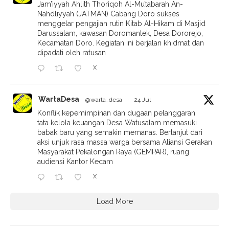
Jam’iyyah Ahlith Thoriqoh Al-Mu’tabarah An-
Nahdliyyah (JATMAN) Cabang Doro sukses
menggelar pengajian rutin Kitab Al-Hikam di Masjid
Darussalam, kawasan Doromantek, Desa Dororejo,
Kecamatan Doro. Kegiatan ini berjalan khidmat dan
dipadati oleh ratusan
X
WartaDesa
@warta_desa
·
24 Jul
Konflik kepemimpinan dan dugaan pelanggaran
tata kelola keuangan Desa Watusalam memasuki
babak baru yang semakin memanas. Berlanjut dari
aksi unjuk rasa massa warga bersama Aliansi Gerakan
Masyarakat Pekalongan Raya (GEMPAR), ruang
audiensi Kantor Kecam
X
Load More