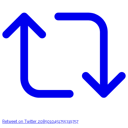
Retweet on Twitter 2085010451755319757