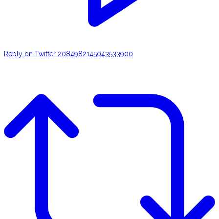
Reply on Twitter 2084982145043533900