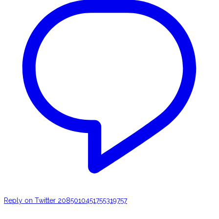
Reply on Twitter 2085010451755319757