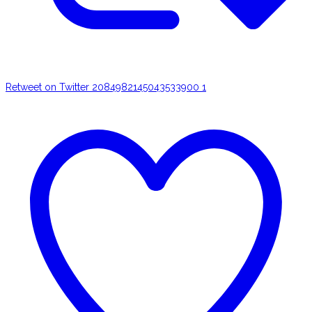
Retweet on Twitter 2084982145043533900
1