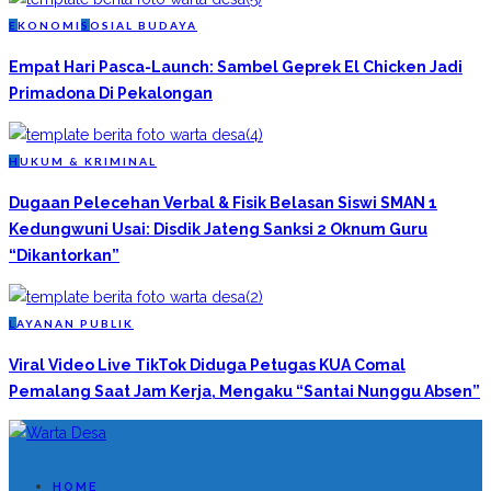
E
KONOMI
S
OSIAL BUDAYA
Empat Hari Pasca-Launch: Sambel Geprek El Chicken Jadi
Primadona Di Pekalongan
H
UKUM & KRIMINAL
Dugaan Pelecehan Verbal & Fisik Belasan Siswi SMAN 1
Kedungwuni Usai: Disdik Jateng Sanksi 2 Oknum Guru
“Dikantorkan”
L
AYANAN PUBLIK
Viral Video Live TikTok Diduga Petugas KUA Comal
Pemalang Saat Jam Kerja, Mengaku “Santai Nunggu Absen”
HOME