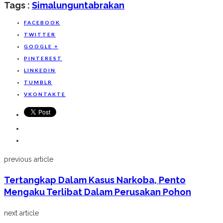
Tags :
Simalungun
Tabrakan
Share
FACEBOOK
TWITTER
GOOGLE +
PINTEREST
LINKEDIN
TUMBLR
VKONTAKTE
previous article
Tertangkap Dalam Kasus Narkoba, Pento
Mengaku Terlibat Dalam Perusakan Pohon
next article