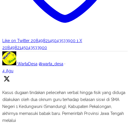
Like on Twitter 2084982145043533900
1
X
2084982145043533900
WartaDesa
@warta_desa
·
4 Agu
Kasus dugaan tindakan pelecehan verbal hingga fisik yang diduga
dilakukan oleh dua oknum guru terhadap belasan siswi di SMA
Negeri 1 Kedungwuni (Smandung), Kabupaten Pekalongan,
akhirnya memasuki babak baru. Pemerintah Provinsi Jawa Tengah
melalui