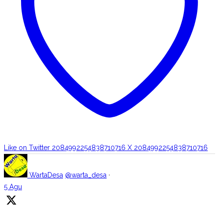
Like on Twitter 2084992254838710716
X
2084992254838710716
WartaDesa
@warta_desa
·
5 Agu