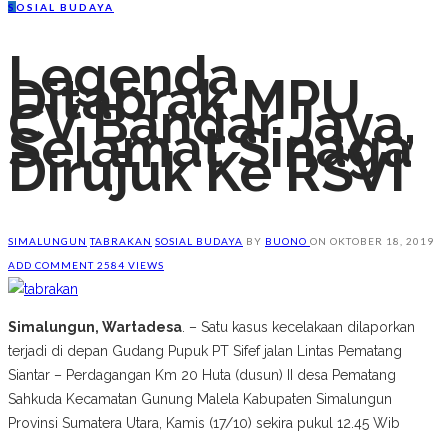
S
OSIAL BUDAYA
Legenda
Ditabrak MPU
CV Bandar Jaya,
Selamat Sinaga
Dirujuk Ke RSVI
SIMALUNGUN
TABRAKAN
SOSIAL BUDAYA
BY
BUONO
ON
OKTOBER 18, 2019
ADD COMMENT
2584 VIEWS
Simalungun, Wartadesa
. – Satu kasus kecelakaan dilaporkan
terjadi di depan Gudang Pupuk PT Sifef jalan Lintas Pematang
Siantar – Perdagangan Km 20 Huta (dusun) II desa Pematang
Sahkuda Kecamatan Gunung Malela Kabupaten Simalungun
Provinsi Sumatera Utara, Kamis (17/10) sekira pukul 12.45 Wib