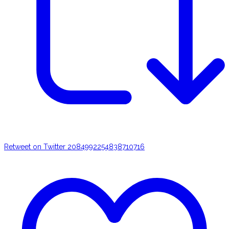
Retweet on Twitter 2084992254838710716