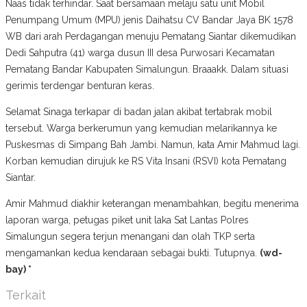
Naas tidak terhindar. Saat bersamaan melaju satu unit Mobil
Penumpang Umum (MPU) jenis Daihatsu CV Bandar Jaya BK 1578
WB dari arah Perdagangan menuju Pematang Siantar dikemudikan
Dedi Sahputra (41) warga dusun III desa Purwosari Kecamatan
Pematang Bandar Kabupaten Simalungun. Braaakk. Dalam situasi
gerimis terdengar benturan keras.
Selamat Sinaga terkapar di badan jalan akibat tertabrak mobil
tersebut. Warga berkerumun yang kemudian melarikannya ke
Puskesmas di Simpang Bah Jambi. Namun, kata Amir Mahmud lagi.
Korban kemudian dirujuk ke RS Vita Insani (RSVI) kota Pematang
Siantar.
Amir Mahmud diakhir keterangan menambahkan, begitu menerima
laporan warga, petugas piket unit laka Sat Lantas Polres
Simalungun segera terjun menangani dan olah TKP serta
mengamankan kedua kendaraan sebagai bukti. Tutupnya.
(wd-
bay) *
Terkait