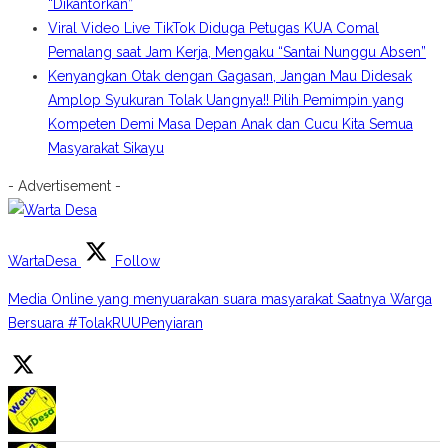
“Dikantorkan”
Viral Video Live TikTok Diduga Petugas KUA Comal
Pemalang saat Jam Kerja, Mengaku “Santai Nunggu Absen”
Kenyangkan Otak dengan Gagasan, Jangan Mau Didesak
Amplop Syukuran Tolak Uangnya!! Pilih Pemimpin yang
Kompeten Demi Masa Depan Anak dan Cucu Kita Semua
Masyarakat Sikayu
- Advertisement -
WartaDesa
Follow
Media Online yang menyuarakan suara masyarakat Saatnya Warga
Bersuara #TolakRUUPenyiaran