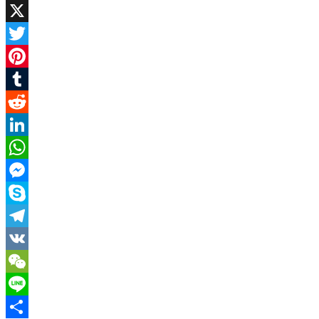
Facebook
X
Twitter
Pinterest
Tumblr
Reddit
LinkedIn
WhatsApp
Messenger
Skype
Telegram
VK
WeChat
Line