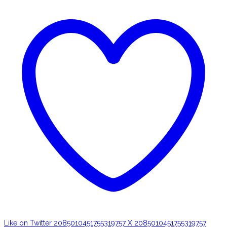
Like on Twitter 2085010451755319757
X
2085010451755319757