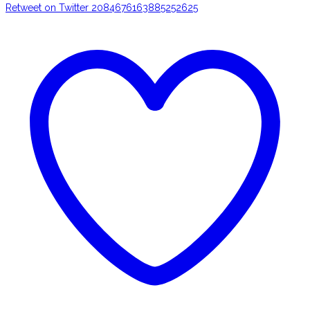
Retweet on Twitter 2084676163885252625