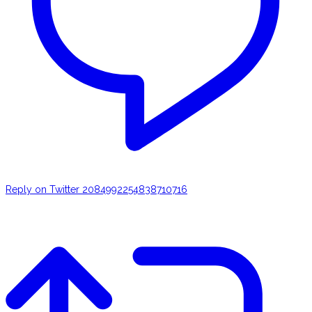
Reply on Twitter 2084992254838710716