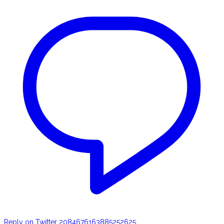
Reply on Twitter 2084676163885252625