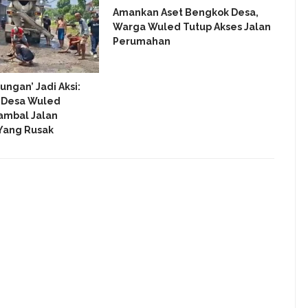
Amankan Aset Bengkok Desa,
Sema
Warga Wuled Tutup Akses Jalan
Muh
Perumahan
Laya
Untu
ungan’ Jadi Aksi:
 Desa Wuled
ambal Jalan
Yang Rusak