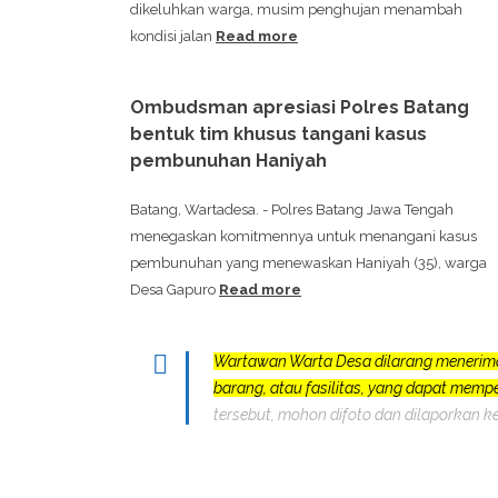
dikeluhkan warga, musim penghujan menambah
kondisi jalan
Read more
Ombudsman apresiasi Polres Batang
bentuk tim khusus tangani kasus
pembunuhan Haniyah
Batang, Wartadesa. - Polres Batang Jawa Tengah
menegaskan komitmennya untuk menangani kasus
pembunuhan yang menewaskan Haniyah (35), warga
Desa Gapuro
Read more
Wartawan Warta Desa dilarang menerim
barang, atau fasilitas, yang dapat mem
tersebut, mohon difoto dan dilaporkan k