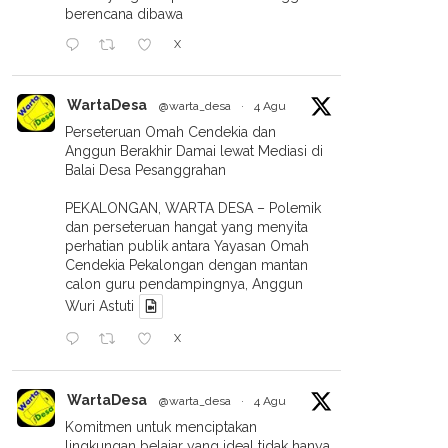
berencana dibawa
X
WartaDesa
@warta_desa
·
4 Agu
Perseteruan Omah Cendekia dan
Anggun Berakhir Damai lewat Mediasi di
Balai Desa Pesanggrahan
PEKALONGAN, WARTA DESA – Polemik
dan perseteruan hangat yang menyita
perhatian publik antara Yayasan Omah
Cendekia Pekalongan dengan mantan
calon guru pendampingnya, Anggun
Wuri Astuti
X
WartaDesa
@warta_desa
·
4 Agu
Komitmen untuk menciptakan
lingkungan belajar yang ideal tidak hanya