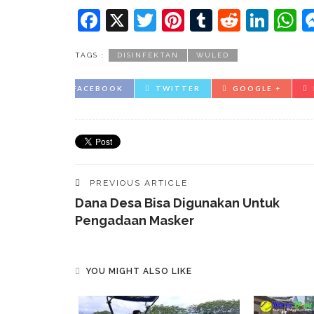
Facebook
X
Twitter
Pinterest
Tumblr
Reddit
Lin
W
TAGS :
DISINFEKTAN
WULED
FACEBOOK
TWITTER
GOOGLE +
PREVIOUS ARTICLE
Dana Desa Bisa Digunakan Untuk
Pengadaan Masker
YOU MIGHT ALSO LIKE