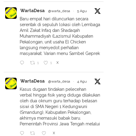
rak Milad Ke-113,
WartaDesa
@warta_desa
·
5 Agu
ammadiyah Hadirkan
nan Kesehatan Gratis
Baru empat hari diluncurkan secara
serentak di sepuluh lokasi oleh Lembaga
k Masyarakat
Amil Zakat Infaq dan Shadaqah
Muhammadiyah (Lazismu) Kabupaten
‎Pemdes Wuled Gelar Audiensi
Pekalongan, unit usaha El Chicken
Bersama Masyarakat Di Balai
langsung menyedot perhatian
Desa Wuled ‎
masyarakat. Varian menu Sambel Geprek
X
1
1
WartaDesa
@warta_desa
·
4 Agu
Kasus dugaan tindakan pelecehan
verbal hingga fisik yang diduga dilakukan
oleh dua oknum guru terhadap belasan
siswi di SMA Negeri 1 Kedungwuni
(Smandung), Kabupaten Pekalongan,
akhirnya memasuki babak baru.
Pemerintah Provinsi Jawa Tengah melalui
X