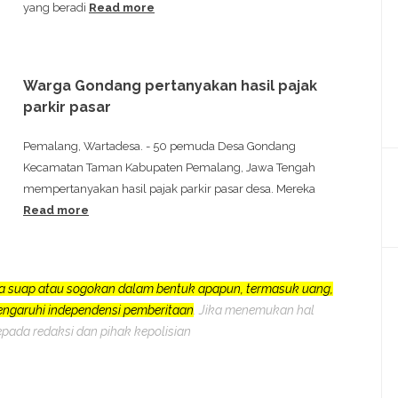
yang beradi
Read more
Warga Gondang pertanyakan hasil pajak
parkir pasar
Pemalang, Wartadesa. - 50 pemuda Desa Gondang
Kecamatan Taman Kabupaten Pemalang, Jawa Tengah
mempertanyakan hasil pajak parkir pasar desa. Mereka
Read more
a suap atau sogokan dalam bentuk apapun, termasuk uang,
pengaruhi independensi pemberitaan
. Jika menemukan hal
epada redaksi dan pihak kepolisian