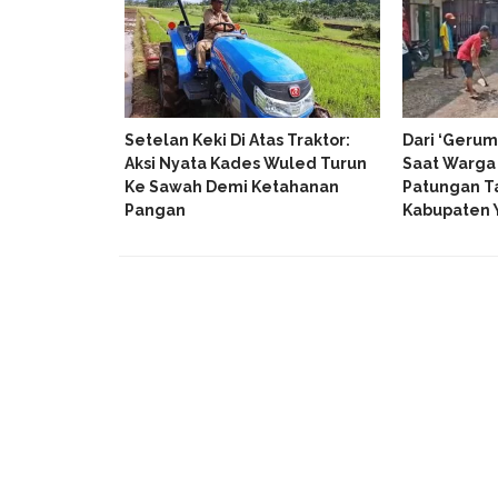
et Mega Data
 Izin Di Desa
k Pernah
busan
Setelan Keki Di Atas Traktor:
Dari ‘Gerum
Aksi Nyata Kades Wuled Turun
Saat Warga
Ke Sawah Demi Ketahanan
Patungan T
Pangan
Kabupaten 