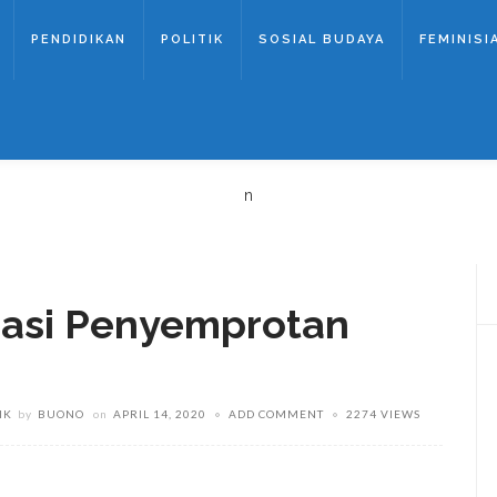
PENDIDIKAN
POLITIK
SOSIAL BUDAYA
FEMINISI
n
iasi Penyemprotan
IK
by
BUONO
on
APRIL 14, 2020
ADD COMMENT
2274 VIEWS