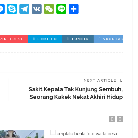
kedIn
hatsApp
Messenger
Skype
Telegram
VK
WeChat
Line
Share
PINTEREST
LINKEDIN
TUMBLR
VKONTAKTE
NEXT ARTICLE
Sakit Kepala Tak Kunjung Sembuh,
Seorang Kakek Nekat Akhiri Hidup