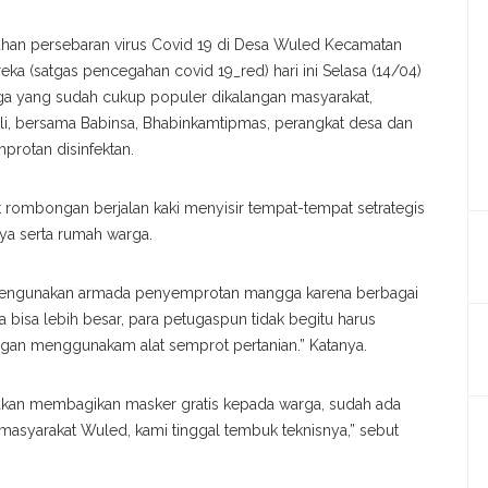
han persebaran virus Covid 19 di Desa Wuled Kecamatan
eka (satgas pencegahan covid 19_red) hari ini Selasa (14/04)
yang sudah cukup populer dikalangan masyarakat,
i, bersama Babinsa, Bhabinkamtipmas, perangkat desa dan
protan disinfektan.
t rombongan berjalan kaki menyisir tempat-tempat setrategis
raya serta rumah warga.
engunakan armada penyemprotan mangga karena berbagai
a bisa lebih besar, para petugaspun tidak begitu harus
gan menggunakam alat semprot pertanian.” Katanya.
akan membagikan masker gratis kepada warga, sudah ada
asyarakat Wuled, kami tinggal tembuk teknisnya,” sebut