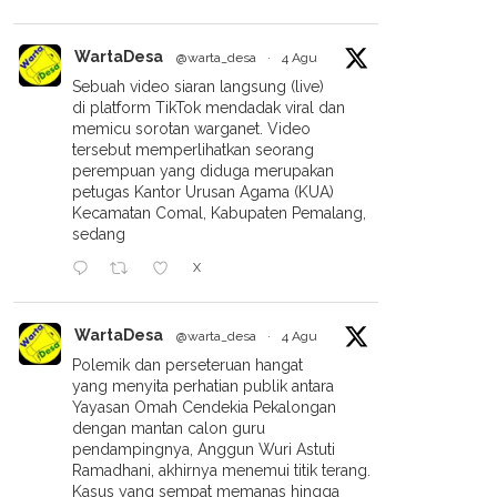
WartaDesa
@warta_desa
·
4 Agu
Sebuah video siaran langsung (live)
di platform TikTok mendadak viral dan
memicu sorotan warganet. Video
tersebut memperlihatkan seorang
perempuan yang diduga merupakan
petugas Kantor Urusan Agama (KUA)
Kecamatan Comal, Kabupaten Pemalang,
sedang
X
WartaDesa
@warta_desa
·
4 Agu
Polemik dan perseteruan hangat
yang menyita perhatian publik antara
Yayasan Omah Cendekia Pekalongan
dengan mantan calon guru
pendampingnya, Anggun Wuri Astuti
Ramadhani, akhirnya menemui titik terang.
Kasus yang sempat memanas hingga