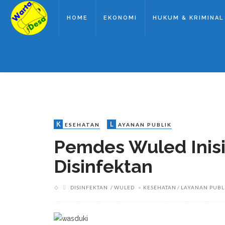
HOME
EKONOMI
HUKUM & KRIMINAL
K
L
ESEHATAN
AYANAN PUBLIK
Pemdes Wuled Inis
Disinfektan
DISINFEKTAN
WULED
KESEHATAN
LAYANAN PUBL