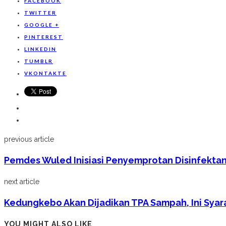
FACEBOOK
TWITTER
GOOGLE +
PINTEREST
LINKEDIN
TUMBLR
VKONTAKTE
previous article
Pemdes Wuled Inisiasi Penyemprotan Disinfekta
next article
Kedungkebo Akan Dijadikan TPA Sampah, Ini Syar
YOU MIGHT ALSO LIKE