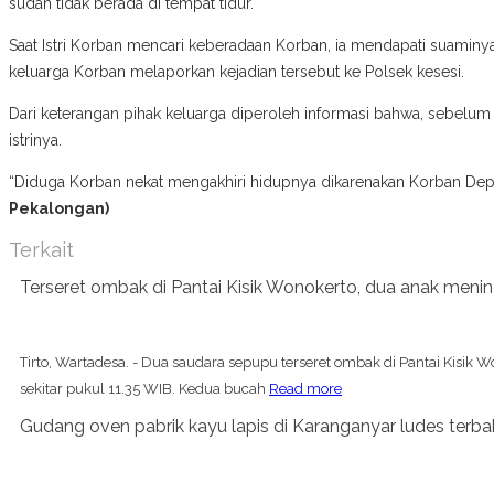
sudah tidak berada di tempat tidur.
Saat Istri Korban mencari keberadaan Korban, ia mendapati suaminy
keluarga Korban melaporkan kejadian tersebut ke Polsek kesesi.
Dari keterangan pihak keluarga diperoleh informasi bahwa, sebel
istrinya.
“Diduga Korban nekat mengakhiri hidupnya dikarenakan Korban Depr
Pekalongan)
Terkait
Terseret ombak di Pantai Kisik Wonokerto, dua anak meni
Tirto, Wartadesa. - Dua saudara sepupu terseret ombak di Pantai Kisik W
sekitar pukul 11.35 WIB. Kedua bucah
Read more
Gudang oven pabrik kayu lapis di Karanganyar ludes terba