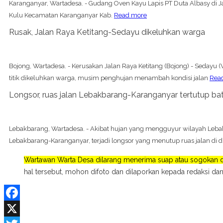
Karanganyar, Wartadesa. - Gudang Oven Kayu Lapis PT Duta Albasy di Ja
Kulu Kecamatan Karanganyar Kab.
Read more
Rusak, Jalan Raya Ketitang-Sedayu dikeluhkan warga
Bojong, Wartadesa. - Kerusakan Jalan Raya Ketitang (Bojong) - Sedayu
titik dikeluhkan warga, musim penghujan menambah kondisi jalan
Rea
Longsor, ruas jalan Lebakbarang-Karanganyar tertutup ba
Lebakbarang, Wartadesa. - Akibat hujan yang mengguyur wilayah Lebak
Lebakbarang-Karanganyar, terjadi longsor yang menutup ruas jalan di 
Wartawan Warta Desa dilarang menerima suap atau sogokan da
hal tersebut, mohon difoto dan dilaporkan kepada redaksi dan
Facebook