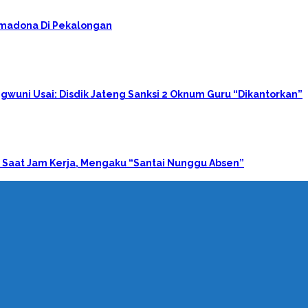
rimadona Di Pekalongan
gwuni Usai: Disdik Jateng Sanksi 2 Oknum Guru “Dikantorkan”
 Saat Jam Kerja, Mengaku “Santai Nunggu Absen”