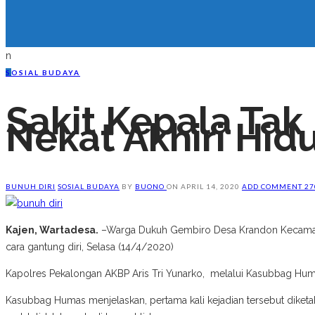
n
S
OSIAL BUDAYA
Sakit Kepala Ta
Nekat Akhiri Hid
BUNUH DIRI
SOSIAL BUDAYA
BY
BUONO
ON
APRIL 14, 2020
ADD COMMENT
27
Kajen, Wartadesa.
–Warga Dukuh Gembiro Desa Krandon Kecamatan
cara gantung diri, Selasa (14/4/2020)
Kapolres Pekalongan AKBP Aris Tri Yunarko, melalui Kasubbag Hum
Kasubbag Humas menjelaskan, pertama kali kejadian tersebut diketahu