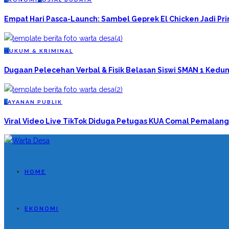
Empat Hari Pasca-Launch: Sambel Geprek El Chicken Jadi P
H
UKUM & KRIMINAL
Dugaan Pelecehan Verbal & Fisik Belasan Siswi SMAN 1 Kedun
L
AYANAN PUBLIK
Viral Video Live TikTok Diduga Petugas KUA Comal Pemalang
HOME
EKONOMI