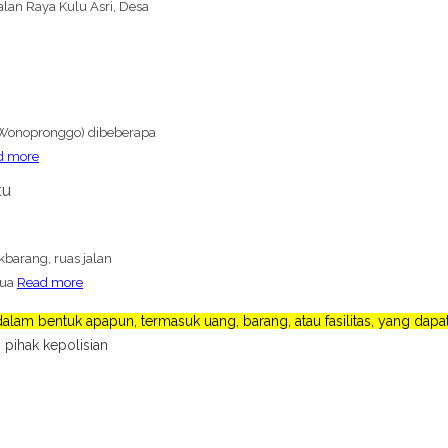
lan Raya Kulu Asri, Desa
 (Wonopronggo) dibeberapa
d more
tu
barang, ruas jalan
dua
Read more
lam bentuk apapun, termasuk uang, barang, atau fasilitas, yang da
 pihak kepolisian