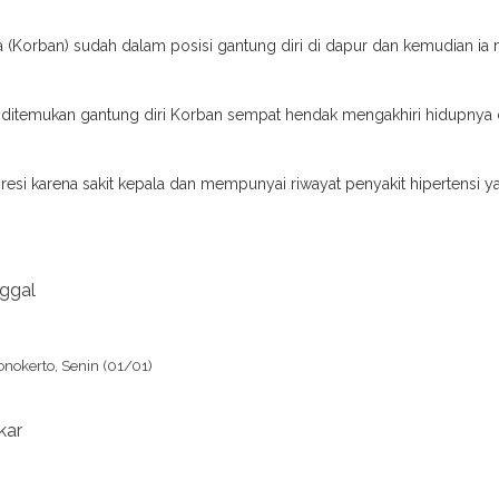
a (Korban) sudah dalam posisi gantung diri di dapur dan kemudian i
um ditemukan gantung diri Korban sempat hendak mengakhiri hidupny
esi karena sakit kepala dan mempunyai riwayat penyakit hipertensi y
nggal
onokerto, Senin (01/01)
kar