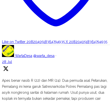
Like on Twitter 2082040518364794935
X
2082040518364794935
WartaDesa
@warta_desa
·
28 Jul
Apes benar nasib R (22) dan MR (24). Dua pemuda asal Petarukan,
Pemalang ini kena garuk Satresnarkoba Polres Pemalang pas lagi
asyik nongkrong santai di halaman rumah. Usut punya usut, dua
koplak ini ternyata bukan sekadar pemakai, tapi produsen cair