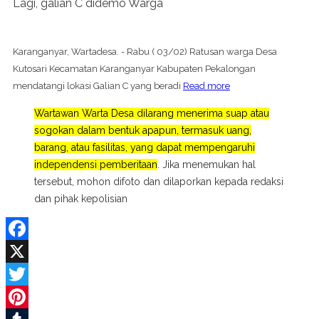
Lagi, galian C didemo Warga
Karanganyar, Wartadesa. - Rabu ( 03/02) Ratusan warga Desa
Kutosari Kecamatan Karanganyar Kabupaten Pekalongan
mendatangi lokasi Galian C yang beradi
Read more
Wartawan Warta Desa dilarang menerima suap atau
sogokan dalam bentuk apapun, termasuk uang,
barang, atau fasilitas, yang dapat mempengaruhi
independensi pemberitaan
. Jika menemukan hal
tersebut, mohon difoto dan dilaporkan kepada redaksi
dan pihak kepolisian
Facebook
X
Twitter