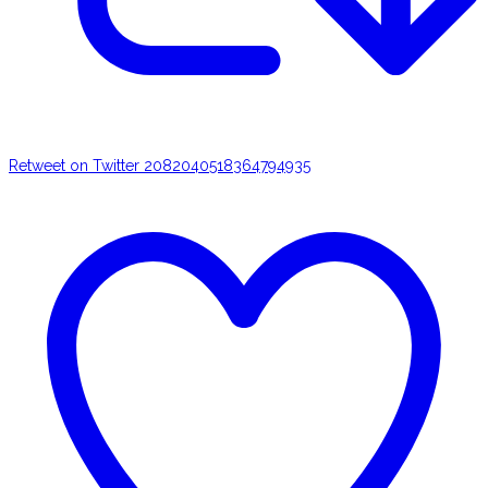
Retweet on Twitter 2082040518364794935