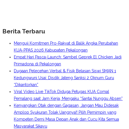
Berita Terbaru
Menguji Komitmen Pro-Rakyat di Balik Angka Perubahan
KUA-PPAS 2026 Kabupaten Pekalongan
Empat Hari Pasca-Launch: Sambel Geprek El Chicken Jadi
Primadona di Pekalongan
Dugaan Pelecehan Verbal & Fisik Belasan Siswi SMAN 1
Kedungwuni Usai: Disdik Jateng Sanksi 2 Oknum Guru
“Dikantorkan”
Viral Video Live TikTok Diduga Petugas KUA Comal
Pemalang saat Jam Kerja, Mengaku “Santai Nunggu Absen”
Kenyangkan Otak dengan Gagasan, Jangan Mau Didesak
Amplop Syukuran Tolak Uangnya!! Pilih Pemimpin yang
Kompeten Demi Masa Depan Anak dan Cucu Kita Semua
Masyarakat Sikayu