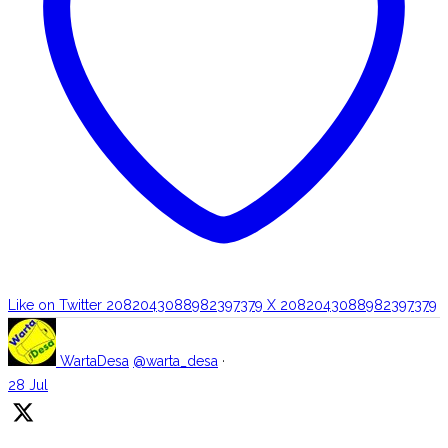
Like on Twitter 2082043088982397379
X
2082043088982397379
WartaDesa
@warta_desa
·
28 Jul