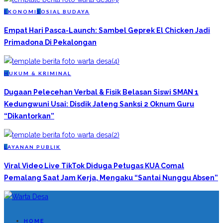
E
KONOMI
S
OSIAL BUDAYA
Empat Hari Pasca-Launch: Sambel Geprek El Chicken Jadi
Primadona Di Pekalongan
H
UKUM & KRIMINAL
Dugaan Pelecehan Verbal & Fisik Belasan Siswi SMAN 1
Kedungwuni Usai: Disdik Jateng Sanksi 2 Oknum Guru
“Dikantorkan”
L
AYANAN PUBLIK
Viral Video Live TikTok Diduga Petugas KUA Comal
Pemalang Saat Jam Kerja, Mengaku “Santai Nunggu Absen”
HOME