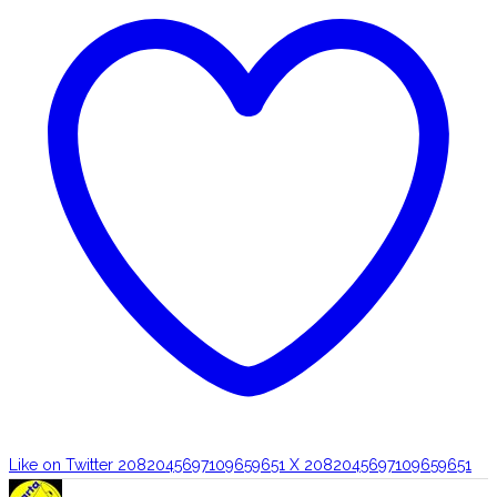
Like on Twitter 2082045697109659651
X
2082045697109659651