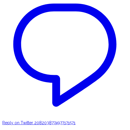
Reply on Twitter 2082038774977171571