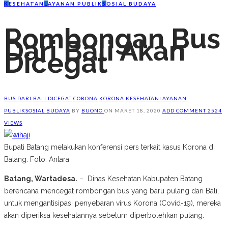
K
ESEHATAN
L
AYANAN PUBLIK
S
OSIAL BUDAYA
Rombongan Bus
Dari Bali Akan
Dicegat
BUS DARI BALI DICEGAT
CORONA
KORONA
KESEHATAN
LAYANAN
PUBLIK
SOSIAL BUDAYA
BY
BUONO
ON
MARET 18, 2020
ADD COMMENT
2524
VIEWS
Bupati Batang melakukan konferensi pers terkait kasus Korona di
Batang. Foto: Antara
Batang, Wartadesa.
– Dinas Kesehatan Kabupaten Batang
berencana mencegat rombongan bus yang baru pulang dari Bali,
untuk mengantisipasi penyebaran virus Korona (Covid-19), mereka
akan diperiksa kesehatannya sebelum diperbolehkan pulang.