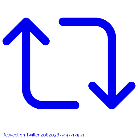
Retweet on Twitter 2082038774977171571