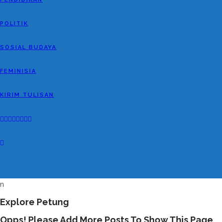
POLITIK
SOSIAL BUDAYA
FEMINISIA
KIRIM TULISAN
n
Explore Petung
Opps! Please Add More Posts To Show This Page