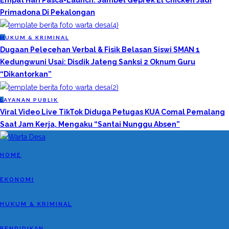
Empat Hari Pasca-Launch: Sambel Geprek El Chicken Jadi
Primadona Di Pekalongan
H
UKUM & KRIMINAL
Dugaan Pelecehan Verbal & Fisik Belasan Siswi SMAN 1
Kedungwuni Usai: Disdik Jateng Sanksi 2 Oknum Guru
“Dikantorkan”
L
AYANAN PUBLIK
Viral Video Live TikTok Diduga Petugas KUA Comal Pemalang
Saat Jam Kerja, Mengaku “Santai Nunggu Absen”
HOME
EKONOMI
HUKUM & KRIMINAL
PENDIDIKAN