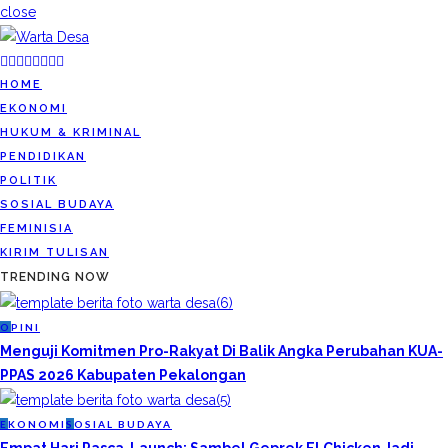
close
HOME
EKONOMI
HUKUM & KRIMINAL
PENDIDIKAN
POLITIK
SOSIAL BUDAYA
FEMINISIA
KIRIM TULISAN
TRENDING NOW
O
PINI
Menguji Komitmen Pro-Rakyat Di Balik Angka Perubahan KUA-
PPAS 2026 Kabupaten Pekalongan
E
KONOMI
S
OSIAL BUDAYA