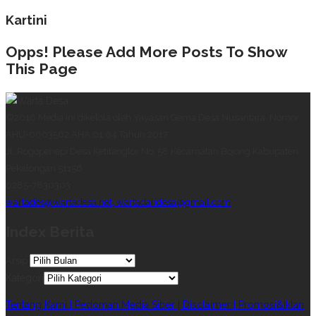
Kartini
Opps! Please Add More Posts To Show
This Page
©2016 Media ini dikelola oleh Yayasan Gema Desa Nusantara. Nomor
AHU-0003562.AHA.01.04 Tahun 2017.
Jl. Rogopenepi Desa Ketitanglor No. 58 Kecamatan Bojong Kabupaten
Pekalongan 51156
0285-7830303
wartades@wartadesa.net, wartadaridesa@gmail.com
Index Berita
Arsip
Kategori
Tentang Kami |
Pedoman Media Siber |
Disclaimer |
Promosi&Iklan