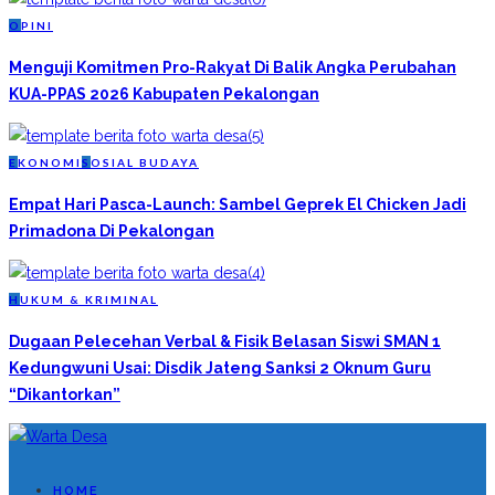
O
PINI
Menguji Komitmen Pro-Rakyat Di Balik Angka Perubahan
KUA-PPAS 2026 Kabupaten Pekalongan
E
KONOMI
S
OSIAL BUDAYA
Empat Hari Pasca-Launch: Sambel Geprek El Chicken Jadi
Primadona Di Pekalongan
H
UKUM & KRIMINAL
Dugaan Pelecehan Verbal & Fisik Belasan Siswi SMAN 1
Kedungwuni Usai: Disdik Jateng Sanksi 2 Oknum Guru
“Dikantorkan”
HOME