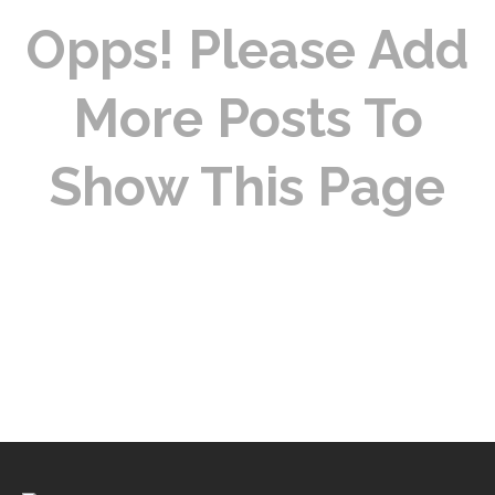
Opps! Please Add
More Posts To
Show This Page