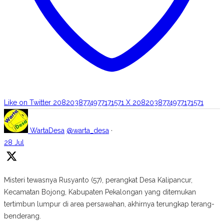
Like on Twitter 2082038774977171571
X
2082038774977171571
WartaDesa
@warta_desa
·
28 Jul
Misteri tewasnya Rusyanto (57), perangkat Desa Kalipancur,
Kecamatan Bojong, Kabupaten Pekalongan yang ditemukan
tertimbun lumpur di area persawahan, akhirnya terungkap terang-
benderang.