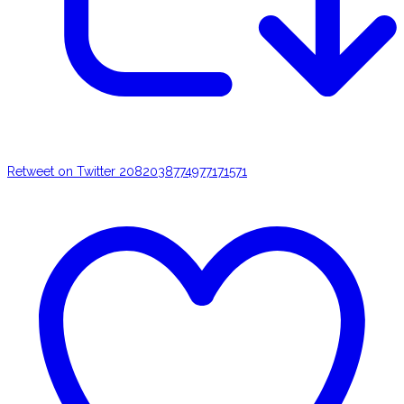
Retweet on Twitter 2082038774977171571