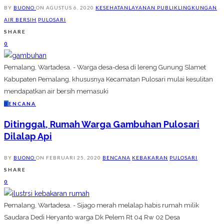
BY
BUONO
ON
AGUSTUS 6, 2020
KESEHATAN
LAYANAN PUBLIK
LINGKUNGAN
AIR BERSIH
PULOSARI
SHARE
0
Pemalang, Wartadesa. - Warga desa-desa di lereng Gunung Slamet
Kabupaten Pemalang, khususnya Kecamatan Pulosari mulai kesulitan
mendapatkan air bersih memasuki
B
ENCANA
Ditinggal, Rumah Warga Gambuhan Pulosari
Dilalap Api
BY
BUONO
ON
FEBRUARI 25, 2020
BENCANA
KEBAKARAN
PULOSARI
SHARE
0
Pemalang, Wartadesa. - Sijago merah melalap habis rumah milik
Saudara Dedi Heryanto warga Dk Pelem Rt 04 Rw 02 Desa