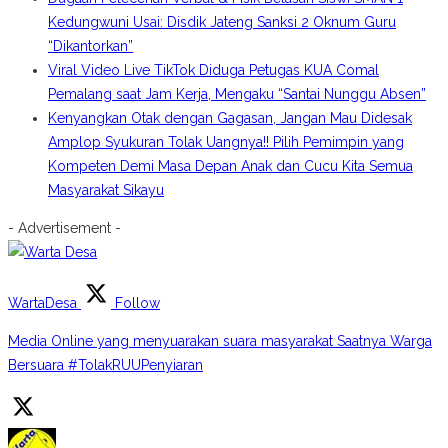
Kedungwuni Usai: Disdik Jateng Sanksi 2 Oknum Guru
“Dikantorkan”
Viral Video Live TikTok Diduga Petugas KUA Comal
Pemalang saat Jam Kerja, Mengaku “Santai Nunggu Absen”
Kenyangkan Otak dengan Gagasan, Jangan Mau Didesak
Amplop Syukuran Tolak Uangnya!! Pilih Pemimpin yang
Kompeten Demi Masa Depan Anak dan Cucu Kita Semua
Masyarakat Sikayu
- Advertisement -
WartaDesa
Follow
Media Online yang menyuarakan suara masyarakat Saatnya Warga
Bersuara #TolakRUUPenyiaran