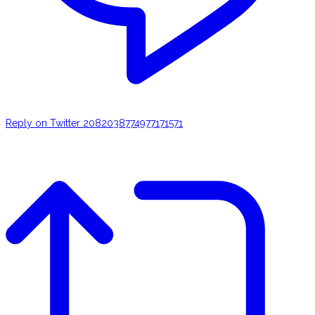
Reply on Twitter 2082038774977171571