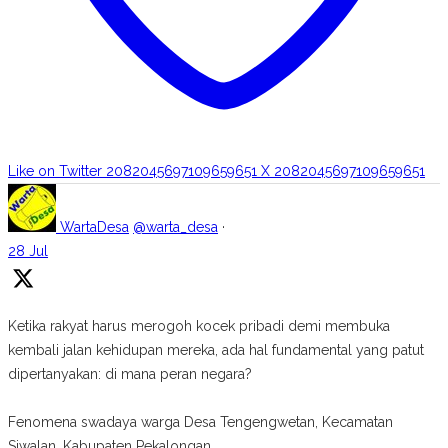
Like on Twitter 2082045697109659651
X
2082045697109659651
WartaDesa
@warta_desa
·
28 Jul
Ketika rakyat harus merogoh kocek pribadi demi membuka
kembali jalan kehidupan mereka, ada hal fundamental yang patut
dipertanyakan: di mana peran negara?
Fenomena swadaya warga Desa Tengengwetan, Kecamatan
Siwalan, Kabupaten Pekalongan,