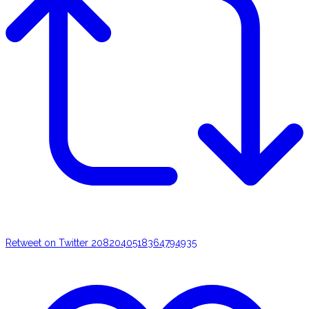
Retweet on Twitter 2082040518364794935