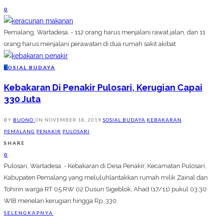
0
Pemalang, Wartadesa. - 112 orang harus menjalani rawat jalan, dan 11
orang harus menjalani perawatan di dua rumah sakit akibat
S
OSIAL BUDAYA
Kebakaran Di Penakir Pulosari, Kerugian Capai
330 Juta
BY
BUONO
ON
NOVEMBER 18, 2019
SOSIAL BUDAYA
KEBAKARAN
PEMALANG
PENAKIR
PULOSARI
SHARE
0
Pulosari, Wartadesa. - Kebakaran di Desa Penakir, Kecamatan Pulosari,
Kabupaten Pemalang yang meluluhlantakkan rumah milik Zainal dan
Tohirin warga RT 05 RW 02 Dusun Sigeblok, Ahad (17/11) pukul 03.30
WIB menelan kerugian hingga Rp. 330
SELENGKAPNYA