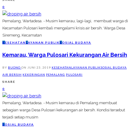
0
Pemalang, Wartadesa. - Musim kemarau, lagi-lagi, membuat warga di
Kecamatan Pulosari kembali mengalami krisis air bersih. Warga Desa
Siremeng, Kecamatan
K
ESEHATAN
L
AYANAN PUBLIK
S
OSIAL BUDAYA
Kemarau, Warga Pulosari Kekurangan Air Bersih
BY
BUONO
ON
JUNI 23, 2019
KESEHATAN
LAYANAN PUBLIK
SOSIAL BUDAYA
AIR BERSIH
KEKERINGAN
PEMALANG
PULOSARI
SHARE
0
Pemalang, Wartadesa. - Musim kemarau di Pemalang membuat
sebagian warga Desa Pulosari kekurangan air bersih. Kondisi tersebut
terjadi setiap musim
S
OSIAL BUDAYA