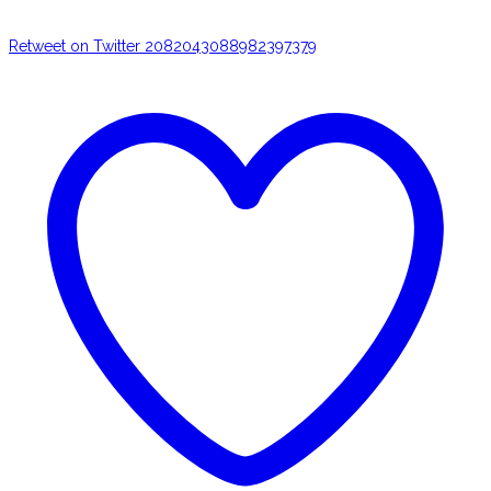
Retweet on Twitter 2082043088982397379