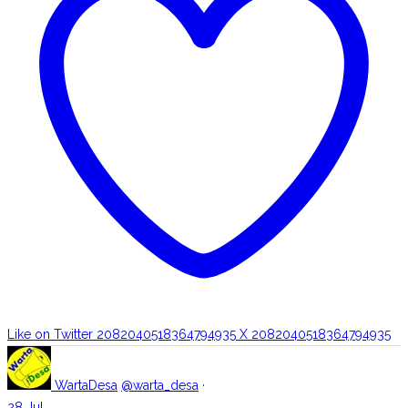
Like on Twitter 2082040518364794935
X
2082040518364794935
WartaDesa
@warta_desa
·
28 Jul