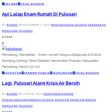
B
ENCANA
S
OSIAL BUDAYA
Api Lalap Enam Rumah Di Pulosari
BY
BUONO
ON
NOVEMBER 1, 2019
BENCANA
SOSIAL BUDAYA
KEBAKARAN
PEMALANG
PULOSARI
SHARE
0
Pemalang, Wartadesa. - Enam rumah hangus dilalap api di Dukuh
Kandang Gotong, Desa Clekatan, Kecamatan Pulosari, Kabupaten
Pemalang, Kamis (31/10).
K
ESEHATAN
L
AYANAN PUBLIK
L
INGKUNGAN
S
OSIAL BUDAYA
Lagi, Pulosari Alami Krisis Air Bersih
BY
BUONO
ON
JUNI 28, 2019
KESEHATAN
LAYANAN
PUBLIK
LINGKUNGAN
SOSIAL BUDAYA
KRISIS AIR
KRISIS AIR BERSIH
PEMALANG
PULOSARI
SHARE