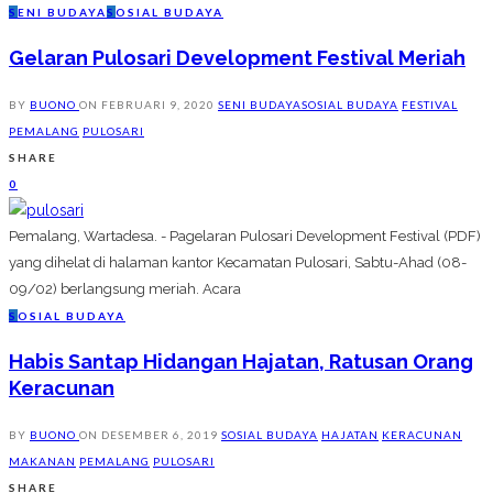
S
ENI BUDAYA
S
OSIAL BUDAYA
Gelaran Pulosari Development Festival Meriah
BY
BUONO
ON
FEBRUARI 9, 2020
SENI BUDAYA
SOSIAL BUDAYA
FESTIVAL
PEMALANG
PULOSARI
SHARE
0
Pemalang, Wartadesa. - Pagelaran Pulosari Development Festival (PDF)
yang dihelat di halaman kantor Kecamatan Pulosari, Sabtu-Ahad (08-
09/02) berlangsung meriah. Acara
S
OSIAL BUDAYA
Habis Santap Hidangan Hajatan, Ratusan Orang
Keracunan
BY
BUONO
ON
DESEMBER 6, 2019
SOSIAL BUDAYA
HAJATAN
KERACUNAN
MAKANAN
PEMALANG
PULOSARI
SHARE