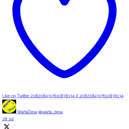
Like on Twitter 2082084317610836134
X
2082084317610836134
WartaDesa
@warta_desa
·
28 Jul