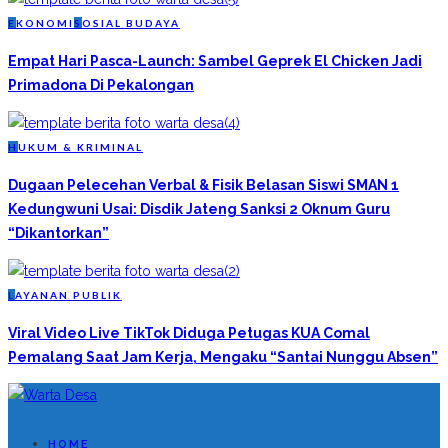
E
KONOMI
S
OSIAL BUDAYA
Empat Hari Pasca-Launch: Sambel Geprek El Chicken Jadi
Primadona Di Pekalongan
H
UKUM & KRIMINAL
Dugaan Pelecehan Verbal & Fisik Belasan Siswi SMAN 1
Kedungwuni Usai: Disdik Jateng Sanksi 2 Oknum Guru
“Dikantorkan”
L
AYANAN PUBLIK
Viral Video Live TikTok Diduga Petugas KUA Comal
Pemalang Saat Jam Kerja, Mengaku “Santai Nunggu Absen”
HOME