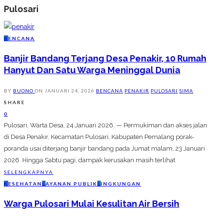
Pulosari
B
ENCANA
Banjir Bandang Terjang Desa Penakir, 10 Rumah
Hanyut Dan Satu Warga Meninggal Dunia
BY
BUONO
ON
JANUARI 24, 2026
BENCANA
PENAKIR
PULOSARI
SIMA
SHARE
0
Pulosari, Warta Desa, 24.Januari 2026. — Permukiman dan akses jalan
di Desa Penakir, Kecamatan Pulosari, Kabupaten Pemalang porak-
poranda usai diterjang banjir bandang pada Jumat malam, 23 Januari
2026. Hingga Sabtu pagi, dampak kerusakan masih terlihat
SELENGKAPNYA
K
ESEHATAN
L
AYANAN PUBLIK
L
INGKUNGAN
Warga Pulosari Mulai Kesulitan Air Bersih