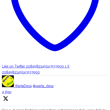
Like on Twitter 2084982145043533900
1
X
2084982145043533900
WartaDesa
@warta_desa
·
4 Agu