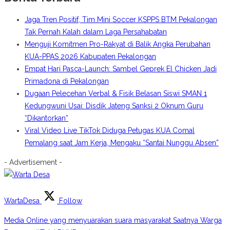
Jaga Tren Positif, Tim Mini Soccer KSPPS BTM Pekalongan
Tak Pernah Kalah dalam Laga Persahabatan
Menguji Komitmen Pro-Rakyat di Balik Angka Perubahan
KUA-PPAS 2026 Kabupaten Pekalongan
Empat Hari Pasca-Launch: Sambel Geprek El Chicken Jadi
Primadona di Pekalongan
Dugaan Pelecehan Verbal & Fisik Belasan Siswi SMAN 1
Kedungwuni Usai: Disdik Jateng Sanksi 2 Oknum Guru
“Dikantorkan”
Viral Video Live TikTok Diduga Petugas KUA Comal
Pemalang saat Jam Kerja, Mengaku “Santai Nunggu Absen”
- Advertisement -
WartaDesa
Follow
Media Online yang menyuarakan suara masyarakat Saatnya Warga