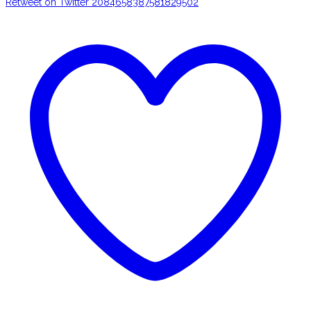
Retweet on Twitter 2084658387581829502