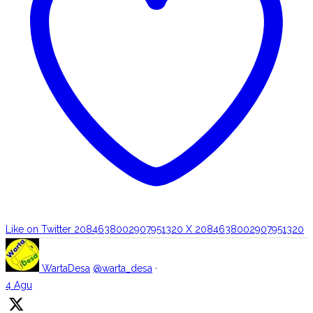
Like on Twitter 2084638002907951320
X
2084638002907951320
WartaDesa
@warta_desa
·
4 Agu