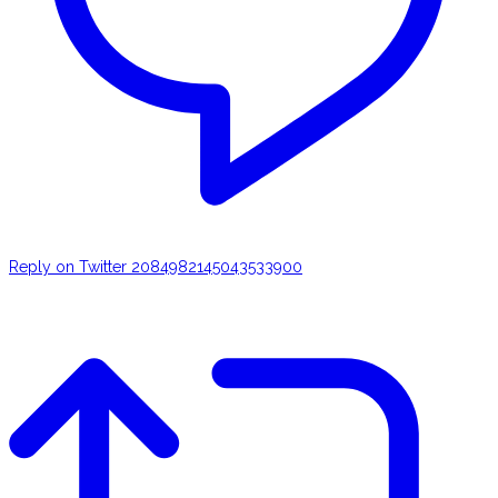
Reply on Twitter 2084982145043533900