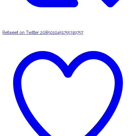
Retweet on Twitter 2085010451755319757