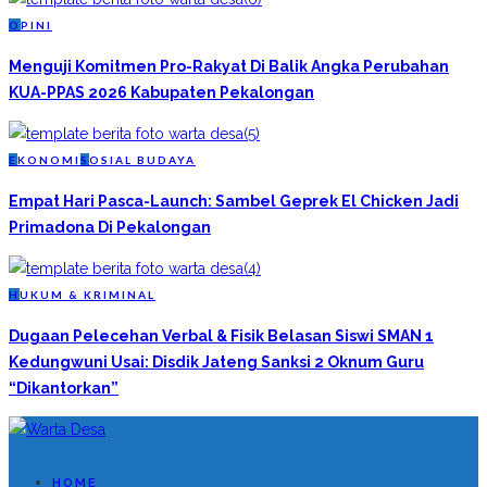
O
PINI
Menguji Komitmen Pro-Rakyat Di Balik Angka Perubahan
KUA-PPAS 2026 Kabupaten Pekalongan
E
KONOMI
S
OSIAL BUDAYA
Empat Hari Pasca-Launch: Sambel Geprek El Chicken Jadi
Primadona Di Pekalongan
H
UKUM & KRIMINAL
Dugaan Pelecehan Verbal & Fisik Belasan Siswi SMAN 1
Kedungwuni Usai: Disdik Jateng Sanksi 2 Oknum Guru
“Dikantorkan”
HOME