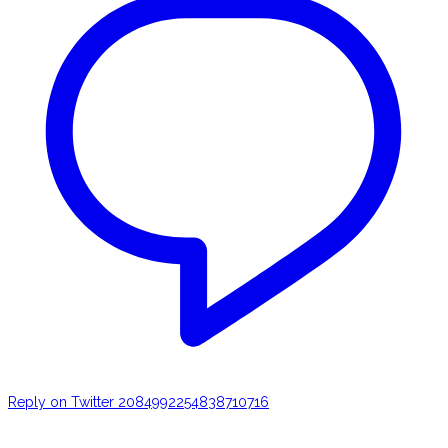
Reply on Twitter 2084992254838710716