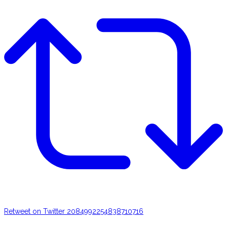
Retweet on Twitter 2084992254838710716