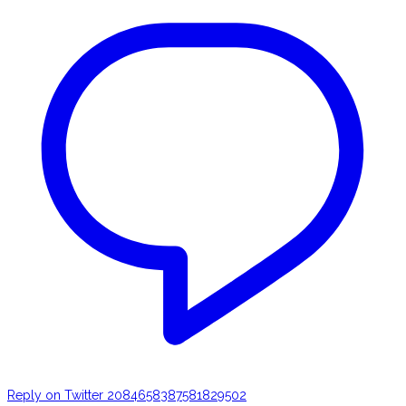
Reply on Twitter 2084658387581829502