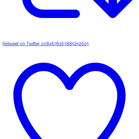
Retweet on Twitter 2084676163885252625