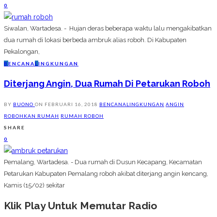
0
Siwalan, Wartadesa. - Hujan deras beberapa waktu lalu mengakibatkan
dua rumah di lokasi berbeda ambruk alias roboh. Di Kabupaten
Pekalongan,
B
ENCANA
L
INGKUNGAN
Diterjang Angin, Dua Rumah Di Petarukan Roboh
BY
BUONO
ON
FEBRUARI 16, 2018
BENCANA
LINGKUNGAN
ANGIN
ROBOHKAN RUMAH
RUMAH ROBOH
SHARE
0
Pemalang, Wartadesa. - Dua rumah di Dusun Kecapang, Kecamatan
Petarukan Kabupaten Pemalang roboh akibat diterjang angin kencang,
Kamis (15/02) sekitar
Klik Play Untuk Memutar Radio