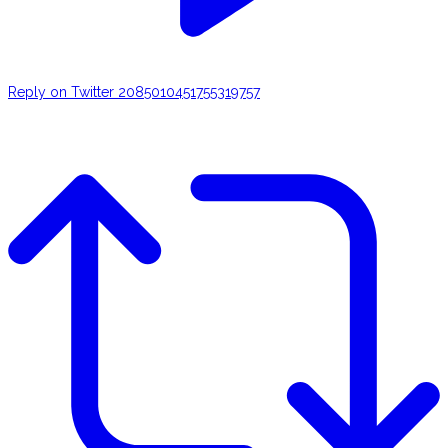
Reply on Twitter 2085010451755319757