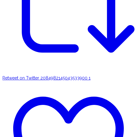
Retweet on Twitter 2084982145043533900
1