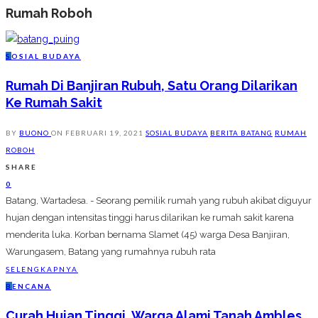
Rumah Roboh
S
OSIAL BUDAYA
Rumah Di Banjiran Rubuh, Satu Orang Dilarikan
Ke Rumah Sakit
BY
BUONO
ON
FEBRUARI 19, 2021
SOSIAL BUDAYA
BERITA BATANG
RUMAH
ROBOH
SHARE
0
Batang, Wartadesa. - Seorang pemilik rumah yang rubuh akibat diguyur
hujan dengan intensitas tinggi harus dilarikan ke rumah sakit karena
menderita luka. Korban bernama Slamet (45) warga Desa Banjiran,
Warungasem, Batang yang rumahnya rubuh rata
SELENGKAPNYA
B
ENCANA
Curah Hujan Tinggi, Warga Alami Tanah Ambles