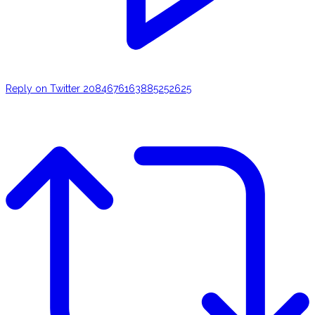
Reply on Twitter 2084676163885252625