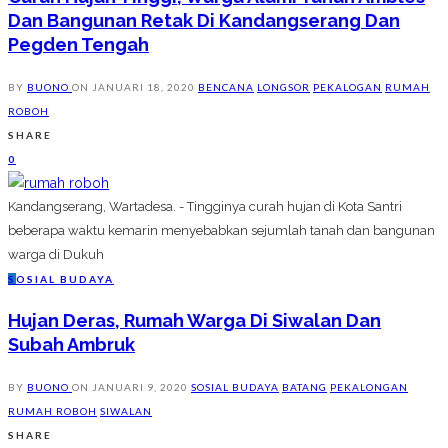
Dan Bangunan Retak Di Kandangserang Dan
Pegden Tengah
BY
BUONO
ON
JANUARI 18, 2020
BENCANA
LONGSOR
PEKALOGAN
RUMAH
ROBOH
SHARE
0
Kandangserang, Wartadesa. - Tingginya curah hujan di Kota Santri
beberapa waktu kemarin menyebabkan sejumlah tanah dan bangunan
warga di Dukuh
S
OSIAL BUDAYA
Hujan Deras, Rumah Warga Di Siwalan Dan
Subah Ambruk
BY
BUONO
ON
JANUARI 9, 2020
SOSIAL BUDAYA
BATANG
PEKALONGAN
RUMAH ROBOH
SIWALAN
SHARE