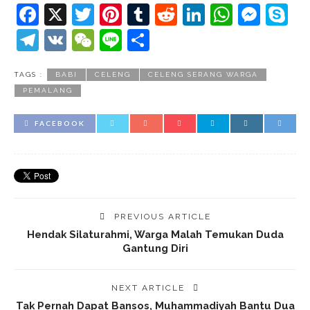
Facebook
X
Twitter
Pinterest
Tumblr
Reddit
LinkedIn
Whats
Mes
S
Telegram
VK
WeChat
Line
Share
TAGS :
BABI
CELENG
CELENG SERANG WARGA
PEMALANG
FACEBOOK
PREVIOUS ARTICLE
Hendak Silaturahmi, Warga Malah Temukan Duda
Gantung Diri
NEXT ARTICLE
Tak Pernah Dapat Bansos, Muhammadiyah Bantu Dua