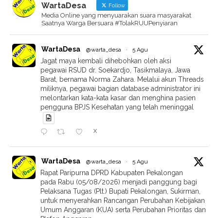
WartaDesa
Follow
Media Online yang menyuarakan suara masyarakat
Saatnya Warga Bersuara #TolakRUUPenyiaran
WartaDesa
@warta_desa
·
5 Agu
Jagat maya kembali dihebohkan oleh aksi
pegawai RSUD dr. Soekardjo, Tasikmalaya, Jawa
Barat, bernama Norma Zahara. Melalui akun Threads
miliknya, pegawai bagian database administrator ini
melontarkan kata-kata kasar dan menghina pasien
pengguna BPJS Kesehatan yang telah meninggal
X
WartaDesa
@warta_desa
·
5 Agu
Rapat Paripurna DPRD Kabupaten Pekalongan
pada Rabu (05/08/2026) menjadi panggung bagi
Pelaksana Tugas (Plt.) Bupati Pekalongan, Sukirman,
untuk menyerahkan Rancangan Perubahan Kebijakan
Umum Anggaran (KUA) serta Perubahan Prioritas dan