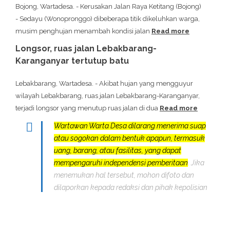
Bojong, Wartadesa. - Kerusakan Jalan Raya Ketitang (Bojong)
- Sedayu (Wonopronggo) dibeberapa titik dikeluhkan warga,
musim penghujan menambah kondisi jalan
Read more
Longsor, ruas jalan Lebakbarang-
Karanganyar tertutup batu
Lebakbarang, Wartadesa. - Akibat hujan yang mengguyur
wilayah Lebakbarang, ruas jalan Lebakbarang-Karanganyar,
terjadi longsor yang menutup ruas jalan di dua
Read more
Wartawan Warta Desa dilarang menerima suap
atau sogokan dalam bentuk apapun, termasuk
uang, barang, atau fasilitas, yang dapat
mempengaruhi independensi pemberitaan
. Jika
menemukan hal tersebut, mohon difoto dan
dilaporkan kepada redaksi dan pihak kepolisian