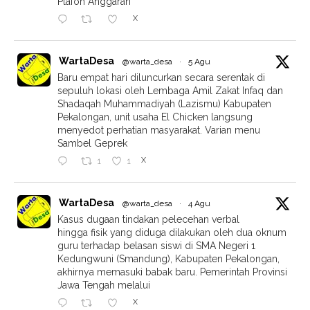
Plafon Anggaran
X
WartaDesa
@warta_desa
·
5 Agu
Baru empat hari diluncurkan secara serentak di
sepuluh lokasi oleh Lembaga Amil Zakat Infaq dan
Shadaqah Muhammadiyah (Lazismu) Kabupaten
Pekalongan, unit usaha El Chicken langsung
menyedot perhatian masyarakat. Varian menu
Sambel Geprek
X
1
1
WartaDesa
@warta_desa
·
4 Agu
Kasus dugaan tindakan pelecehan verbal
hingga fisik yang diduga dilakukan oleh dua oknum
guru terhadap belasan siswi di SMA Negeri 1
Kedungwuni (Smandung), Kabupaten Pekalongan,
akhirnya memasuki babak baru. Pemerintah Provinsi
Jawa Tengah melalui
X