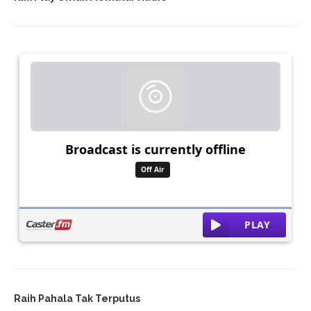
Visi “Outing Class” Pemalang: Inovasi Pendidikan Atau Beban
Baru Bagi Orang Tua?
Mobil Listrik Vs Jalan “Bopeng”: Menakar Empati Pemkab
Pemalang Di Tengah Jeritan Akar Rumput
BRAAAKKK! TRUK TANGKI “NYUNDUL” BUNTUT DI GANDULAN,
EMAK-EMAK JADI KORBAN!
Dinas Pendidikan Pemalang Instruksikan Penundaan Outing
Class Dan Study Tour
Jaga Sumber Mata Air, 700 Bibit Pohon Ditanam Di Embung
Pasaren Pulosari
Waspada El Nino 2026: Pemalang Masuk Siaga Kekeringan
Mulai Mei
Raih Pahala Tak Terputus