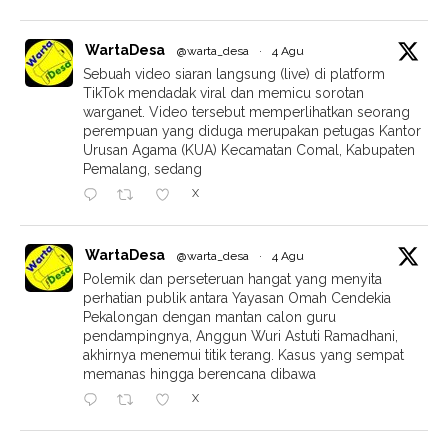
WartaDesa
@warta_desa
·
4 Agu
Sebuah video siaran langsung (live) di platform
TikTok mendadak viral dan memicu sorotan
warganet. Video tersebut memperlihatkan seorang
perempuan yang diduga merupakan petugas Kantor
Urusan Agama (KUA) Kecamatan Comal, Kabupaten
Pemalang, sedang
X
WartaDesa
@warta_desa
·
4 Agu
Polemik dan perseteruan hangat yang menyita
perhatian publik antara Yayasan Omah Cendekia
Pekalongan dengan mantan calon guru
pendampingnya, Anggun Wuri Astuti Ramadhani,
akhirnya menemui titik terang. Kasus yang sempat
memanas hingga berencana dibawa
X