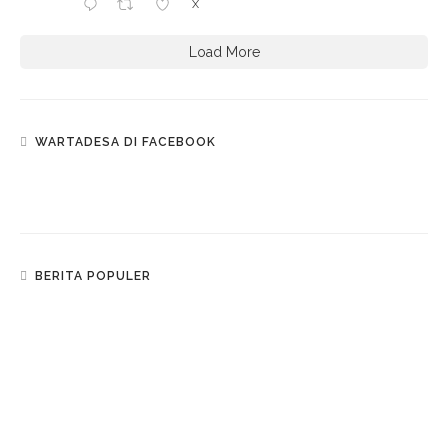
X
Load More
WARTADESA DI FACEBOOK
BERITA POPULER
J
ALAN-JALAN
Mudik Ke Pekalongan? Begini Rincian Tarif Tol
Jakarta-Pekalongan
S
OSIAL BUDAYA