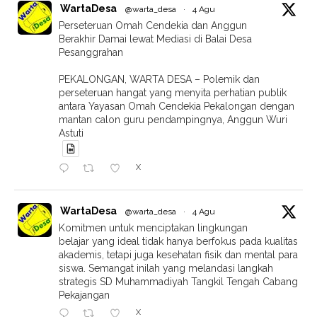
WartaDesa
@warta_desa
·
4 Agu
Perseteruan Omah Cendekia dan Anggun
Berakhir Damai lewat Mediasi di Balai Desa
Pesanggrahan
PEKALONGAN, WARTA DESA – Polemik dan
perseteruan hangat yang menyita perhatian publik
antara Yayasan Omah Cendekia Pekalongan dengan
mantan calon guru pendampingnya, Anggun Wuri
Astuti
X
WartaDesa
@warta_desa
·
4 Agu
Komitmen untuk menciptakan lingkungan
belajar yang ideal tidak hanya berfokus pada kualitas
akademis, tetapi juga kesehatan fisik dan mental para
siswa. Semangat inilah yang melandasi langkah
strategis SD Muhammadiyah Tangkil Tengah Cabang
Pekajangan
X