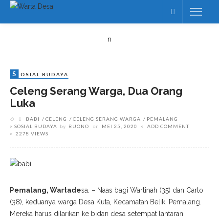
n
S
OSIAL BUDAYA
Celeng Serang Warga, Dua Orang
Luka
BABI
CELENG
CELENG SERANG WARGA
PEMALANG
SOSIAL BUDAYA
by
BUONO
on
MEI 25, 2020
ADD COMMENT
2278 VIEWS
Pemalang, Wartade
sa. – Naas bagi Wartinah (35) dan Carto
(38), keduanya warga Desa Kuta, Kecamatan Belik, Pemalang.
Mereka harus dilarikan ke bidan desa setempat lantaran